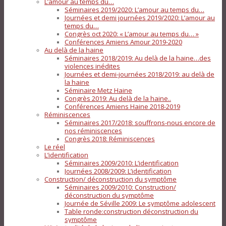
L’amour au temps du…
Séminaires 2019/2020: L’amour au temps du…
Journées et demi journées 2019/2020: L’amour au
temps du…
Congrès oct 2020: « L’amour au temps du… »
Conférences Amiens Amour 2019-2020
Au delà de la haine
Séminaires 2018/2019: Au delà de la haine…des
violences inédites
Journées et demi-journées 2018/2019: au delà de
la haine
Séminaire Metz Haine
Congrès 2019: Au delà de la haine..
Conférences Amiens Haine 2018-2019
Réminiscences
Séminaires 2017/2018: souffrons-nous encore de
nos réminiscences
Congrès 2018: Réminiscences
Le réel
L’identification
Séminaires 2009/2010: L’identification
Journées 2008/2009: L’identification
Construction/ déconstruction du symptôme
Séminaires 2009/2010: Construction/
déconstruction du symptôme
Journée de Séville 2009: Le symptôme adolescent
Table ronde:construction déconstruction du
symptôme