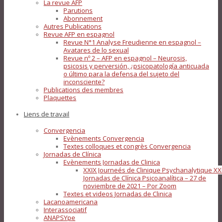
La revue AFP
Parutions
Abonnement
Autres Publications
Revue AFP en espagnol
Revue N°1 Analyse Freudienne en espagnol –
Avatares de lo sexual
Revue nº 2 – AFP en espagnol – Neurosis,
psicosis y perversión, ¿psicopatología anticuada
o último para la defensa del sujeto del
inconsciente?
Publications des membres
Plaquettes
Liens de travail
Convergencia
Evènements Convergencia
Textes colloques et congrès Convergencia
Jornadas de Clínica
Evènements Jornadas de Clinica
XXIX Journeés de Clinique Psychanalytique XX
Jornadas de Clínica Psicoanalítica – 27 de
noviembre de 2021 – Por Zoom
Textes et videos Jornadas de Clinica
Lacanoamericana
Interassociatif
ANAPSYpe