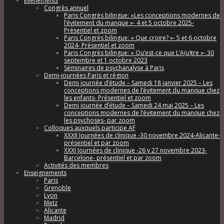
Évènements
Congrès annuel
Paris Congrès bilingue: «Les conceptions modernes de
l’évitement du manque »- 4 et 5 octobre 2025-
Présentiel et zoom
Paris Congrès bilingue: « Que croire? »- 5 et 6 octobre
2024- Présentiel et zoom
Paris Congrès bilingue: « Qu’est-ce que L’A(u)tre »- 30
septembre et 1 octobre 2023
Séminaires de psychanalyse à Paris
Demi-journées Paris et région
Demi journée d’étude – Samedi 18 janvier 2025 – Les
conceptions modernes de l’évitement du manque chez
les enfants- Présentiel et zoom
Demi journée d’étude – Samedi 24 mai 2025 – Les
conceptions modernes de l’évitement du manque chez
les psychoses- par zoom
Colloques auxquels participe AF
XXXII Journées de clinique -30 novembre 2024-Alicante-
présentiel et par zoom
XXXI Journées de clinique -26 y 27 novembre 2023-
Barcelone- présentiel et par zoom
Activités des membres
Enseignements
Paris
Grenoble
Lyon
Metz
Alicante
Madrid