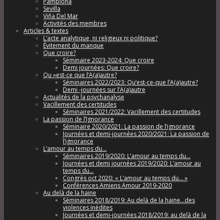
Pamplona
Sevilla
Viña Del Mar
Activités des membres
Articles & textes
L’acte analytique, ni religieux ni politique?
Évitement du manque
Que croire?
Séminaire 2023-2024: Que croire
Demi journées: Que croire?
Qu »est-ce que l’A(a)autre?
Séminaires 2022/2023: Qu’est-ce-que l’A(a)autre?
Demi -journées sur l’A(a)autre
Actualités de la psychanalyse
Vacillement des certitudes
Séminaires 2021/2022: Vacillement des certitudes
La passion de l’Ignorance
Séminaire 2020/2021: La passion de l’ignorance
Journées et demi-journées 2020/2021: La passion de
l’ignorance
L’amour au temps du…
Séminaires 2019/2020: L’amour au temps du…
Journées et demi journées 2019/2020: L’amour au
temps du…
Congrès oct 2020: « L’amour au temps du… »
Conférences Amiens Amour 2019-2020
Au delà de la haine
Séminaires 2018/2019: Au delà de la haine…des
violences inédites
Journées et demi-journées 2018/2019: au delà de la