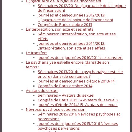
L'(in)actualité de la logique de l’inconscient
Séminaires 2012/2013: L'(in)actualité de la logique
de l’inconscient
Journées et demi-journées 2012/2013:
L'(in)actualité de la logique de l’inconscient
Congrès de Paris octobre 2013
L’interprétation, son acte et ses effets
Séminaires: L’interprétation, son acte et ses
effets
Journées et demi-journées 2011/2012:
L’interprétation, son acte et ses effets
Le transfert
Journées demi-journées 2010/2011: Le transfert
La psychanalyse est-elle encore (dans) de son
temps?
Séminaires 2013/2014: La psychanalyse est-elle
encore (dans) de son temps ?
Journées et demi-journées d’étude 2013/14
Congrès de Paris octobre 2014
Avatars du sexuel
Séminaires – Avatars du sexuel
Congrès de Paris 2015 : « Avatars du sexuel »
journées d’étude 2014/15 -Avatars du sexuel
Névrose, psychose et perversion
Séminaires 2015/2016 Névroses psychoses et
perversions
Journées demi-journées 2015/2016 Névroses
psychoses perversions