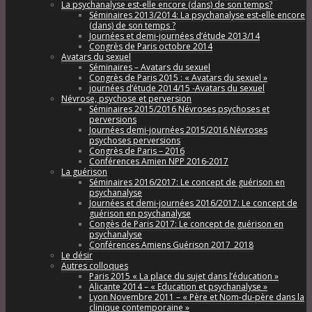
La psychanalyse est-elle encore (dans) de son temps?
Séminaires 2013/2014: La psychanalyse est-elle encore
(dans) de son temps ?
Journées et demi-journées d’étude 2013/14
Congrès de Paris octobre 2014
Avatars du sexuel
Séminaires – Avatars du sexuel
Congrès de Paris 2015 : « Avatars du sexuel »
journées d’étude 2014/15 -Avatars du sexuel
Névrose, psychose et perversion
Séminaires 2015/2016 Névroses psychoses et
perversions
Journées demi-journées 2015/2016 Névroses
psychoses perversions
Congrès de Paris – 2016
Conférences Amien NPP 2016-2017
La guérison
Séminaires 2016/2017: Le concept de guérison en
psychanalyse
Journées et demi-journées 2016/2017: Le concept de
guérison en psychanalyse
Congès de Paris 2017: Le concept de guérison en
psychanalyse
Conférences Amiens Guérison 2017_2018
Le désir
Autres colloques
Paris 2015 « La place du sujet dans l’éducation »
Alicante 2014 – « Education et psychanalyse »
Lyon Novembre 2011 – « Père et Nom-du-père dans la
clinique contemporaine »