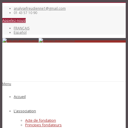
analysefreudienne1@gmail.com
01 43 57 10 90
Appelez-nous!
FRANÇAIS
Español
Menu
Accueil
L’association
Acte de fondation
Principes fondateurs