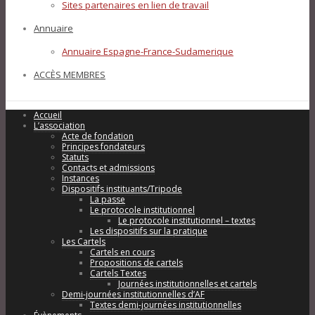
Sites partenaires en lien de travail
Annuaire
Annuaire Espagne-France-Sudamerique
ACCÈS MEMBRES
Accueil
L’association
Acte de fondation
Principes fondateurs
Statuts
Contacts et admissions
Instances
Dispositifs instituants/Tripode
La passe
Le protocole institutionnel
Le protocole institutionnel – textes
Les dispositifs sur la pratique
Les Cartels
Cartels en cours
Propositions de cartels
Cartels Textes
Journées institutionnelles et cartels
Demi-journées institutionnelles d’AF
Textes demi-journées institutionnelles