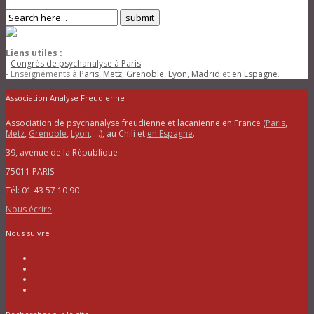
Liens utiles :
-
Congrès de psychanalyse à Paris
- Enseignements à
Paris
,
Metz
,
Grenoble
,
Lyon
,
Madrid
et
en Espagne
.
Association Analyse Freudienne
Association de psychanalyse freudienne et lacanienne en France (
Paris
,
Metz
,
Grenoble
,
Lyon
, …), au Chili et
en Espagne
.
39, avenue de la République
75011 PARIS
Tél: 01 43 57 10 90
Nous écrire
Nous suivre