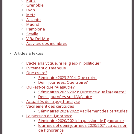
Paris
Grenoble
Lyon
Metz
Alicante
Madrid
Pamplona
Sevilla
Viña Del Mar
Activités des membres
Articles & textes
L’acte analytique, ni religieux ni politique?
Évitement du manque
Que croire?
Séminaire 2023-2024: Que croire
Demi journées: Que croire?
Qu »est-ce que l’A(a)autre?
Séminaires 2022/2023: Qu’est-ce-que l’A(a)autre?
Demi -journées sur l’A(a)autre
Actualités de la psychanalyse
Vacillement des certitudes
Séminaires 2021/2022: Vacillement des certitudes
La passion de l’Ignorance
Séminaire 2020/2021: La passion de l’ignorance
Journées et demi-journées 2020/2021: La passion
de l’ignorance