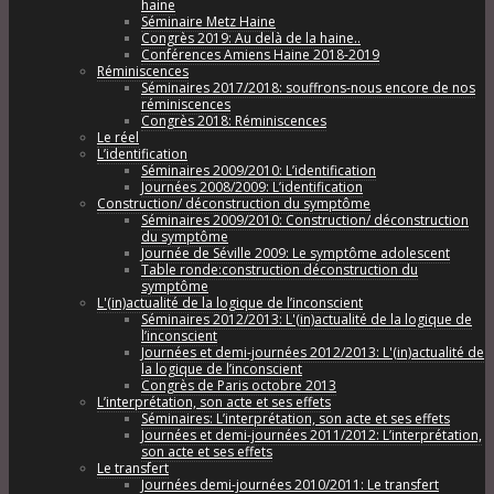
haine
Séminaire Metz Haine
Congrès 2019: Au delà de la haine..
Conférences Amiens Haine 2018-2019
Réminiscences
Séminaires 2017/2018: souffrons-nous encore de nos
réminiscences
Congrès 2018: Réminiscences
Le réel
L’identification
Séminaires 2009/2010: L’identification
Journées 2008/2009: L’identification
Construction/ déconstruction du symptôme
Séminaires 2009/2010: Construction/ déconstruction
du symptôme
Journée de Séville 2009: Le symptôme adolescent
Table ronde:construction déconstruction du
symptôme
L'(in)actualité de la logique de l’inconscient
Séminaires 2012/2013: L'(in)actualité de la logique de
l’inconscient
Journées et demi-journées 2012/2013: L'(in)actualité de
la logique de l’inconscient
Congrès de Paris octobre 2013
L’interprétation, son acte et ses effets
Séminaires: L’interprétation, son acte et ses effets
Journées et demi-journées 2011/2012: L’interprétation,
son acte et ses effets
Le transfert
Journées demi-journées 2010/2011: Le transfert