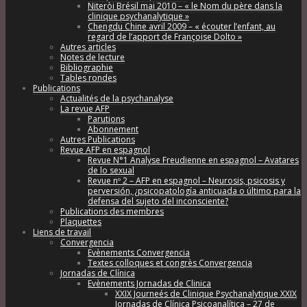
Niteròi Brésil mai 2010 – « le Nom du père dans la
clinique psychanalytique »
Chengdu Chine avril 2009 – « écouter l’enfant, au
regard de l’apport de Françoise Dolto »
Autres articles
Notes de lecture
Bibliographie
Tables rondes
Publications
Actualités de la psychanalyse
La revue AFP
Parutions
Abonnement
Autres Publications
Revue AFP en espagnol
Revue N°1 Analyse Freudienne en espagnol – Avatares
de lo sexual
Revue nº 2 – AFP en espagnol – Neurosis, psicosis y
perversión, ¿psicopatología anticuada o último para la
defensa del sujeto del inconsciente?
Publications des membres
Plaquettes
Liens de travail
Convergencia
Evènements Convergencia
Textes colloques et congrès Convergencia
Jornadas de Clínica
Evènements Jornadas de Clinica
XXIX Journeés de Clinique Psychanalytique XXIX
Jornadas de Clínica Psicoanalítica – 27 de