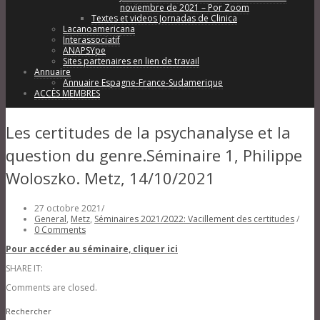
noviembre de 2021 – Por Zoom
Textes et videos Jornadas de Clinica
Lacanoamericana
Interassociatif
ANAPSYpe
Sites partenaires en lien de travail
Annuaire
Annuaire Espagne-France-Sudamerique
ACCÈS MEMBRES
Les certitudes de la psychanalyse et la
question du genre.Séminaire 1, Philippe
Woloszko. Metz, 14/10/2021
27 octobre 2021
/
General
,
Metz
,
Séminaires 2021/2022: Vacillement des certitudes
/
0 Comments
Pour accéder au séminaire, cliquer ici
SHARE IT:
Comments are closed.
Rechercher