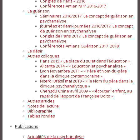
Congrès de Paris – 2016
Conférences Amien NPP 2016-2017
La guérison
Séminaires 2016/2017: Le concept de guérison en
psychanalyse
Journées et demi-journées 2016/2017: Le concept
de guérison en psychanalyse
Congès de Paris 2017: Le concept de guérison en
psychanalyse
Conférences Amiens Guérison 2017_2018
Le désir
Autres colloques
Paris 2015 « La place du sujet dans l’éducation »
Alicante 2014 – « Education et psychanalyse »
Lyon Novembre 2011 – « Père et Nom-du-père
dans la clinique contemporaine »
Niteròi Brésil mai 2010 – « le Nom du père dans la
clinique psychanalytique »
Chengdu Chine avril 2009 – « écouter l’enfant, au
regard de l’apport de Françoise Dolto »
Autres articles
Notes de lecture
Bibliographie
Tables rondes
Publications
Actualités de la psychanalyse