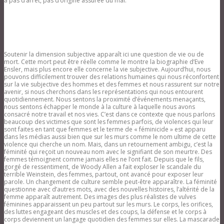
a pas d’arrêt, pas d’origine assurée du mal.
Soutenir la dimension subjective apparaît ici une question de vie ou de
mort. Cette mort peut être réelle comme le montre la biographie d’Eve
Ensler, mais plus encore elle concerne la vie subjective. Aujourd’hui, nous
pouvons difficilement trouver des relations humaines qui nous réconfortent
sur la vie subjective des hommes et des femmes et nous rassurent sur notre
avenir, si nous cherchons dans les représentations qui nous entourent
quotidiennement. Nous sentons la proximité d’événements menaçants,
nous sentons échapper le monde à la culture à laquelle nous avons
consacré notre travail et nos vies. C’est dans ce contexte que nous parlons
beaucoup des victimes que sont les femmes parfois, de violences qui leur
sont faites en tant que femmes et le terme de « féminicide » est apparu
dans les médias aussi bien que sur les murs comme le nom ultime de cette
violence qui cherche un nom. Mais, dans un retournement ambigu, c’est la
féminité qui reçoit un nouveau nom avec le signifiant de son meurtre. Des
femmes témoignent comme jamais elles ne l’ont fait. Depuis que le fils,
gorgé de ressentiment, de Woody Allen a fait exploser le scandale du
terrible Weinstein, des femmes, partout, ont avancé pour exposer leur
parole. Un changement de culture semble peut-être apparaître. La féminité
questionne avec d’autres mots, avec des nouvelles histoires, l’altérité de la
femme apparaît autrement. Des images des plus réalistes de vulves
féminines apparaissent un peu partout sur les murs. Le corps, les orifices,
des luttes engageant des muscles et des coups, la défense et le corps à
corps deviennent un langage quotidien des femmes sur elles. La mascarade