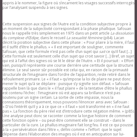
appris à le nommer, la figure où s’incarnent les visages successifs interrogés
par l’analysant suspendu à ses signes.
Cette suspension aux signes de l’Autre est la condition subjective propre à
un moment de la subjectivité correspondant à la phase phallique. Safouan
nous le rappelle très simplement en 1975 dans un petit article
La dissolution
du complexe d’Œdipe
, dans le recueil
La sexualité féminine
(p84). Lacan
décrit la position subjective dans cette phase : « Pour plaire à la mère, il faut
et il suffit d’être le phallus. » « Il est important de souligner, commente
Safouan, que cette formule n’est pas celle d’un sujet qui
sait
ce qu’il faut […]
Cette formule est seulement celle d’un sujet qui croit savoir […] Bref, un sujet
qui est à l’affut des signes où se lit le désir de l’Autre. » Et il poursuit : « Effort
vain, puisqu’il représente une course derrière une certitude que la structure
élimine. Le seul savoir sûr possible est celui qui, en raison de la primauté
structurale de l’imaginaire dans l’ordre de l’apparition, reste retiré dans le
refoulement primaire. Le « il faut » qu’impose la loi de plaire ne peut donc
mener le sujet qu’à se déplaire : puisque s’y signifie son défaut. » Safouan
rappelle bien là que dans le « il faut plaire » de la tentative d’être le phallus
est contenu l’échec : l’imaginaire où est apparu sa brillance n’est pas
soutenu par un signe certain. La sortie de cette impasse, nous la
connaissons théoriquement, nous pouvons l’énoncer ainsi avec Safouan :
« D’où l’intérêt qu’il y a à ce que ce « il faut » soit transformé en « il ne faut
pas ». La fonction du père réel est d’introduire cette négation même. » (p85).
Une analyse peut donc se raconter comme la longue histoire de comment
cette fonction opère – ou peut-être comment elle se construit – dans le
particulier de la cure. Le phallus imaginaire fait long feu. Il est ce qui pousse
à la « persévération dans l’être », défini comme « l’effort que le sujet
dépense dans l’élaboration des images où il est en anticipation sur lui-