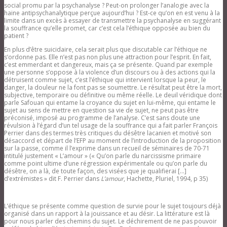
social promu par la psychanalyse ? Peut-on prolonger l’analogie avec la
haine antipsychanalytique perçue aujourd’hui ? Est-ce qu’on en est venu à la
limite dans un excès à essayer de transmettre la psychanalyse en suggérant
la souffrance qu’elle promet, car c’est cela l’éthique opposée au bien du
patient ?
En plus d’être suicidaire, cela serait plus que discutable car l’éthique ne
s’ordonne pas. Elle n’est pas non plus une attraction pour l’esprit. En fait,
c’est emmerdant et dangereux, mais ça se présente. Quand par exemple
une personne s’oppose à la violence d’un discours ou à des actions qui la
détruisent comme sujet, c’est l’éthique qui intervient lorsque la peur, le
danger, la douleur ne la font pas se soumettre. Le résultat peut être la mort,
subjective, temporaire ou définitive ou même réelle. Le deuil véridique dont
parle Safouan qui entame la croyance du sujet en lui-même, qui entame le
sujet au sens de mettre en question sa vie de sujet, ne peut pas être
préconisé, imposé au programme de l’analyse. C’est sans doute une
révulsion à l’égard d’un tel usage de la souffrance qui a fait parler François
Perrier dans des termes très critiques du désêtre lacanien et motivé son
désaccord et départ de l’EFP au moment de l’introduction de la proposition
sur la passe, comme il l’exprime dans un recueil de séminaires de 70-71
intitulé justement « L’amour » (« Qu’on parle du narcissisme primaire
comme point ultime d’une régression expérimentale ou qu’on parle du
désêtre, on a là, de toute façon, des visées que je qualifierai […]
d’extrémistes » dit F. Perrier dans
L’amour
, Hachette, Pluriel, 1994, p 35)
L’éthique se présente comme question de survie pour le sujet toujours déjà
organisé dans un rapport à la jouissance et au désir. La littérature est là
pour nous parler des chemins du sujet. Le déchirement de ne pas pouvoir