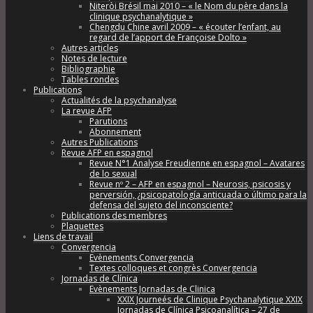
Niteròi Brésil mai 2010 – « le Nom du père dans la
clinique psychanalytique »
Chengdu Chine avril 2009 – « écouter l’enfant, au
regard de l’apport de Françoise Dolto »
Autres articles
Notes de lecture
Bibliographie
Tables rondes
Publications
Actualités de la psychanalyse
La revue AFP
Parutions
Abonnement
Autres Publications
Revue AFP en espagnol
Revue N°1 Analyse Freudienne en espagnol – Avatares
de lo sexual
Revue nº 2 – AFP en espagnol – Neurosis, psicosis y
perversión, ¿psicopatología anticuada o último para la
defensa del sujeto del inconsciente?
Publications des membres
Plaquettes
Liens de travail
Convergencia
Evènements Convergencia
Textes colloques et congrès Convergencia
Jornadas de Clínica
Evènements Jornadas de Clinica
XXIX Journeés de Clinique Psychanalytique XXIX
Jornadas de Clínica Psicoanalítica – 27 de