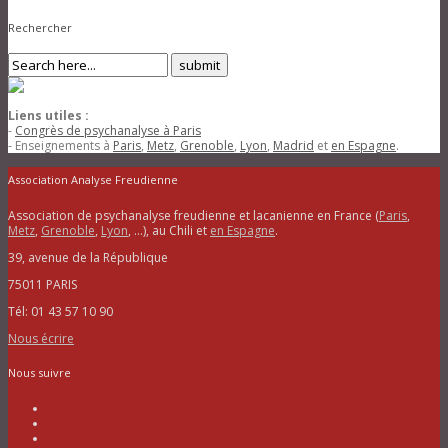
Rechercher
Liens utiles :
-
Congrès de psychanalyse à Paris
- Enseignements à
Paris
,
Metz
,
Grenoble
,
Lyon
,
Madrid
et
en Espagne
.
Association Analyse Freudienne
Association de psychanalyse freudienne et lacanienne en France (
Paris
,
Metz
,
Grenoble
,
Lyon
, …), au Chili et
en Espagne
.
39, avenue de la République
75011 PARIS
Tél: 01 43 57 10 90
Nous écrire
Nous suivre