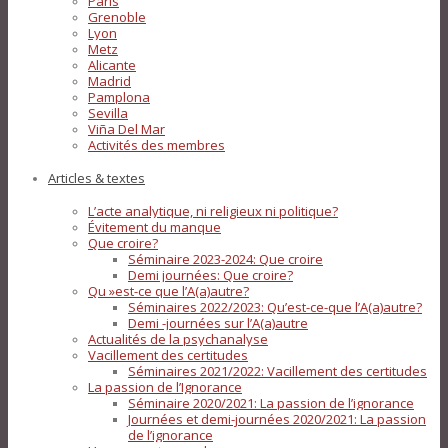
Paris
Grenoble
Lyon
Metz
Alicante
Madrid
Pamplona
Sevilla
Viña Del Mar
Activités des membres
Articles & textes
L’acte analytique, ni religieux ni politique?
Évitement du manque
Que croire?
Séminaire 2023-2024: Que croire
Demi journées: Que croire?
Qu »est-ce que l’A(a)autre?
Séminaires 2022/2023: Qu’est-ce-que l’A(a)autre?
Demi -journées sur l’A(a)autre
Actualités de la psychanalyse
Vacillement des certitudes
Séminaires 2021/2022: Vacillement des certitudes
La passion de l’Ignorance
Séminaire 2020/2021: La passion de l’ignorance
Journées et demi-journées 2020/2021: La passion
de l’ignorance