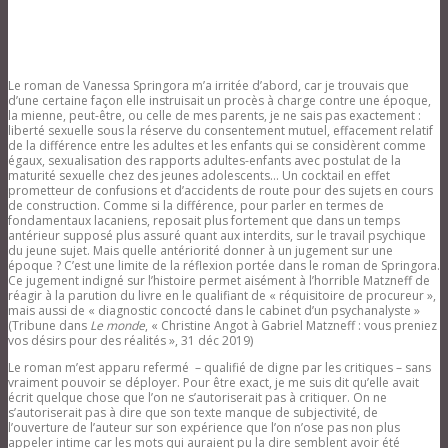
Le roman de Vanessa Springora m’a irritée d’abord, car je trouvais que
d’une certaine façon elle instruisait un procès à charge contre une époque,
la mienne, peut-être, ou celle de mes parents, je ne sais pas exactement :
liberté sexuelle sous la réserve du consentement mutuel, effacement relatif
de la différence entre les adultes et les enfants qui se considèrent comme
égaux, sexualisation des rapports adultes-enfants avec postulat de la
maturité sexuelle chez des jeunes adolescents… Un cocktail en effet
prometteur de confusions et d’accidents de route pour des sujets en cours
de construction. Comme si la différence, pour parler en termes de
fondamentaux lacaniens, reposait plus fortement que dans un temps
antérieur supposé plus assuré quant aux interdits, sur le travail psychique
du jeune sujet. Mais quelle antériorité donner à un jugement sur une
époque ? C’est une limite de la réflexion portée dans le roman de Springora.
Ce jugement indigné sur l’histoire permet aisément à l’horrible Matzneff de
réagir à la parution du livre en le qualifiant de « réquisitoire de procureur »,
mais aussi de « diagnostic concocté dans le cabinet d’un psychanalyste »
(Tribune dans
Le monde
, « Christine Angot à Gabriel Matzneff : vous preniez
vos désirs pour des réalités », 31 déc 2019)
Le roman m’est apparu refermé – qualifié de digne par les critiques – sans
vraiment pouvoir se déployer. Pour être exact, je me suis dit qu’elle avait
écrit quelque chose que l’on ne s’autoriserait pas à critiquer. On ne
s’autoriserait pas à dire que son texte manque de subjectivité, de
l’ouverture de l’auteur sur son expérience que l’on n’ose pas non plus
appeler intime car les mots qui auraient pu la dire semblent avoir été