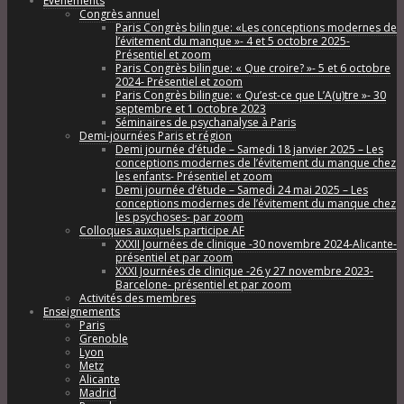
Évènements
Congrès annuel
Paris Congrès bilingue: «Les conceptions modernes de
l’évitement du manque »- 4 et 5 octobre 2025-
Présentiel et zoom
Paris Congrès bilingue: « Que croire? »- 5 et 6 octobre
2024- Présentiel et zoom
Paris Congrès bilingue: « Qu’est-ce que L’A(u)tre »- 30
septembre et 1 octobre 2023
Séminaires de psychanalyse à Paris
Demi-journées Paris et région
Demi journée d’étude – Samedi 18 janvier 2025 – Les
conceptions modernes de l’évitement du manque chez
les enfants- Présentiel et zoom
Demi journée d’étude – Samedi 24 mai 2025 – Les
conceptions modernes de l’évitement du manque chez
les psychoses- par zoom
Colloques auxquels participe AF
XXXII Journées de clinique -30 novembre 2024-Alicante-
présentiel et par zoom
XXXI Journées de clinique -26 y 27 novembre 2023-
Barcelone- présentiel et par zoom
Activités des membres
Enseignements
Paris
Grenoble
Lyon
Metz
Alicante
Madrid