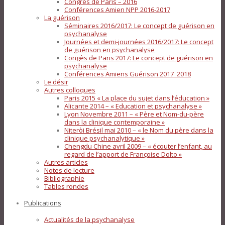
Congrès de Paris – 2016
Conférences Amien NPP 2016-2017
La guérison
Séminaires 2016/2017: Le concept de guérison en
psychanalyse
Journées et demi-journées 2016/2017: Le concept
de guérison en psychanalyse
Congès de Paris 2017: Le concept de guérison en
psychanalyse
Conférences Amiens Guérison 2017_2018
Le désir
Autres colloques
Paris 2015 « La place du sujet dans l’éducation »
Alicante 2014 – « Education et psychanalyse »
Lyon Novembre 2011 – « Père et Nom-du-père
dans la clinique contemporaine »
Niteròi Brésil mai 2010 – « le Nom du père dans la
clinique psychanalytique »
Chengdu Chine avril 2009 – « écouter l’enfant, au
regard de l’apport de Françoise Dolto »
Autres articles
Notes de lecture
Bibliographie
Tables rondes
Publications
Actualités de la psychanalyse