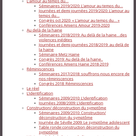
L’amour au temps du…
Séminaires 2019/2020: L’amour au temps du…
Journées et demi journées 2019/2020: L’amour au
temps du…
Congrès oct 2020: « L’amour au temps du… »
Conférences Amiens Amour 2019-2020
Au delà de la haine
Séminaires 2018/2019: Au delà de la haine…des
violences inédites
Journées et demi-journées 2018/2019: au delà de
la haine
Séminaire Metz Haine
Congrès 2019: Au delà de la haine..
Conférences Amiens Haine 2018-2019
Réminiscences
Séminaires 2017/2018: souffrons-nous encore de
nos réminiscences
Congrès 2018: Réminiscences
Le réel
L’identification
Séminaires 2009/2010: L’identification
Journées 2008/2009: L’identification
Construction/ déconstruction du symptôme
Séminaires 2009/2010: Construction/
déconstruction du symptôme
Journée de Séville 2009: Le symptôme adolescent
Table ronde:construction déconstruction du
symptôme