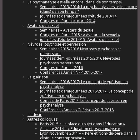
La psychanalyse est-elle encore (dans) de son temps?
Séminaires 2013/2014: La psychanalyse est-elle encore
(dans) de son temps ?
Journées et demi-journées d’étude 2013/14
Congrès de Paris octobre 2014
Avatars du sexuel
Séminaires – Avatars du sexuel
Congrès de Paris 2015 : « Avatars du sexuel »
journées d’étude 2014/15 -Avatars du sexuel
Névrose, psychose et perversion
Séminaires 2015/2016 Névroses psychoses et
perversions
Journées demi-journées 2015/2016 Névroses
psychoses perversions
Congrès de Paris – 2016
Conférences Amien NPP 2016-2017
La guérison
Séminaires 2016/2017: Le concept de guérison en
psychanalyse
Journées et demi-journées 2016/2017: Le concept de
guérison en psychanalyse
Congès de Paris 2017: Le concept de guérison en
psychanalyse
Conférences Amiens Guérison 2017_2018
Le désir
Autres colloques
Paris 2015 « La place du sujet dans l’éducation »
Alicante 2014 – « Education et psychanalyse »
Lyon Novembre 2011 – « Père et Nom-du-père dans la
clinique contemporaine »