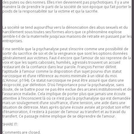
des putes ou des nonnes. Elles n’en deviennent pas psychotiques. Il y a une
manière là de prendre le parti de la société de son époque qui fait porter le
poids de la responsabilité sur la victime et qui la sacrifie.
La société se tend aujourd’hui vers la dénonciation des abus sexuels et du
harcèlement sous toutes ses formes alors que ce phénomène explose
semble-t-il de la maternelle jusqu’aux maisons de retraite en passant par les
entreprises.
Il me semble que la psychanalyse peut s’inscrire comme une possibilité de
sortir du sacrifice de soi et de la vengeance que sont les options données
généralement aux victimes. Faut-il encore que l’amour de soi reprenne de la
voix et que les sujets cabossés, humiliés, agressés trouvent un accueil
restaurant de la confiance dans leur parole. François Perrier définit
l’aptitude à l’amour comme la disposition d’un sujet pourvu d’un statut
narcissique et d’une référence au moins minimale à un idéal du moi.
(L’Amour, p194). Ce statut narcissique ne peut être assuré que dans une
réciprocité, par définition. D’où l’importance pour la psychanalyse, sans
doute, de se battre pour ne pas être exclue des arcanes institutionnels et de
l’assurance maladie. Cela implique de porter plus que jamais une écoute
attentive à l’inconscient là où ce n’est pas la psychanalyse qui est demandée
mais un soulagement d’une souffrance, d’une tension, une aide dans une
situation de détresse. Mais après qu’une écoute avisée ait produit son effet
d’énamoration, il restera à passer de l’amour au transfert et au travail du
transfert. Ce passage même implique de se déprendre de l’amour.
SHARE IT:
Comments are closed.