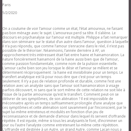
Paris
5/2/2020
On a coutume de voir l’amour comme un état, l’état amoureux, ne faisant
pas bon ménage avec le sujet. L’amoureux perd sa tête. Il s’aliène. Le
discours en psychanalyse sur l’amour est multiple. Philippe a fait remarquer
dans son séminaire sur le statut d’un autre dans l’amour, question à laquelle
il n’a pas répondu, que comme l’amour s’enracine dans le réel, il n’est pas
possible de le théoriser. Néanmoins, l’année dernière à AF, un
rapprochement très intéressant était fait entre haine et hainamoration. La
nature foncièrement hainamoré de la haine aussi bien que de l’amour,
comme passion fondamentale, comme nom de la pulsion essentielle.
L’amour cache bien son jeu lorsque le désir et l’amour se mêlent et se
déterminent réciproquement : la haine est invisibilisée pour un temps. Le
transfert analytique est là pour nous dire que c’est pour un temps
seulement. Il n’y a pas de relation profonde et durable, comme l’est une
relation avec un analyste sans que l’amour soit hainamoration à visage
parfois découvert, ni sans que le sort même de cette relation ne soit liée à
l’issue de la partie amoureuse qu’est le transfert. Comment peut-on se
délivrer de ses symptômes, de son aliénation ? Il est impossible de
méconnaitre après un temps suffisamment prolongée d’une analyse que
ces symptômes et cette aliénation sont savamment par l’inconscient, par le
sujet lui-même entretenus et modulés en fonction d’un jeu de
reconnaissance et de demande d’amour dans lequel ils servent d’offrande
répétée. Il est injuste, même si tous les analysants le font, d’incriminer un
jour ou l’autre l’analyste comme entretenant lui-même cette répétition.
L’offrande est destinée à un Autre, un grand Autre, comme Lacan nous a