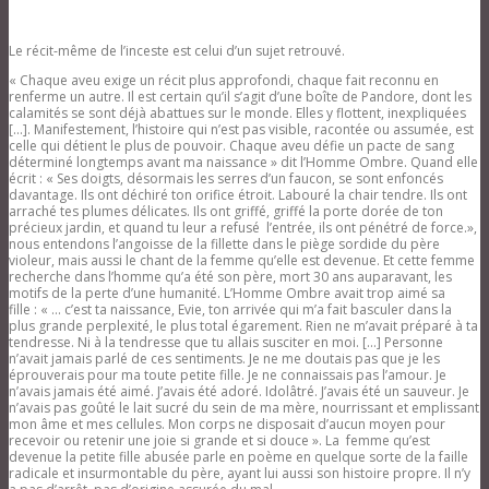
Le récit-même de l’inceste est celui d’un sujet retrouvé.
« Chaque aveu exige un récit plus approfondi, chaque fait reconnu en
renferme un autre. Il est certain qu’il s’agit d’une boîte de Pandore, dont les
calamités se sont déjà abattues sur le monde. Elles y flottent, inexpliquées
[…]. Manifestement, l’histoire qui n’est pas visible, racontée ou assumée, est
celle qui détient le plus de pouvoir. Chaque aveu défie un pacte de sang
déterminé longtemps avant ma naissance » dit l’Homme Ombre. Quand elle
écrit : « Ses doigts, désormais les serres d’un faucon, se sont enfoncés
davantage. Ils ont déchiré ton orifice étroit. Labouré la chair tendre. Ils ont
arraché tes plumes délicates. Ils ont griffé, griffé la porte dorée de ton
précieux jardin, et quand tu leur a refusé l’entrée, ils ont pénétré de force.»,
nous entendons l’angoisse de la fillette dans le piège sordide du père
violeur, mais aussi le chant de la femme qu’elle est devenue. Et cette femme
recherche dans l’homme qu’a été son père, mort 30 ans auparavant, les
motifs de la perte d’une humanité. L’Homme Ombre avait trop aimé sa
fille : « … c’est ta naissance, Evie, ton arrivée qui m’a fait basculer dans la
plus grande perplexité, le plus total égarement. Rien ne m’avait préparé à ta
tendresse. Ni à la tendresse que tu allais susciter en moi. […] Personne
n’avait jamais parlé de ces sentiments. Je ne me doutais pas que je les
éprouverais pour ma toute petite fille. Je ne connaissais pas l’amour. Je
n’avais jamais été aimé. J’avais été adoré. Idolâtré. J’avais été un sauveur. Je
n’avais pas goûté le lait sucré du sein de ma mère, nourrissant et emplissant
mon âme et mes cellules. Mon corps ne disposait d’aucun moyen pour
recevoir ou retenir une joie si grande et si douce ». La femme qu’est
devenue la petite fille abusée parle en poème en quelque sorte de la faille
radicale et insurmontable du père, ayant lui aussi son histoire propre. Il n’y