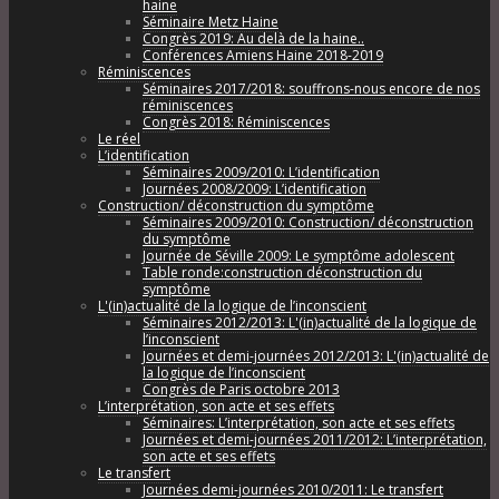
haine
Séminaire Metz Haine
Congrès 2019: Au delà de la haine..
Conférences Amiens Haine 2018-2019
Réminiscences
Séminaires 2017/2018: souffrons-nous encore de nos
réminiscences
Congrès 2018: Réminiscences
Le réel
L’identification
Séminaires 2009/2010: L’identification
Journées 2008/2009: L’identification
Construction/ déconstruction du symptôme
Séminaires 2009/2010: Construction/ déconstruction
du symptôme
Journée de Séville 2009: Le symptôme adolescent
Table ronde:construction déconstruction du
symptôme
L'(in)actualité de la logique de l’inconscient
Séminaires 2012/2013: L'(in)actualité de la logique de
l’inconscient
Journées et demi-journées 2012/2013: L'(in)actualité de
la logique de l’inconscient
Congrès de Paris octobre 2013
L’interprétation, son acte et ses effets
Séminaires: L’interprétation, son acte et ses effets
Journées et demi-journées 2011/2012: L’interprétation,
son acte et ses effets
Le transfert
Journées demi-journées 2010/2011: Le transfert