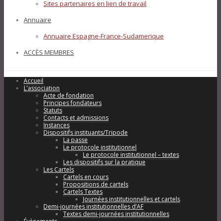
Sites partenaires en lien de travail
Annuaire
Annuaire Espagne-France-Sudamerique
ACCÈS MEMBRES
Accueil
L’association
Acte de fondation
Principes fondateurs
Statuts
Contacts et admissions
Instances
Dispositifs instituants/Tripode
La passe
Le protocole institutionnel
Le protocole institutionnel – textes
Les dispositifs sur la pratique
Les Cartels
Cartels en cours
Propositions de cartels
Cartels Textes
Journées institutionnelles et cartels
Demi-journées institutionnelles d’AF
Textes demi-journées institutionnelles