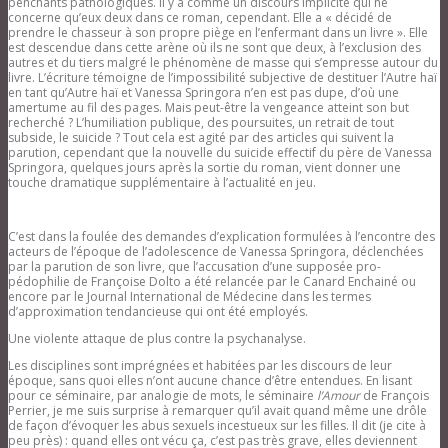
penchants pathologiques. Il y a comme un discours implicite qui ne
concerne qu’eux deux dans ce roman, cependant. Elle a « décidé de
prendre le chasseur à son propre piège en l’enfermant dans un livre ». Elle
est descendue dans cette arène où ils ne sont que deux, à l’exclusion des
autres et du tiers malgré le phénomène de masse qui s’empresse autour du
livre. L’écriture témoigne de l’impossibilité subjective de destituer l’Autre haï
en tant qu’Autre haï et Vanessa Springora n’en est pas dupe, d’où une
amertume au fil des pages. Mais peut-être la vengeance atteint son but
recherché ? L’humiliation publique, des poursuites, un retrait de tout
subside, le suicide ? Tout cela est agité par des articles qui suivent la
parution, cependant que la nouvelle du suicide effectif du père de Vanessa
Springora, quelques jours après la sortie du roman, vient donner une
touche dramatique supplémentaire à l’actualité en jeu.
C’est dans la foulée des demandes d’explication formulées à l’encontre des
acteurs de l’époque de l’adolescence de Vanessa Springora, déclenchées
par la parution de son livre, que l’accusation d’une supposée pro-
pédophilie de Françoise Dolto a été relancée par le Canard Enchainé ou
encore par le Journal International de Médecine dans les termes
d’approximation tendancieuse qui ont été employés.
Une violente attaque de plus contre la psychanalyse.
Les disciplines sont imprégnées et habitées par les discours de leur
époque, sans quoi elles n’ont aucune chance d’être entendues. En lisant
pour ce séminaire, par analogie de mots, le séminaire
l’Amour
de François
Perrier, je me suis surprise à remarquer qu’il avait quand même une drôle
de façon d’évoquer les abus sexuels incestueux sur les filles. Il dit (je cite à
peu près) : quand elles ont vécu ça, c’est pas très grave, elles deviennent