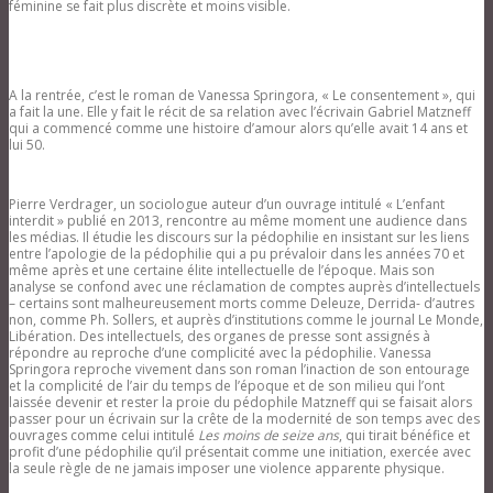
féminine se fait plus discrète et moins visible.
A la rentrée, c’est le roman de Vanessa Springora, « Le consentement », qui
a fait la une. Elle y fait le récit de sa relation avec l’écrivain Gabriel Matzneff
qui a commencé comme une histoire d’amour alors qu’elle avait 14 ans et
lui 50.
Pierre Verdrager, un sociologue auteur d’un ouvrage intitulé « L’enfant
interdit » publié en 2013, rencontre au même moment une audience dans
les médias. Il étudie les discours sur la pédophilie en insistant sur les liens
entre l’apologie de la pédophilie qui a pu prévaloir dans les années 70 et
même après et une certaine élite intellectuelle de l’époque. Mais son
analyse se confond avec une réclamation de comptes auprès d’intellectuels
– certains sont malheureusement morts comme Deleuze, Derrida- d’autres
non, comme Ph. Sollers, et auprès d’institutions comme le journal Le Monde,
Libération. Des intellectuels, des organes de presse sont assignés à
répondre au reproche d’une complicité avec la pédophilie. Vanessa
Springora reproche vivement dans son roman l’inaction de son entourage
et la complicité de l’air du temps de l’époque et de son milieu qui l’ont
laissée devenir et rester la proie du pédophile Matzneff qui se faisait alors
passer pour un écrivain sur la crête de la modernité de son temps avec des
ouvrages comme celui intitulé
Les moins de seize ans
, qui tirait bénéfice et
profit d’une pédophilie qu’il présentait comme une initiation, exercée avec
la seule règle de ne jamais imposer une violence apparente physique.