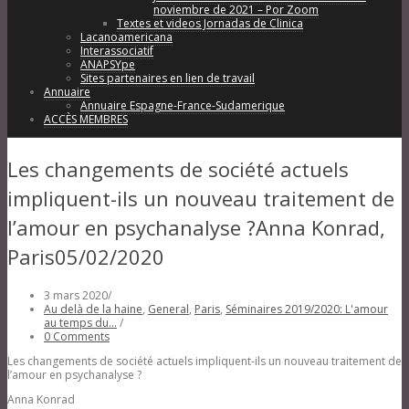
noviembre de 2021 – Por Zoom
Textes et videos Jornadas de Clinica
Lacanoamericana
Interassociatif
ANAPSYpe
Sites partenaires en lien de travail
Annuaire
Annuaire Espagne-France-Sudamerique
ACCÈS MEMBRES
Les changements de société actuels
impliquent-ils un nouveau traitement de
l’amour en psychanalyse ?Anna Konrad,
Paris05/02/2020
3 mars 2020
/
Au delà de la haine
,
General
,
Paris
,
Séminaires 2019/2020: L'amour
au temps du...
/
0 Comments
Les changements de société actuels impliquent-ils un nouveau traitement de
l’amour en psychanalyse ?
Anna Konrad