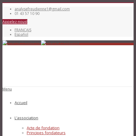
analysefreudienne1@gmail.com
01 43 57 10 90
Appelez-nous!
FRANÇAIS
Español
Menu
Accueil
L’association
Acte de fondation
Principes fondateurs