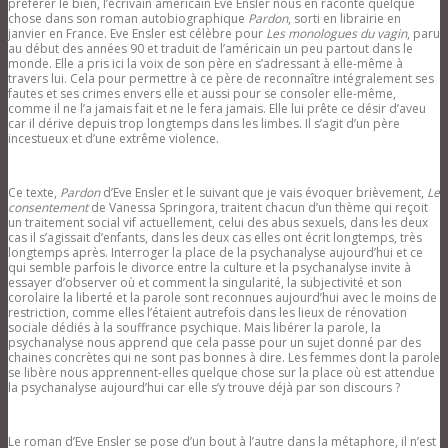
préférer le bien, l’écrivain américain Eve Ensler nous en raconte quelque
chose dans son roman autobiographique
Pardon
, sorti en librairie en
janvier en France. Eve Ensler est célèbre pour
Les monologues du vagin
, paru
au début des années 90 et traduit de l’américain un peu partout dans le
monde. Elle a pris ici la voix de son père en s’adressant à elle-même à
travers lui. Cela pour permettre à ce père de reconnaître intégralement ses
fautes et ses crimes envers elle et aussi pour se consoler elle-même,
comme il ne l’a jamais fait et ne le fera jamais. Elle lui prête ce désir d’aveu
car il dérive depuis trop longtemps dans les limbes. Il s’agit d’un père
incestueux et d’une extrême violence.
Ce texte,
Pardon
d’Eve Ensler et le suivant que je vais évoquer brièvement,
Le
consentement
de Vanessa Springora, traitent chacun d’un thème qui reçoit
un traitement social vif actuellement, celui des abus sexuels, dans les deux
cas il s’agissait d’enfants, dans les deux cas elles ont écrit longtemps, très
longtemps après. Interroger la place de la psychanalyse aujourd’hui et ce
qui semble parfois le divorce entre la culture et la psychanalyse invite à
essayer d’observer où et comment la singularité, la subjectivité et son
corolaire la liberté et la parole sont reconnues aujourd’hui avec le moins de
restriction, comme elles l’étaient autrefois dans les lieux de rénovation
sociale dédiés à la souffrance psychique. Mais libérer la parole, la
psychanalyse nous apprend que cela passe pour un sujet donné par des
chaines concrètes qui ne sont pas bonnes à dire. Les femmes dont la parole
se libère nous apprennent-elles quelque chose sur la place où est attendue
la psychanalyse aujourd’hui car elle s’y trouve déjà par son discours ?
Le roman d’Eve Ensler se pose d’un bout à l’autre dans la métaphore, il n’est