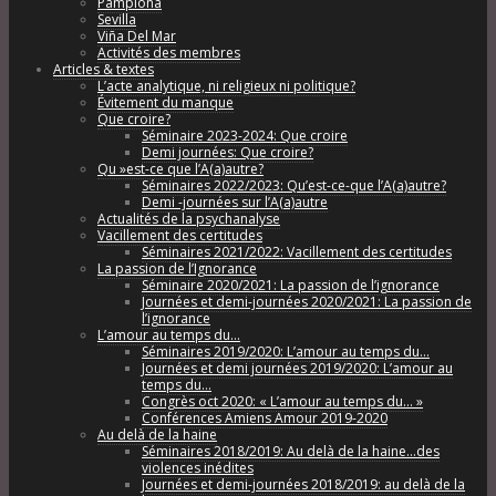
Pamplona
Sevilla
Viña Del Mar
Activités des membres
Articles & textes
L’acte analytique, ni religieux ni politique?
Évitement du manque
Que croire?
Séminaire 2023-2024: Que croire
Demi journées: Que croire?
Qu »est-ce que l’A(a)autre?
Séminaires 2022/2023: Qu’est-ce-que l’A(a)autre?
Demi -journées sur l’A(a)autre
Actualités de la psychanalyse
Vacillement des certitudes
Séminaires 2021/2022: Vacillement des certitudes
La passion de l’Ignorance
Séminaire 2020/2021: La passion de l’ignorance
Journées et demi-journées 2020/2021: La passion de
l’ignorance
L’amour au temps du…
Séminaires 2019/2020: L’amour au temps du…
Journées et demi journées 2019/2020: L’amour au
temps du…
Congrès oct 2020: « L’amour au temps du… »
Conférences Amiens Amour 2019-2020
Au delà de la haine
Séminaires 2018/2019: Au delà de la haine…des
violences inédites
Journées et demi-journées 2018/2019: au delà de la