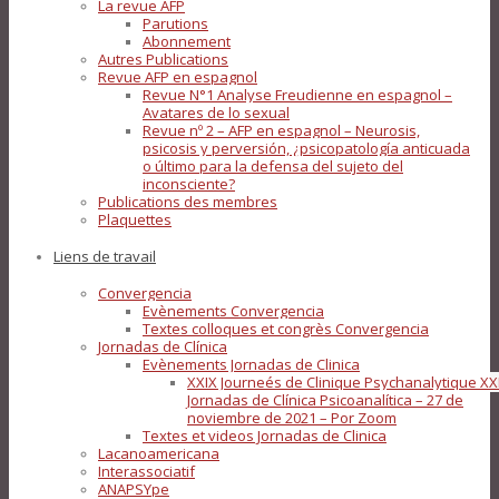
La revue AFP
Parutions
Abonnement
Autres Publications
Revue AFP en espagnol
Revue N°1 Analyse Freudienne en espagnol –
Avatares de lo sexual
Revue nº 2 – AFP en espagnol – Neurosis,
psicosis y perversión, ¿psicopatología anticuada
o último para la defensa del sujeto del
inconsciente?
Publications des membres
Plaquettes
Liens de travail
Convergencia
Evènements Convergencia
Textes colloques et congrès Convergencia
Jornadas de Clínica
Evènements Jornadas de Clinica
XXIX Journeés de Clinique Psychanalytique XX
Jornadas de Clínica Psicoanalítica – 27 de
noviembre de 2021 – Por Zoom
Textes et videos Jornadas de Clinica
Lacanoamericana
Interassociatif
ANAPSYpe