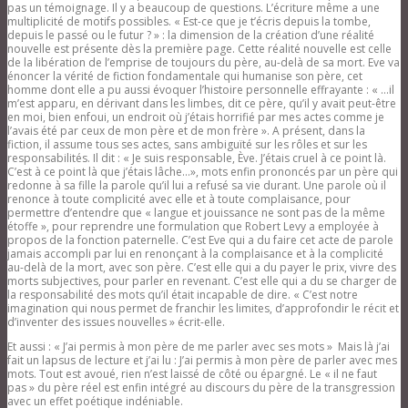
pas un témoignage. Il y a beaucoup de questions. L’écriture même a une
multiplicité de motifs possibles. « Est-ce que je t’écris depuis la tombe,
depuis le passé ou le futur ? » : la dimension de la création d’une réalité
nouvelle est présente dès la première page. Cette réalité nouvelle est celle
de la libération de l’emprise de toujours du père, au-delà de sa mort. Eve va
énoncer la vérité de fiction fondamentale qui humanise son père, cet
homme dont elle a pu aussi évoquer l’histoire personnelle effrayante : « …il
m’est apparu, en dérivant dans les limbes, dit ce père, qu’il y avait peut-être
en moi, bien enfoui, un endroit où j’étais horrifié par mes actes comme je
l’avais été par ceux de mon père et de mon frère ». A présent, dans la
fiction, il assume tous ses actes, sans ambiguïté sur les rôles et sur les
responsabilités. Il dit : « Je suis responsable, Ève. J’étais cruel à ce point là.
C’est à ce point là que j’étais lâche…», mots enfin prononcés par un père qui
redonne à sa fille la parole qu’il lui a refusé sa vie durant. Une parole où il
renonce à toute complicité avec elle et à toute complaisance, pour
permettre d’entendre que « langue et jouissance ne sont pas de la même
étoffe », pour reprendre une formulation que Robert Levy a employée à
propos de la fonction paternelle. C’est Eve qui a du faire cet acte de parole
jamais accompli par lui en renonçant à la complaisance et à la complicité
au-delà de la mort, avec son père. C’est elle qui a du payer le prix, vivre des
morts subjectives, pour parler en revenant. C’est elle qui a du se charger de
la responsabilité des mots qu’il était incapable de dire. « C’est notre
imagination qui nous permet de franchir les limites, d’approfondir le récit et
d’inventer des issues nouvelles » écrit-elle.
Et aussi : « J’ai permis à mon père de me parler avec ses mots » Mais là j’ai
fait un lapsus de lecture et j’ai lu : J’ai permis à mon père de parler avec mes
mots. Tout est avoué, rien n’est laissé de côté ou épargné. Le « il ne faut
pas » du père réel est enfin intégré au discours du père de la transgression
avec un effet poétique indéniable.