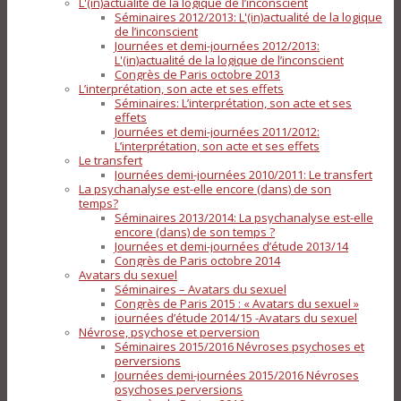
L'(in)actualité de la logique de l’inconscient
Séminaires 2012/2013: L'(in)actualité de la logique
de l’inconscient
Journées et demi-journées 2012/2013:
L'(in)actualité de la logique de l’inconscient
Congrès de Paris octobre 2013
L’interprétation, son acte et ses effets
Séminaires: L’interprétation, son acte et ses
effets
Journées et demi-journées 2011/2012:
L’interprétation, son acte et ses effets
Le transfert
Journées demi-journées 2010/2011: Le transfert
La psychanalyse est-elle encore (dans) de son
temps?
Séminaires 2013/2014: La psychanalyse est-elle
encore (dans) de son temps ?
Journées et demi-journées d’étude 2013/14
Congrès de Paris octobre 2014
Avatars du sexuel
Séminaires – Avatars du sexuel
Congrès de Paris 2015 : « Avatars du sexuel »
journées d’étude 2014/15 -Avatars du sexuel
Névrose, psychose et perversion
Séminaires 2015/2016 Névroses psychoses et
perversions
Journées demi-journées 2015/2016 Névroses
psychoses perversions