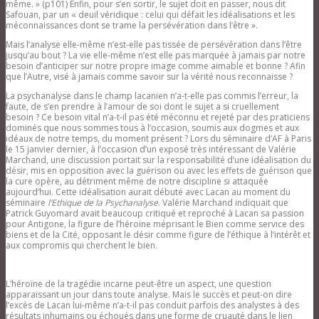
même. » (p101) Enfin, pour s’en sortir, le sujet doit en passer, nous dit
Safouan, par un « deuil véridique : celui qui défait les idéalisations et les
méconnaissances dont se trame la persévération dans l‘être ».
Mais l’analyse elle-même n’est-elle pas tissée de persévération dans l’être
jusqu’au bout ? La vie elle-même n’est elle pas marquée à jamais par notre
besoin d’anticiper sur notre propre image comme aimable et bonne ? Afin
que l’Autre, visé à jamais comme savoir sur la vérité nous reconnaisse ?
La psychanalyse dans le champ lacanien n’a-t-elle pas commis l’erreur, la
faute, de s’en prendre à l’amour de soi dont le sujet a si cruellement
besoin ? Ce besoin vital n’a-t-il pas été méconnu et rejeté par des praticiens
dominés que nous sommes tous à l’occasion, soumis aux dogmes et aux
idéaux de notre temps, du moment présent ? Lors du séminaire d’AF à Paris
le 15 janvier dernier, à l’occasion d’un exposé très intéressant de Valérie
Marchand, une discussion portait sur la responsabilité d’une idéalisation du
désir, mis en opposition avec la guérison ou avec les effets de guérison que
la cure opère, au détriment même de notre discipline si attaquée
aujourd’hui. Cette idéalisation aurait débuté avec Lacan au moment du
séminaire
l’Ethique de la Psychanalyse
. Valérie Marchand indiquait que
Patrick Guyomard avait beaucoup critiqué et reproché à Lacan sa passion
pour Antigone, la figure de l’héroïne méprisant le Bien comme service des
biens et de la Cité, opposant le désir comme figure de l’éthique à l’intérêt et
aux compromis qui cherchent le bien.
L’héroïne de la tragédie incarne peut-être un aspect, une question
apparaissant un jour dans toute analyse. Mais le succès et peut-on dire
l’excès de Lacan lui-même n’a-t-il pas conduit parfois des analystes à des
résultats inhumains ou échoués dans une forme de cruauté dans le lien