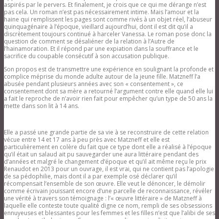
aspirés par le pervers. Et finalement, je crois que ce qui me dérange n’est
pas cela. Un roman n’est pas nécessairement intime. Mais l’amour et la
haine qui remplissent les pages sont comme rivés à un objet réel, l’abuseur
quinquagénaire à l’époque, vieillard aujourd’hui, dont il est dit qu’il a
discrètement toujours continué à harceler Vanessa. Le roman pose donc la
question de comment se désaliéner de la relation à l’Autre de
l’hainamoration. Et il répond par une expiation dans la souffrance et le
sacrifice du coupable consécutif à son accusation publique.
Son propos est de transmettre une expérience en soulignant la profonde et
complice méprise du monde adulte autour de la jeune fille. Matzneff l’a
abusée pendant plusieurs années avec son « consentement », ce
consentement dont sa mère a retourné l’argument contre elle quand elle lui
a fait le reproche de n’avoir rien fait pour empêcher qu’un type de 50 ans la
mette dans son lit à 14 ans.
Elle a passé une grande partie de sa vie à se reconstruire de cette relation
vécue entre 14 et 17 ans à peu près avec Matzneff et elle est
particulièrement en colère du fait que ce type dont elle a réalisé à l’époque
qu’il était un salaud ait pu sauvegarder une aura littéraire pendant des
d’années et malgré le changement d’époque et qu’il ait même reçu le prix
Renaudot en 2013 pour un ouvrage, il est vrai, qui ne contient pas l’apologie
de sa pédophilie, mais dont il a par exemple osé déclarer qu’il
récompensait l’ensemble de son œuvre. Elle veut le dénoncer, le démolir
comme écrivain jouissant encore d’une parcelle de reconnaissance, révéler
une vérité à travers son témoignage : l’« œuvre littéraire » de Matzneff à
laquelle elle conteste toute qualité digne ce nom, rempli de ses obsessions
ennuyeuses et blessantes pour les femmes et les filles n’est que l’alibi de ses