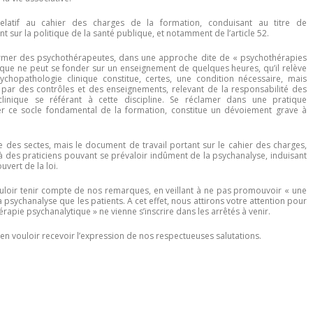
latif au cahier des charges de la formation, conduisant au titre de
t sur la politique de la santé publique, et notamment de l’article 52.
former des psychothérapeutes, dans une approche dite de « psychothérapies
ique ne peut se fonder sur un enseignement de quelques heures, qu’il relève
ychopathologie clinique constitue, certes, une condition nécessaire, mais
 par des contrôles et des enseignements, relevant de la responsabilité des
clinique se référant à cette discipline. Se réclamer dans une pratique
er ce socle fondamental de la formation, constitue un dévoiement grave à
ive des sectes, mais le document de travail portant sur le cahier des charges,
 à des praticiens pouvant se prévaloir indûment de la psychanalyse, induisant
vert de la loi.
loir tenir compte de nos remarques, en veillant à ne pas promouvoir « une
a psychanalyse que les patients. A cet effet, nous attirons votre attention pour
apie psychanalytique » ne vienne s’inscrire dans les arrêtés à venir.
en vouloir recevoir l’expression de nos respectueuses salutations.