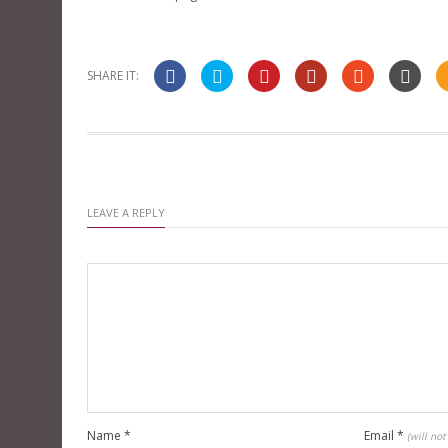
SHARE IT:
LEAVE A REPLY
Name
*
Email
*
(will no