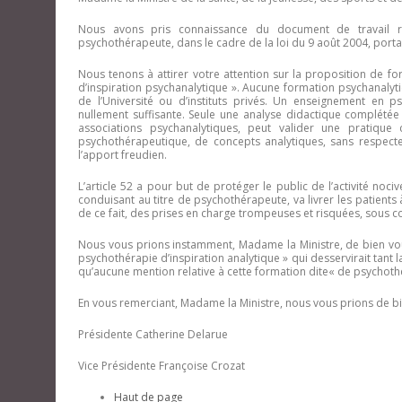
Nous avons pris connaissance du document de travail re
psychothérapeute, dans le cadre de la loi du 9 août 2004, portan
Nous tenons à attirer votre attention sur la proposition de 
d’inspiration psychanalytique ». Aucune formation psychanalyt
de l’Université ou d’instituts privés. Un enseignement en ps
nullement suffisante. Seule une analyse didactique complétée
associations psychanalytiques, peut valider une pratique 
psychothérapeutique, de concepts analytiques, sans respect
l’apport freudien.
L’article 52 a pour but de protéger le public de l’activité noc
conduisant au titre de psychothérapeute, va livrer les patients
de ce fait, des prises en charge trompeuses et risquées, sous cou
Nous vous prions instamment, Madame la Ministre, de bien vou
psychothérapie d’inspiration analytique » qui desservirait tant l
qu’aucune mention relative à cette formation dite« de psychothér
En vous remerciant, Madame la Ministre, nous vous prions de bi
Présidente Catherine Delarue
Vice Présidente Françoise Crozat
Haut de page