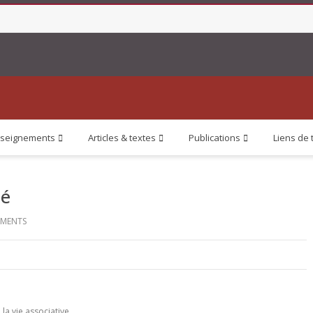
seignements
Articles & textes
Publications
Liens de 
té
MENTS
la vie associative.