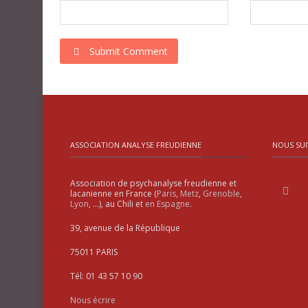
Submit Comment
ASSOCIATION ANALYSE FREUDIENNE
NOUS SUI
Association de psychanalyse freudienne et
lacanienne en France (
Paris
,
Metz
,
Grenoble
,
Lyon
, …), au Chili et
en Espagne
.
39, avenue de la République
75011 PARIS
Tél: 01 43 57 10 90
Nous écrire