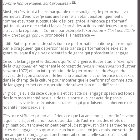
[8]
comme homosexuelle) sont produites
»
Ainsi , et c’est tout à fait remarquable de le souligner, le performatif va
permettre d’énoncer ‘je suis une femme’ en étant anatomiquement un
homme et surtout substituable dès lors grâce à l’énoncé performatif
qui tenait à ce que celui-ci faisait écho à des actions antérieures ; acquises
à travers la répétition. Comme par exemple l’expression «
C’est une fille !
»
ou «
C’est un garçon !
», prononcée à la naissance —
Judith Butler propose de substituer ce performatif initiatique par exemple
par le dragqueen qui dépersonnalise par sa performance le sexe et le
genre puisque il n’y a pas d’identités de genre qui précèdent le langage.
Ce sont le langage et le discours qui ‘font’ le genre. Butler étudie l’exemple
de la
drag queen
en reprenant le concept de
female impersonation
d’Esther
Newton (1972) et son interprétation de la performance, du
drag
et du
travesti de façon à subvertir le lien entre anatomie et différence des sexes
dans le champ de la culture pour montrer que le performatif comme acte
de langage permet cette opération de subversion de la différence .
En gros : je suis du sexe que je dis et cet ‘acte de langage’ speech act fonde
dès lors mon identité sexuelle de telle sorte que cet acte de parole
laisse ainsi voir les mécanismes culturels qui produisent la cohérence de
l’identité hétérosexuelle.
C’est dire si Butler prend au sérieux ce que Lacan annonçait de l’idée selon
laquelle le sujet était non pas dépendant de l’autre mais des effets du
signifiant pourtant avec un petit bémol , c’est qu’Austin dans sa théorie des
actes de langage ne suppose aucun inconscient en jeux mais une sorte de
mécanique du langage qui fonctionnerait comme telle sans qu’elle soit
affectée par l’inconscient …