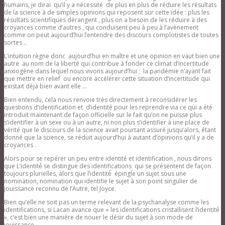
humains, je dirai qu’il y a nécessité de plus en plus de réduire les résultats
de la science à de simples opinions qui reposent sur cette idée : plus les
résultats scientifiques dérangent , plus on a besoin de les réduire à des
croyances comme d’autres , qui conduisent peu à peu à l’avènement
comme on peut aujourd’hui l’entendre des discours complotistes de toutes
sortes ..
L’intuition règne donc aujourd’hui en maître et une opinion en vaut bien une
autre au nom de la liberté qui contribue à fonder ce climat d’incertitude
anxiogène dans lequel nous vivons aujourd’hui ; la pandémie n’ayant fait
que mettre en relief ou encore accélérer cette situation d’incertitude qui
existait déjà bien avant elle …
Bien entendu, cela nous renvoie très directement à reconsidérer les
questions d’identification et d’identité pour les reprendre via ce qui a été
introduit maintenant de façon officielle sur le fait qu’on ne puisse plus
s’identifier à un sexe ou à un autre, ni non plus s’identifier à une place de
vérité que le discours de la science avait pourtant assuré jusqu’alors, étant
donné que la science, se réduit aujourd’hui à autant d’opinions qu’il y a de
croyances .
Alors pour se repérer un peu entre identité et identification , nous dirons
que L’identité́ se distingue des identifications qui se présentent de façon
toujours plurielles, alors que l’identité́ épingle un sujet sous une
nomination, nomination qui identifie le sujet à son point singulier de
jouissance reconnu de l’Autre, tel Joyce.
Bien qu’elle ne soit pas un terme relevant de la psychanalyse comme les
identifications, si Lacan avance que « les identifications cristallisent l’identité́
», c’est bien une manière de nouer le désir du sujet à son mode de
jouissance.