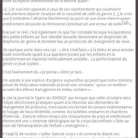
toute acception antiféministe de la théorie
queer
:
«
[…]
Je suis très opposée à ceux de ses représentants qui voudraient
radicalement séparer l’analyse de la sexualité de celle du genre.
[…]
Je crois
que
[combattre Catharine MacKinnon]
du point de vue d’une théorie queer
[12]
entièrement dissociée du féminisme constituerait une erreur de taille
.
».
Evacuer le réel, c’est également ce que l’on constate lorsque les questions
des petits enfants sur leur identité sexuelle deviennent un diagnostic de
disphorie de genre et donnent lieu un protocole de changement de sexe .
En quelque sorte dans ces cas : « dire c’est faire » à la lettre et ainsi annuler
toute incertitude quant à La question posée par les enfants en la
transformant en réponse médicalement assistée …La performativité du
genre ici joue à plein .
C’est l’avènement du « je pense » donc je suis .
On assiste à une espèce d’urgence aujourd’hui au point que notre ministre
actuel de l’éducation nationale prévoit une circulaire ‘ »pour un meilleur
accueil des élèves transgenres en milieu scolaire » .
Je cite le journal le figaro du 30/09/21 qui évoque que cette circulaire sera
l’objet des bonnes pratiques quant à la réponse aux demandes de
changement de prénoms, mais aussi concernant les tenues vestimentaires
et l’usage de lieux d’intimité, comme les toilettes vestiaires et chambres
d’internat …Dans le même temps une cinquantaine de psys et intellectuels
dénoncent une « emprise idéologique sur le corps des enfants » faite au
nom de l’émancipation de l’enfant « transgenre » .
Il s’agit là de vouloir « tailler dans le corps » et comme le disent ces