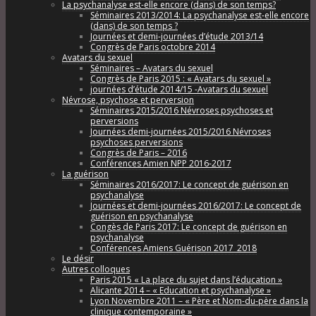
La psychanalyse est-elle encore (dans) de son temps?
Séminaires 2013/2014: La psychanalyse est-elle encore
(dans) de son temps ?
Journées et demi-journées d’étude 2013/14
Congrès de Paris octobre 2014
Avatars du sexuel
Séminaires – Avatars du sexuel
Congrès de Paris 2015 : « Avatars du sexuel »
journées d’étude 2014/15 -Avatars du sexuel
Névrose, psychose et perversion
Séminaires 2015/2016 Névroses psychoses et
perversions
Journées demi-journées 2015/2016 Névroses
psychoses perversions
Congrès de Paris – 2016
Conférences Amien NPP 2016-2017
La guérison
Séminaires 2016/2017: Le concept de guérison en
psychanalyse
Journées et demi-journées 2016/2017: Le concept de
guérison en psychanalyse
Congès de Paris 2017: Le concept de guérison en
psychanalyse
Conférences Amiens Guérison 2017_2018
Le désir
Autres colloques
Paris 2015 « La place du sujet dans l’éducation »
Alicante 2014 – « Education et psychanalyse »
Lyon Novembre 2011 – « Père et Nom-du-père dans la
clinique contemporaine »