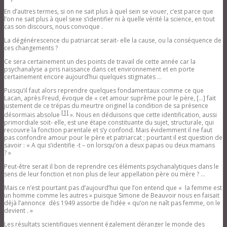
En d’autres termes, si on ne sait plus à quel sein se vouer, c’est parce que
l’on ne sait plus à quel sexe s’identifier ni à quelle vérité la science, en tout
cas son discours, nous convoque .
La dégénérescence du patriarcat serait- elle la cause, ou la conséquence de
ces changements ?
Ce sera certainement un des points de travail de cette année car la
psychanalyse a pris naissance dans cet environnement et en porte
certainement encore aujourd’hui quelques stigmates …
Puisqu’il faut alors reprendre quelques fondamentaux comme ce que
Lacan, après Freud, évoque de « cet amour suprême pour le père, […] fait
justement de ce trépas du meurtre originel la condition de sa présence
[1]
désormais absolue
». Nous en déduisons que cette identification, aussi
primordiale soit- elle, est une étape constituante du sujet, structurale, qui
recouvre la fonction parentale et s’y confond. Mais évidemment il ne faut
pas confondre amour pour le père et patriarcat ; pourtant il est question de
savoir : « A qui s’identifie -t – on lorsqu’on a deux papas ou deux mamans
? »
Peut-être serait il bon de reprendre ces éléments psychanalytiques dans le
sens de leur fonction et non plus de leur appellation père ou mère ? …
Mais ce n’est pourtant pas d’aujourd’hui que l’on entend que « la femme est
un homme comme les autres » puisque Simone de Beauvoir nous en faisait
déjà l’annonce dès 1949 assortie de l’idée « qu’on ne naît pas femme, on le
devient . »
Les résultats scientifiques viennent également déranger le monde des