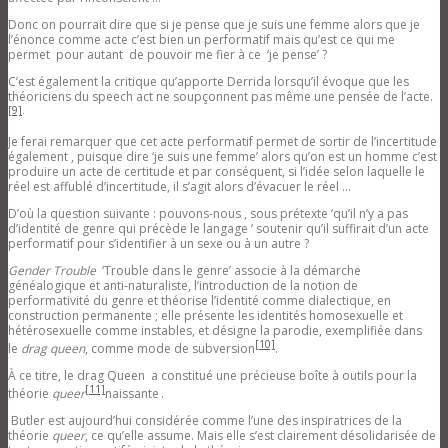
Donc on pourrait dire que si je pense que je suis une femme alors que je
l’énonce comme acte c’est bien un performatif mais qu’est ce qui me
permet pour autant de pouvoir me fier à ce ‘je pense’ ?
C’est également la critique qu’apporte Derrida lorsqu’il évoque que les
théoriciens du speech act ne soupçonnent pas même une pensée de l’acte.
[9]
.
Je ferai remarquer que cet acte performatif permet de sortir de l’incertitude
également , puisque dire ‘je suis une femme’ alors qu’on est un homme c’est
produire un acte de certitude et par conséquent, si l’idée selon laquelle le
réel est affublé d’incertitude, il s’agit alors d’évacuer le réel …
D’où la question suivante : pouvons-nous , sous prétexte ‘qu’il n’y a pas
d’identité de genre qui précède le langage ‘ soutenir qu’il suffirait d’un acte
performatif pour s’identifier à un sexe ou à un autre ?
Gender Trouble
‘Trouble dans le genre’ associe à la démarche
généalogique et anti-naturaliste, l’introduction de la notion de
performativité du genre et théorise l’identité comme dialectique, en
construction permanente ; elle présente les identités homosexuelle et
hétérosexuelle comme instables, et désigne la parodie, exemplifiée dans
[10]
le
drag queen
, comme mode de subversion
.
À ce titre, le drag Queen a constitué une précieuse boîte à outils pour la
[11]
théorie
queer
naissante .
Butler est aujourd’hui considérée comme l’une des inspiratrices de la
théorie
queer
, ce qu’elle assume. Mais elle s’est clairement désolidarisée de