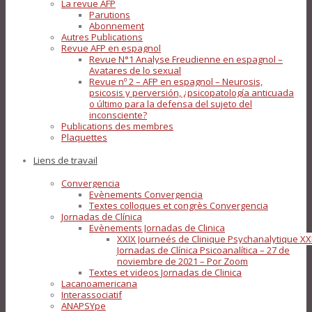
La revue AFP
Parutions
Abonnement
Autres Publications
Revue AFP en espagnol
Revue N°1 Analyse Freudienne en espagnol –
Avatares de lo sexual
Revue nº 2 – AFP en espagnol – Neurosis,
psicosis y perversión, ¿psicopatología anticuada
o último para la defensa del sujeto del
inconsciente?
Publications des membres
Plaquettes
Liens de travail
Convergencia
Evènements Convergencia
Textes colloques et congrès Convergencia
Jornadas de Clínica
Evènements Jornadas de Clinica
XXIX Journeés de Clinique Psychanalytique XX
Jornadas de Clínica Psicoanalítica – 27 de
noviembre de 2021 – Por Zoom
Textes et videos Jornadas de Clinica
Lacanoamericana
Interassociatif
ANAPSYpe