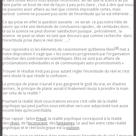
Et sans doute avons nous assisté récemment au fait que la science ait pu
faire parler un bout de réel de façon à peu près claire , c’est à dire que nous
ne pouvons avoir affaire au réel que comme impossible certes, mais
surtout comme ne pouvant pas sortir de l’incertitude qui lui est inhérente …
Ce qui pose en effet la question suivante : ne serait- ce pas notre hâte de
savoir qui crée une demande de conclusions rapides , de certitudes donc ,
là où la science ne peut donner satisfaction puisque , précisément , la
science ne peut se situer en tant que discours que comme recherche dans
l’incertitude prise dans le réel donc ….?
[4]
Pour reprendre ici les éléments de raisonnement qu’Etienne Klein
met à
notre disposition il s’agit que « les sciences progressent par l’organisation
collective des controverses scientifiques. Elles ne sont pas affaire de
proclamations individuelles ni de communiqués auto-promotionnels ».
Trouver le résultat n’est pas pour autant régler l’incertitude du réel et c’est
sans doute là que réside la confusion …
Le principe de plaisir n’aurait il pas gangrené le goût du vrai, en d’autres
termes , le principe de plaisir aurait-il finalement réussi à prendre la main
sur celui de la réalité ?
Pourtant la réalité dont nous traitons encore c’est celle de la réalité
psychique qui peut parfois nous entraîner vers une subjectivité tout aussi
incontrôlée qu’incontrôlable.
Pour rappel : Selon
Freud
, la réalité psychique correspond à la réalité
des
rêves
, de l’
inconscient
, des
fantasmes
. Le seul lien entre cette réalité
psychique et le réel biologique est la
pulsion
.
Du coup, peut on intégrer dans notre pensée l’incertitude du réel à mesure