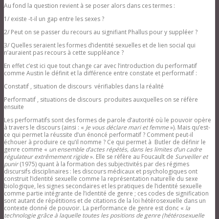
Au fond la question revient à se poser alors dans ces termes :
1/ existe -t-il un gap entre les sexes ?
2/ Peut on se passer du recours au signifiant Phallus pour y suppléer ?
3/ Quelles seraient les formes d’identité sexuelles et de lien social qui
n’auraient pas recours à cette suppléance ?
En effet c’est ici que tout change car avec l’introduction du performatif
comme Austin le définit et la différence entre constate et performatif :
Constatif , situation de discours vérifiables dans la réalité
Performatif , situations de discours produites auxquelles on se réfère
ensuite
Les performatifs sont des formes de parole d’autorité où le pouvoir opère
à travers le discours (ainsi : «
Je vous déclare mari et femme
»). Mais qu’est-
ce qui permet la réussite d’un énoncé performatif ? Comment peut-il
échouer à produire ce qu’il nomme ? Ce qui permet à Butler de définir le
genre comme «
un ensemble d’actes répétés, dans les limites d’un cadre
régulateur extrêmement rigide
». Elle se réfère au Foucault de
Surveiller et
punir
(1975) quant à la formation des subjectivités par des régimes
discursifs disciplinaires : les discours médicaux et psychologiques ont
construit l’identité sexuelle comme la représentation naturelle du sexe
biologique, les signes secondaires et les pratiques de l’identité sexuelle
comme partie intégrante de l’identité de genre ; ces codes de signification
sont autant de répétitions et de citations de la loi hétérosexuelle dans un
contexte donné de pouvoir. La performance de genre est donc «
la
technologie grâce à laquelle toutes les positions de genre (hétérosexuelle