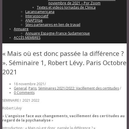
noviembre de 2021 – Por Zoom
Textes et videos Jornadas de Clinica
Lacanoamericana
Interassociatif
ANAPSYpe
Sites partenaires en lien de travail
Annuaire
Annuaire Espagne-France-Sudamerique
ACCÈS MEMBRES
« Mais où est donc passée la différence ?
». Séminaire 1, Robert Lévy. Paris Octobre
2021
18 novembre 2021
/
General
,
Paris
,
Séminaires 2021/2022: Vacillement des certitudes
/
0 Comments
SEMINAIRE I 2021 2022
Robert Lévy
«
L’angoisse face aux changements, vacillement des certitudes au
regard de la psychanalyse
»
Introduction : « Mais où est donc passée la différence ? »