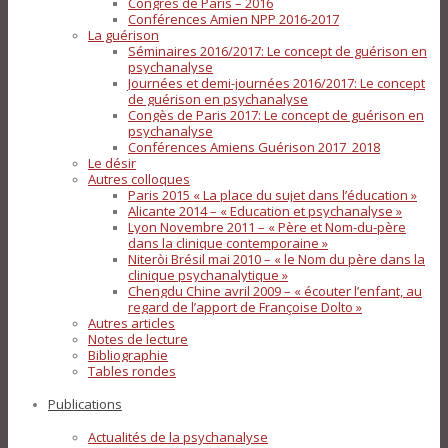
Congrès de Paris – 2016
Conférences Amien NPP 2016-2017
La guérison
Séminaires 2016/2017: Le concept de guérison en
psychanalyse
Journées et demi-journées 2016/2017: Le concept
de guérison en psychanalyse
Congès de Paris 2017: Le concept de guérison en
psychanalyse
Conférences Amiens Guérison 2017_2018
Le désir
Autres colloques
Paris 2015 « La place du sujet dans l’éducation »
Alicante 2014 – « Education et psychanalyse »
Lyon Novembre 2011 – « Père et Nom-du-père
dans la clinique contemporaine »
Niteròi Brésil mai 2010 – « le Nom du père dans la
clinique psychanalytique »
Chengdu Chine avril 2009 – « écouter l’enfant, au
regard de l’apport de Françoise Dolto »
Autres articles
Notes de lecture
Bibliographie
Tables rondes
Publications
Actualités de la psychanalyse