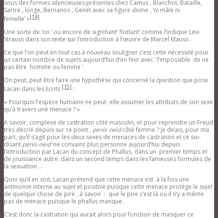
sous des formes silencieuses présentes chez Camus , Blanchot, Bataille,
Sartre , longe, Bernanos , Genet avec sa figure divine , ‘ni mâle ni
[14]
femelle’ »
.
Une sorte de ‘on ‘ ou encore de signifiant’ flottant’ comme l’indique Levi
Strauss dans son texte sur l’introduction à l’œuvre de Marcel Mauss .
Ce que l’on peut en tout cas à nouveau souligner c’est cette nécessité pour
un certain nombre de sujets aujourd’hui d’en finir avec ‘ l’impossible de ne
pas être homme ou femme ‘.
On peut, peut être faire une hypothèse qui concerne la question que pose
[15]
Lacan dans les Ecrits
:
« Pourquoi l’espèce humaine ne peut- elle assumer les attributs de son sexe
qu’à travers une menace ? »
A savoir, complexe de castration côté masculin, et pour reprendre un Freud
très décrié depuis sur ce point ,
penis-neid
côté femme ? Je dirais, pour ma
part, qu’il s’agit pour les deux sexes de menaces de castration et ce soi-
disant
pénis-neid’
ne convainc plus personne aujourd’hui depuis
l’introduction par Lacan du concept de Phallus, dans un premier temps et
de jouissance autre, dans un second temps dans les fameuses formules de
la sexuation …
Quoi qu’il en soit, Lacan prétend que cette menace est à la fois une
antinomie interne au sujet et positive puisque cette menace protège le sujet
de quelque chose de pire , à savoir : que le pire c’est là où il n’y a même
pas de menace puisque le phallus manque .
C’est donc la castration qui aurait alors pour fonction de masquer ce