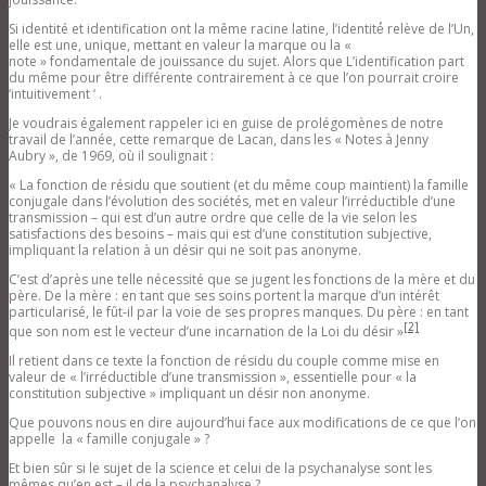
Si identité et identification ont la même racine latine, l’identité́ relève de l’Un,
elle est une, unique, mettant en valeur la marque ou la «
note » fondamentale de jouissance du sujet. Alors que L’identification part
du même pour être différente contrairement à ce que l’on pourrait croire
‘intuitivement ‘ .
Je voudrais également rappeler ici en guise de prolégomènes de notre
travail de l’année, cette remarque de Lacan, dans les « Notes à Jenny
Aubry », de 1969, où il soulignait :
« La fonction de résidu que soutient (et du même coup maintient) la famille
conjugale dans l’évolution des sociétés, met en valeur l’irréductible d’une
transmission – qui est d’un autre ordre que celle de la vie selon les
satisfactions des besoins – mais qui est d’une constitution subjective,
impliquant la relation à un désir qui ne soit pas anonyme.
C’est d’après une telle nécessité que se jugent les fonctions de la mère et du
père. De la mère : en tant que ses soins portent la marque d’un intérêt
particularisé, le fût-il par la voie de ses propres manques. Du père : en tant
[2]
que son nom est le vecteur d’une incarnation de la Loi du désir »
Il retient dans ce texte la fonction de résidu du couple comme mise en
valeur de « l’irréductible d’une transmission », essentielle pour « la
constitution subjective » impliquant un désir non anonyme.
Que pouvons nous en dire aujourd’hui face aux modifications de ce que l’on
appelle la « famille conjugale » ?
Et bien sûr si le sujet de la science et celui de la psychanalyse sont les
mêmes qu’en est – il de la psychanalyse ?