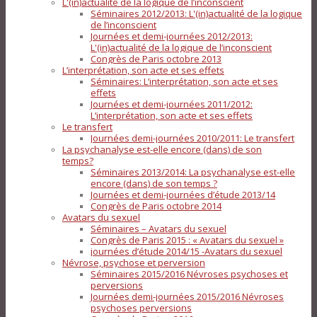
L'(in)actualité de la logique de l’inconscient
Séminaires 2012/2013: L'(in)actualité de la logique
de l’inconscient
Journées et demi-journées 2012/2013:
L'(in)actualité de la logique de l’inconscient
Congrès de Paris octobre 2013
L’interprétation, son acte et ses effets
Séminaires: L’interprétation, son acte et ses
effets
Journées et demi-journées 2011/2012:
L’interprétation, son acte et ses effets
Le transfert
Journées demi-journées 2010/2011: Le transfert
La psychanalyse est-elle encore (dans) de son
temps?
Séminaires 2013/2014: La psychanalyse est-elle
encore (dans) de son temps ?
Journées et demi-journées d’étude 2013/14
Congrès de Paris octobre 2014
Avatars du sexuel
Séminaires – Avatars du sexuel
Congrès de Paris 2015 : « Avatars du sexuel »
journées d’étude 2014/15 -Avatars du sexuel
Névrose, psychose et perversion
Séminaires 2015/2016 Névroses psychoses et
perversions
Journées demi-journées 2015/2016 Névroses
psychoses perversions