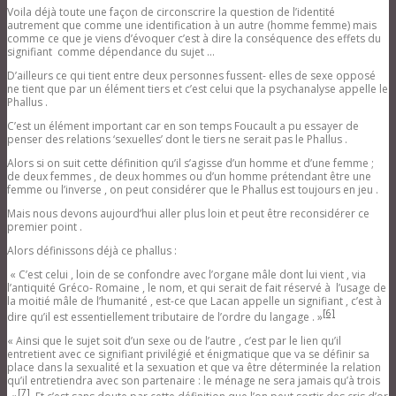
Voila déjà toute une façon de circonscrire la question de l’identité
autrement que comme une identification à un autre (homme femme) mais
comme ce que je viens d’évoquer c’est à dire la conséquence des effets du
signifiant comme dépendance du sujet …
D’ailleurs ce qui tient entre deux personnes fussent- elles de sexe opposé
ne tient que par un élément tiers et c’est celui que la psychanalyse appelle le
Phallus .
C’est un élément important car en son temps Foucault a pu essayer de
penser des relations ‘sexuelles’ dont le tiers ne serait pas le Phallus .
Alors si on suit cette définition qu’il s’agisse d’un homme et d’une femme ;
de deux femmes , de deux hommes ou d’un homme prétendant être une
femme ou l’inverse , on peut considérer que le Phallus est toujours en jeu .
Mais nous devons aujourd’hui aller plus loin et peut être reconsidérer ce
premier point .
Alors définissons déjà ce phallus :
« C’est celui , loin de se confondre avec l’organe mâle dont lui vient , via
l’antiquité Gréco- Romaine , le nom, et qui serait de fait réservé à l’usage de
la moitié mâle de l’humanité , est-ce que Lacan appelle un signifiant , c’est à
[6]
dire qu’il est essentiellement tributaire de l’ordre du langage . »
« Ainsi que le sujet soit d’un sexe ou de l’autre , c’est par le lien qu’il
entretient avec ce signifiant privilégié et énigmatique que va se définir sa
place dans la sexualité et la sexuation et que va être déterminée la relation
qu’il entretiendra avec son partenaire : le ménage ne sera jamais qu’à trois
[7]