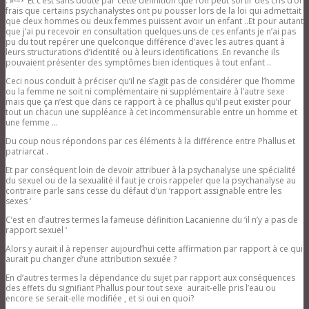
. »
Et c’est sans doute par cette définition que l’on peut sortir des cris d’or
frais que certains psychanalystes ont pu pousser lors de la loi qui admettait
que deux hommes ou deux femmes puissent avoir un enfant ..Et pour autant
que j’ai pu recevoir en consultation quelques uns de ces enfants je n’ai pas
pu du tout repérer une quelconque différence d’avec les autres quant à
leurs structurations d’identité ou à leurs identifications .En revanche ils
pouvaient présenter des symptômes bien identiques à tout enfant ..
Ceci nous conduit à préciser qu’il ne s’agit pas de considérer que l’homme
ou la femme ne soit ni complémentaire ni supplémentaire à l’autre sexe
mais que ça n’est que dans ce rapport à ce phallus qu’il peut exister pour
tout un chacun une suppléance à cet incommensurable entre un homme et
une femme …
Du coup nous répondons par ces éléments à la différence entre Phallus et
patriarcat .
Et par conséquent loin de devoir attribuer à la psychanalyse une spécialité
du sexuel ou de la sexualité il faut je crois rappeler que la psychanalyse au
contraire parle sans cesse du défaut d’un ‘rapport assignable entre les
sexes ‘
C’est en d’autres termes la fameuse définition Lacanienne du ‘il n’y a pas de
rapport sexuel ‘
Alors y aurait il à repenser aujourd’hui cette affirmation par rapport à ce qui
aurait pu changer d’une attribution sexuée ?
En d’autres termes la dépendance du sujet par rapport aux conséquences
des effets du signifiant Phallus pour tout sexe aurait-elle pris l’eau ou
encore se serait-elle modifiée , et si oui en quoi?