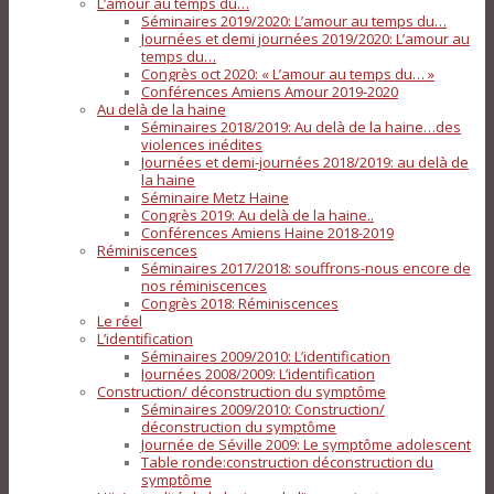
L’amour au temps du…
Séminaires 2019/2020: L’amour au temps du…
Journées et demi journées 2019/2020: L’amour au
temps du…
Congrès oct 2020: « L’amour au temps du… »
Conférences Amiens Amour 2019-2020
Au delà de la haine
Séminaires 2018/2019: Au delà de la haine…des
violences inédites
Journées et demi-journées 2018/2019: au delà de
la haine
Séminaire Metz Haine
Congrès 2019: Au delà de la haine..
Conférences Amiens Haine 2018-2019
Réminiscences
Séminaires 2017/2018: souffrons-nous encore de
nos réminiscences
Congrès 2018: Réminiscences
Le réel
L’identification
Séminaires 2009/2010: L’identification
Journées 2008/2009: L’identification
Construction/ déconstruction du symptôme
Séminaires 2009/2010: Construction/
déconstruction du symptôme
Journée de Séville 2009: Le symptôme adolescent
Table ronde:construction déconstruction du
symptôme