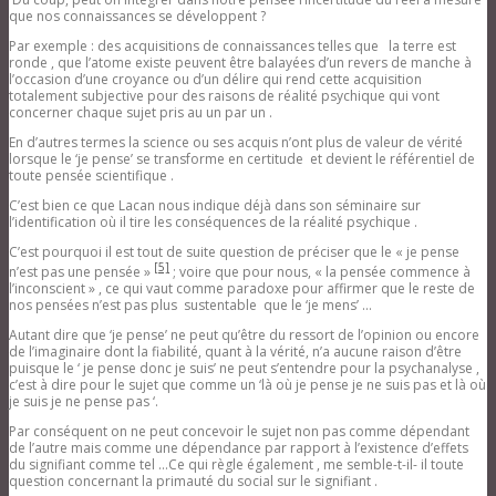
que nos connaissances se développent ?
Par exemple : des acquisitions de connaissances telles que la terre est
ronde , que l’atome existe peuvent être balayées d’un revers de manche à
l’occasion d’une croyance ou d’un délire qui rend cette acquisition
totalement subjective pour des raisons de réalité psychique qui vont
concerner chaque sujet pris au un par un .
En d’autres termes la science ou ses acquis n’ont plus de valeur de vérité
lorsque le ‘je pense’ se transforme en certitude et devient le référentiel de
toute pensée scientifique .
C’est bien ce que Lacan nous indique déjà dans son séminaire sur
l’identification où il tire les conséquences de la réalité psychique .
C’est pourquoi il est tout de suite question de préciser que le « je pense
[5]
n’est pas une pensée »
; voire que pour nous, « la pensée commence à
l’inconscient » , ce qui vaut comme paradoxe pour affirmer que le reste de
nos pensées n’est pas plus sustentable que le ‘je mens’ …
Autant dire que ‘je pense’ ne peut qu’être du ressort de l’opinion ou encore
de l’imaginaire dont la fiabilité, quant à la vérité, n’a aucune raison d’être
puisque le ‘ je pense donc je suis’ ne peut s’entendre pour la psychanalyse ,
c’est à dire pour le sujet que comme un ‘là où je pense je ne suis pas et là où
je suis je ne pense pas ‘.
Par conséquent on ne peut concevoir le sujet non pas comme dépendant
de l’autre mais comme une dépendance par rapport à l’existence d’effets
du signifiant comme tel …Ce qui règle également , me semble-t-il- il toute
question concernant la primauté du social sur le signifiant .