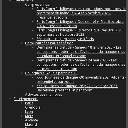
Évènements
Congrès annuel
Paris Congrès bilingue: «Les conceptions modernes de
l’évitement du manque »- 4 et 5 octobre 2025-
Présentiel et zoom
Paris Congrès bilingue: « Que croire? »- 5 et 6 octobre
2024- Présentiel et zoom
Paris Congrès bilingue: « Qu’est-ce que L’A(u)tre »- 30
septembre et 1 octobre 2023
Séminaires de psychanalyse à Paris
Demi-journées Paris et région
Demi journée d’étude – Samedi 18 janvier 2025 – Les
conceptions modernes de l’évitement du manque chez
les enfants- Présentiel et zoom
Demi journée d’étude – Samedi 24 mai 2025 – Les
conceptions modernes de l’évitement du manque chez
les psychoses- par zoom
Colloques auxquels participe AF
XXXII Journées de clinique -30 novembre 2024-Alicante-
présentiel et par zoom
XXXI Journées de clinique -26 y 27 novembre 2023-
Barcelone- présentiel et par zoom
Activités des membres
Enseignements
Paris
Grenoble
Lyon
Metz
Alicante
Madrid