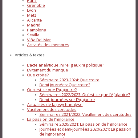
Paris
Grenoble
Lyon
Metz
Alicante
Madrid
Pamplona
Sevilla
Viña Del Mar
Activités des membres
Articles & textes
L’acte analytique, ni religieux ni politique?
Évitement du manque
Que croire?
Séminaire 2023-2024: Que croire
Demi journées: Que croire?
Qu »est-ce que l’A(a)autre?
Séminaires 2022/2023: Qu’est-ce-que l’A(a)autre?
Demi -journées sur l’A(a)autre
Actualités de la psychanalyse
Vacillement des certitudes
Séminaires 2021/2022: Vacillement des certitudes
La passion de l’Ignorance
Séminaire 2020/2021: La passion de l’ignorance
Journées et demi-journées 2020/2021: La passion
de l’ignorance