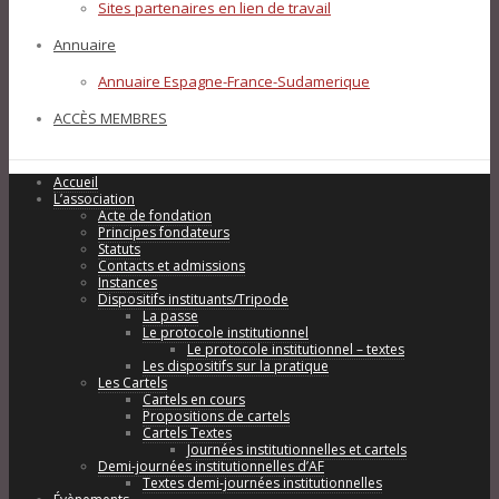
Sites partenaires en lien de travail
Annuaire
Annuaire Espagne-France-Sudamerique
ACCÈS MEMBRES
Accueil
L’association
Acte de fondation
Principes fondateurs
Statuts
Contacts et admissions
Instances
Dispositifs instituants/Tripode
La passe
Le protocole institutionnel
Le protocole institutionnel – textes
Les dispositifs sur la pratique
Les Cartels
Cartels en cours
Propositions de cartels
Cartels Textes
Journées institutionnelles et cartels
Demi-journées institutionnelles d’AF
Textes demi-journées institutionnelles