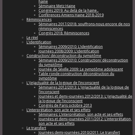
haine
Séminaire Metz Haine
Congrès 2019: Au delà de la haine..
Conférences Amiens Haine 2018-2019
Réminiscences
Séminaires 2017/2018: souffrons-nous encore de nos
réminiscences
Congrès 2018: Réminiscences
Le réel
L’identification
Séminaires 2009/2010: L’identification
Journées 2008/2009: L’identification
Construction/ déconstruction du symptôme
Séminaires 2009/2010: Construction/ déconstruction
du symptôme
Journée de Séville 2009: Le symptôme adolescent
Table ronde:construction déconstruction du
symptôme
L'(in)actualité de la logique de l’inconscient
Séminaires 2012/2013: L'(in)actualité de la logique de
l’inconscient
Journées et demi-journées 2012/2013: L'(in)actualité de
la logique de l’inconscient
Congrès de Paris octobre 2013
L’interprétation, son acte et ses effets
Séminaires: L’interprétation, son acte et ses effets
Journées et demi-journées 2011/2012: L’interprétation,
son acte et ses effets
Le transfert
Journées demi-journées 2010/2011: Le transfert