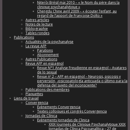
Niteròi Brésil mai 2010 – « le Nom du père dans la
clinique psychanalytique »
Chengdu Chine avril 2009 – « écouter l’enfant, au
regard de l’apport de Françoise Dolto »
Autres articles
Notes de lecture
Bibliographie
Tables rondes
Publications
Actualités de la psychanalyse
La revue AFP
Parutions
Abonnement
Autres Publications
Revue AFP en espagnol
Revue N°1 Analyse Freudienne en espagnol – Avatares
de lo sexual
Revue nº 2 – AFP en espagnol – Neurosis, psicosis y
perversión, ¿psicopatología anticuada o último para la
defensa del sujeto del inconsciente?
Publications des membres
Plaquettes
Liens de travail
Convergencia
Evènements Convergencia
Textes colloques et congrès Convergencia
Jornadas de Clínica
Evènements Jornadas de Clinica
XXIX Journeés de Clinique Psychanalytique XXIX
Jornadas de Clínica Psicoanalítica – 27 de