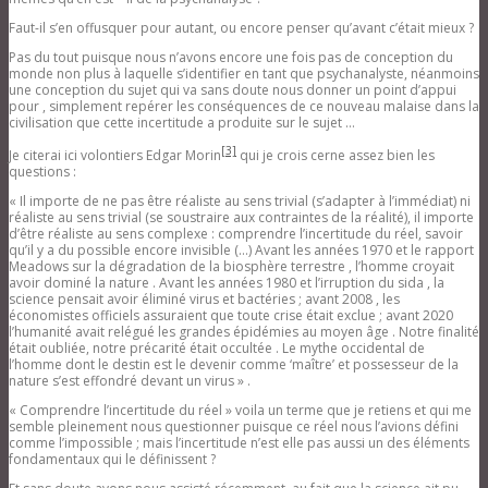
Faut-il s’en offusquer pour autant, ou encore penser qu’avant c’était mieux ?
Pas du tout puisque nous n’avons encore une fois pas de conception du
monde non plus à laquelle s’identifier en tant que psychanalyste, néanmoins
une conception du sujet qui va sans doute nous donner un point d’appui
pour , simplement repérer les conséquences de ce nouveau malaise dans la
civilisation que cette incertitude a produite sur le sujet …
[3]
Je citerai ici volontiers Edgar Morin
qui je crois cerne assez bien les
questions :
« Il importe de ne pas être réaliste au sens trivial (s’adapter à l’immédiat) ni
réaliste au sens trivial (se soustraire aux contraintes de la réalité), il importe
d’être réaliste au sens complexe : comprendre l’incertitude du réel, savoir
qu’il y a du possible encore invisible (…) Avant les années 1970 et le rapport
Meadows sur la dégradation de la biosphère terrestre , l’homme croyait
avoir dominé la nature . Avant les années 1980 et l’irruption du sida , la
science pensait avoir éliminé virus et bactéries ; avant 2008 , les
économistes officiels assuraient que toute crise était exclue ; avant 2020
l’humanité avait relégué les grandes épidémies au moyen âge . Notre finalité
était oubliée, notre précarité était occultée . Le mythe occidental de
l’homme dont le destin est le devenir comme ‘maître’ et possesseur de la
nature s’est effondré devant un virus » .
« Comprendre l’incertitude du réel » voila un terme que je retiens et qui me
semble pleinement nous questionner puisque ce réel nous l’avions défini
comme l’impossible ; mais l’incertitude n’est elle pas aussi un des éléments
fondamentaux qui le définissent ?