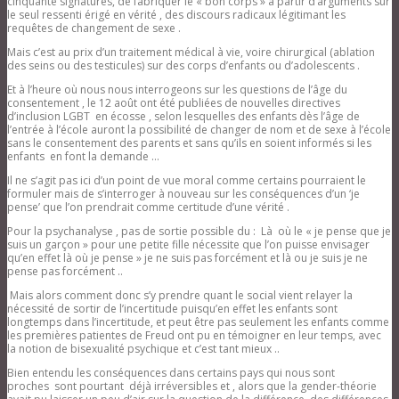
cinquante signatures, de fabriquer le « bon corps » à partir d’arguments sur
le seul ressenti érigé en vérité , des discours radicaux légitimant les
requêtes de changement de sexe .
Mais c’est au prix d’un traitement médical à vie, voire chirurgical (ablation
des seins ou des testicules) sur des corps d’enfants ou d’adolescents .
Et à l’heure où nous nous interrogeons sur les questions de l’âge du
consentement , le 12 août ont été publiées de nouvelles directives
d’inclusion LGBT en écosse , selon lesquelles des enfants dès l’âge de
l’entrée à l’école auront la possibilité de changer de nom et de sexe à l’école
sans le consentement des parents et sans qu’ils en soient informés si les
enfants en font la demande …
Il ne s’agit pas ici d’un point de vue moral comme certains pourraient le
formuler mais de s’interroger à nouveau sur les conséquences d’un ‘je
pense’ que l’on prendrait comme certitude d’une vérité .
Pour la psychanalyse , pas de sortie possible du : Là où le « je pense que je
suis un garçon » pour une petite fille nécessite que l’on puisse envisager
qu’en effet là où je pense » je ne suis pas forcément et là ou je suis je ne
pense pas forcément ..
Mais alors comment donc s’y prendre quant le social vient relayer la
nécessité de sortir de l’incertitude puisqu’en effet les enfants sont
longtemps dans l’incertitude, et peut être pas seulement les enfants comme
les premières patientes de Freud ont pu en témoigner en leur temps, avec
la notion de bisexualité psychique et c’est tant mieux ..
Bien entendu les conséquences dans certains pays qui nous sont
proches sont pourtant déjà irréversibles et , alors que la gender-théorie