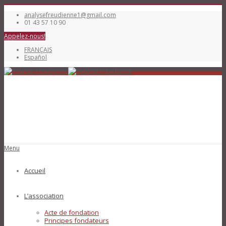
analysefreudienne1@gmail.com
01 43 57 10 90
Appelez-nous!
FRANÇAIS
Español
Menu
Accueil
L’association
Acte de fondation
Principes fondateurs