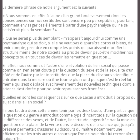
La dernière phrase de notre argument est la suivante :
« Nous sommes en effet à l’aube d’un grand bouleversement dont les
conséquences sur nos certitudes sont encore peu perceptibles ; pourtant,
comment envisager ces éléments à partir d’une psychanalyse qui ne se
satisferait plus du semblant ? » .
« Qui ne serait plus du semblant » m’apparaît aujourd’hui comme une
psychanalyse qui se doit, si elle ne veut pas disparaître corps et biens, de
tenir compte, prendre en compte les points qui paraissent modifier la
structure même de notre société au prix de devoir peut-être modifier nos
concepts ou en tout cas de devoir les remettre en question …
En effet, nous sommes à l’aube d’une révolution du lien social qui passe
comme on s’en serait douté par la question du sexe et de la sexualité d’un
côté et de l’autre par les incertitudes que la place du discours scientifique
entraîne dans la mesure où il ne tourne plus rond puisque c’est le réel lui
même qui s’est déplacé avec l’avènement des nouvelles techniques dont la
science s’est dotée pour pouvoir repousser ses frontières ..
Quelles en sont les conséquences sur ce que Lacan a introduit à propos du
sujet dans le lien social ?
Il nous faudra donc cette année tenir par les deux bouts, d’une part ce que
la question du genre a introduit comme type d’incertitude sur la question de
la différence des sexes, et de l’autre, l’incertitude engendrée par la mise en
question de la place de la vérité dans le discours de la science qui, jusqu’à
présent permettait d’assurer au discours du maître notamment une
efficience sur les trois autres discours que l’on ne peut plus lui reconnaître
aujourd’hui.