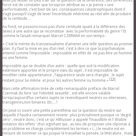
avait pu laisser un peu d’air sur la question de la différence, des différences,
force est de constater que lorsqu’on attribue au « je pense » une
performativité, c’est bien de ses conséquences catastrophiques dont il
s’agit puisqu’il s’agit de lever l’incertitude inhérente au réel afin de produire
de la certitude …
Au fond, ne passons-nous pas d’une certitude quant à la différence des
sexes à une autre qui se reconstitue avec la performativité du genre ? Et
comme le faisait remarquer Marcel CZERMAK en son temps :
« C’est le mérite du transsexualisme d’amener une telle question au premier
plan. Il y faut la mise en jeu d’un réel, c’est à dire ce que la psychanalyse
entend comme l’impossible : impossible en effet de ne pas être un homme
ou une femme.
Impossible qui se double d’un autre : quelle que soit la modification
extérieure apportée et le propre vœu du sujet , il est impossible de
modifier cette appartenance , l’apparence seule sera changée , le sujet
[13]
restant pour lui même et pour les autres femme ou homme »
.
Mais cette affirmation tirée de cette remarquable préface de Marcel
Czermak du livre ‘sur l’identité sexuelle’ , est-elle encore valable
lorsqu’aujourd’hui certains sujets se revendiquent neutres ou intersexes,
transgenres,non binaires Etc….?
On peut ici ouvrir une petite parenthèse sur la question du neutre sur
laquelle il faudra certainement revenir plus précisément puisque ce ‘degré
zéro’ , neutre donc, c’est ce qu’ Althusser a appelé ‘l’inaudible et l’ illisible
notation des effets ‘ d’un signifiant qui , au lieu de proposer une réponse à
un problème en change complètement les termes « (…) le neutre est en
mesure de nommer ce qui jusque là travaillait la pensée, la littérature , mais