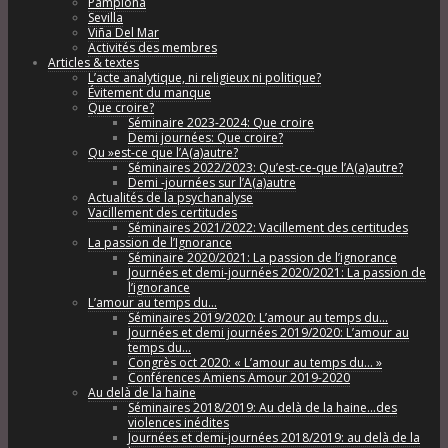
Pamplona
Sevilla
Viña Del Mar
Activités des membres
Articles & textes
L’acte analytique, ni religieux ni politique?
Évitement du manque
Que croire?
Séminaire 2023-2024: Que croire
Demi journées: Que croire?
Qu »est-ce que l’A(a)autre?
Séminaires 2022/2023: Qu’est-ce-que l’A(a)autre?
Demi -journées sur l’A(a)autre
Actualités de la psychanalyse
Vacillement des certitudes
Séminaires 2021/2022: Vacillement des certitudes
La passion de l’Ignorance
Séminaire 2020/2021: La passion de l’ignorance
Journées et demi-journées 2020/2021: La passion de
l’ignorance
L’amour au temps du…
Séminaires 2019/2020: L’amour au temps du…
Journées et demi journées 2019/2020: L’amour au
temps du…
Congrès oct 2020: « L’amour au temps du… »
Conférences Amiens Amour 2019-2020
Au delà de la haine
Séminaires 2018/2019: Au delà de la haine…des
violences inédites
Journées et demi-journées 2018/2019: au delà de la