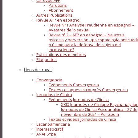
La revue AFP
Parutions
Abonnement
Autres Publications
Revue AFP en espagnol
Revue N°1 Analyse Freudienne en espagnol –
Avatares de lo sexual
Revue nº 2 – AFP en espagnol – Neurosis,
psicosis y perversión, ¿psicopatología anticuad
o último para la defensa del sujeto del
inconsciente?
Publications des membres
Plaquettes
Liens de travail
Convergencia
Evènements Convergencia
Textes colloques et congrès Convergencia
Jornadas de Clínica
Evènements Jornadas de Clinica
XXIX Journeés de Clinique Psychanalytiq
Jornadas de Clínica Psicoanalítica – 27 de
noviembre de 2021 – Por Zoom
Textes et videos Jornadas de Clinica
Lacanoamericana
Interassociatif
ANAPSYpe