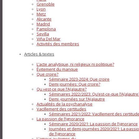
Grenoble
Lyon
Metz
Alicante
Madrid
Pamplona
Sevilla
Viña Del Mar
Activités des membres
Articles & textes
L’acte analytique, ni religieux ni politique?
Évitement du manque
Que croire?
Séminaire 2023-2024: Que croire
Demi journées: Que croire?
Qu »est-ce que l’A(a)autre?
Séminaires 2022/2023: Qu’est-ce-que l’A(a)autre
Demi -journées sur l’A(a)autre
Actualités de la psychanalyse
Vacillement des certitudes
Séminaires 2021/2022: Vacillement des certitud
La passion de l’Ignorance
Séminaire 2020/2021: La passion de l’ignorance
Journées et demi-journées 2020/2021: La passi
de l’ignorance
L’amour au temps du…