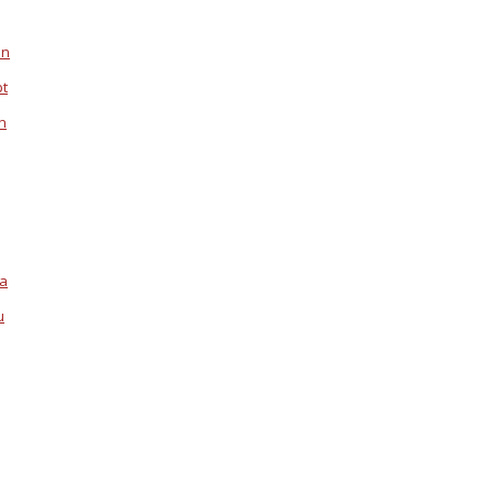
en
pt
n
la
u