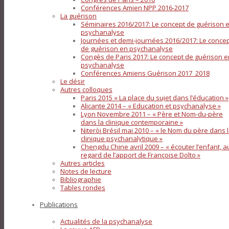
Conférences Amien NPP 2016-2017
La guérison
Séminaires 2016/2017: Le concept de guérison 
psychanalyse
Journées et demi-journées 2016/2017: Le conce
de guérison en psychanalyse
Congès de Paris 2017: Le concept de guérison e
psychanalyse
Conférences Amiens Guérison 2017_2018
Le désir
Autres colloques
Paris 2015 « La place du sujet dans l’éducation »
Alicante 2014 – « Education et psychanalyse »
Lyon Novembre 2011 – « Père et Nom-du-père
dans la clinique contemporaine »
Niteròi Brésil mai 2010 – « le Nom du père dans 
clinique psychanalytique »
Chengdu Chine avril 2009 – « écouter l’enfant, a
regard de l’apport de Françoise Dolto »
Autres articles
Notes de lecture
Bibliographie
Tables rondes
Publications
Actualités de la psychanalyse