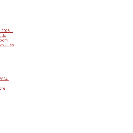
 2025 –
t du
 zoom
25 – Les
2024-
bre