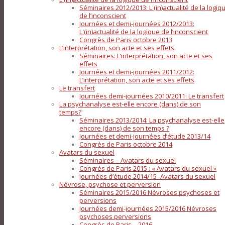
Séminaires 2012/2013: L'(in)actualité de la logiq
de l’inconscient
Journées et demi-journées 2012/2013:
L'(in)actualité de la logique de l’inconscient
Congrès de Paris octobre 2013
L’interprétation, son acte et ses effets
Séminaires: L’interprétation, son acte et ses
effets
Journées et demi-journées 2011/2012:
L’interprétation, son acte et ses effets
Le transfert
Journées demi-journées 2010/2011: Le transfert
La psychanalyse est-elle encore (dans) de son
temps?
Séminaires 2013/2014: La psychanalyse est-elle
encore (dans) de son temps ?
Journées et demi-journées d’étude 2013/14
Congrès de Paris octobre 2014
Avatars du sexuel
Séminaires – Avatars du sexuel
Congrès de Paris 2015 : « Avatars du sexuel »
journées d’étude 2014/15 -Avatars du sexuel
Névrose, psychose et perversion
Séminaires 2015/2016 Névroses psychoses et
perversions
Journées demi-journées 2015/2016 Névroses
psychoses perversions
Congrès de Paris – 2016