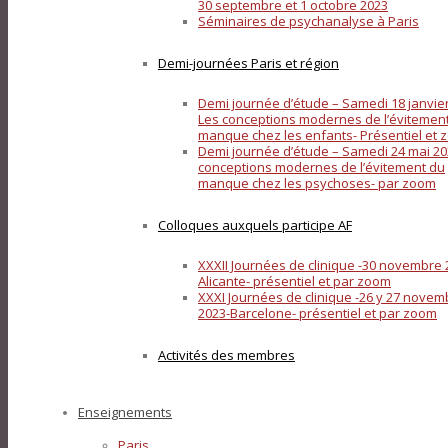
30 septembre et 1 octobre 2023
Séminaires de psychanalyse à Paris
Demi-journées Paris et région
Demi journée d’étude – Samedi 18 janvier
Les conceptions modernes de l’évitemen
manque chez les enfants- Présentiel et
Demi journée d’étude – Samedi 24 mai 20
conceptions modernes de l’évitement du
manque chez les psychoses- par zoom
Colloques auxquels participe AF
XXXII Journées de clinique -30 novembre 
Alicante- présentiel et par zoom
XXXI Journées de clinique -26 y 27 novem
2023-Barcelone- présentiel et par zoom
Activités des membres
Enseignements
Paris