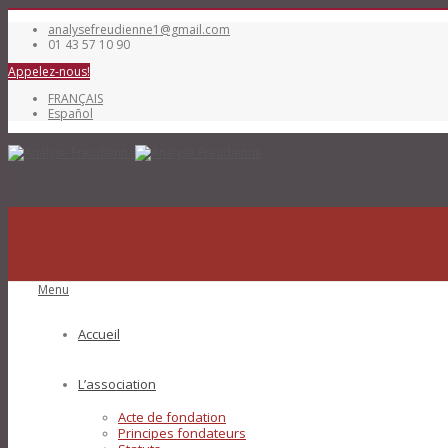
analysefreudienne1@gmail.com
01 43 57 10 90
Appelez-nous!
FRANÇAIS
Español
Menu
Accueil
L’association
Acte de fondation
Principes fondateurs