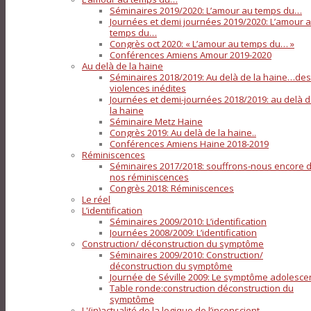
Séminaires 2019/2020: L’amour au temps du…
Journées et demi journées 2019/2020: L’amour 
temps du…
Congrès oct 2020: « L’amour au temps du… »
Conférences Amiens Amour 2019-2020
Au delà de la haine
Séminaires 2018/2019: Au delà de la haine…des
violences inédites
Journées et demi-journées 2018/2019: au delà 
la haine
Séminaire Metz Haine
Congrès 2019: Au delà de la haine..
Conférences Amiens Haine 2018-2019
Réminiscences
Séminaires 2017/2018: souffrons-nous encore 
nos réminiscences
Congrès 2018: Réminiscences
Le réel
L’identification
Séminaires 2009/2010: L’identification
Journées 2008/2009: L’identification
Construction/ déconstruction du symptôme
Séminaires 2009/2010: Construction/
déconstruction du symptôme
Journée de Séville 2009: Le symptôme adolesce
Table ronde:construction déconstruction du
symptôme
L'(in)actualité de la logique de l’inconscient