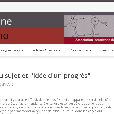
nseignements
Articles & textes
Publications
Liens de 
u sujet et l'idée d'un progrès"
OMMENTS
 pourrait y paraître. L’équivalent le plus évident en apparence serait celui d’un
 par progrès, on aurait tendance à entendre essor ou développement ou….
civilisation, à un plus de civilisation, mais là encore se pose la question ; est-
emble pas s’accorder avec l’idée de crise. Pourquoi donc les crises qui