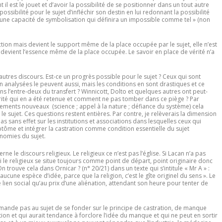
il est le jouet et d’avoir la possibilité de se positionner dans un tout autre
ossibilité pour le sujet d’infléchir son destin en lui redonnant la possibilité
une capacité de symbolisation qui définira un impossible comme tel » (non
ion mais devient le support même de la place occupée par le sujet, elle n’est
 devient l’essence même de la place occupée. Le savoir en place de vérité n’a
utres discours. Est-ce un progrès possible pour le sujet ? Ceux qui sont
 analysées le peuvent aussi, mais les conditions en sont drastiques et ce
dans l’entre-deux du transfert ? Winnicott, Dolto et quelques autres ont peut-
rité qui en a été retenue et comment ne pas tomber dans ce piège ? Par
ments nouveaux (science ; appel à la nature ; défiance du système) cela
e sujet. Ces questions restent entières. Par contre, je relèverais la dimension
s sans effet sur les institutions et associations dans lesquelles ceux qui
mptôme et intégrer la castration comme condition essentielle du sujet
nomies du sujet.
ne le discours religieux. Le religieux ce n’est pas l’église. Si Lacan n’a pas
ui le religieux se situe toujours comme point de départ, point originaire donc
n trouve cela dans Ornicar ? (n° 20/21) dans un texte qui s’intitule « Mr A » :
ucune espèce d’idée, parce que la religion, c’est le gîte originel du sens ». Le
e lien social qu’au prix d’une aliénation, attendant son heure pour tenter de
demande pas au sujet de se fonder sur le principe de castration, de manque
on et qui aurait tendance à forclore l’idée du manque et qui ne peut en sortir