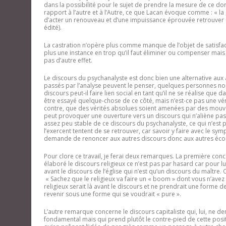
dans la possibilité pour le sujet de prendre la mesure de ce dont 
rapport à l’autre et à l’Autre, ce que Lacan évoque comme : « la p
d’acter un renouveau et d’une impuissance éprouvée retrouver 
édité).
La castration n’opère plus comme manque de l’objet de satisfact
plus une instance en trop qu’il faut éliminer ou compenser mais
pas d’autre effet.
Le discours du psychanalyste est donc bien une alternative aux a
passés par l’analyse peuvent le penser, quelques personnes non
discours peut-il faire lien social en tant qu’il ne se réalise que 
être essayé quelque-chose de ce côté, mais n’est-ce pas une vé
contre, que des vérités absolues soient amenées par des mouve
peut provoquer une ouverture vers un discours qui n’aliène pas l
assez peu stable de ce discours du psychanalyste, ce qui n’est pa
l’exercent tentent de se retrouver, car savoir y faire avec le sy
demande de renoncer aux autres discours donc aux autres éco
Pour clore ce travail, je ferai deux remarques. La première concer
élaboré le discours religieux ce n’est pas par hasard car pour l
avant le discours de l’église qui n’est qu’un discours du maître. O
« Sachez que le religieux va faire un « boom » dont vous n’avez a
religieux serait là avant le discours et ne prendrait une forme d
revenir sous une forme qui se voudrait « pure ».
L’autre remarque concerne le discours capitaliste qui, lui, ne 
fondamental mais qui prend plutôt le contre-pied de cette positi