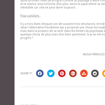
qu’en prônant l’idée de progrès comme un passage à autre chos
et la science sous la forme d’un plus, sinon la supercherie se ver
inévitable car cela ne peut durer toujours.
Pour conclure :
Il y a trois états cliniques (on dit souvent trois structures). Arr
situer l’alternative freudienne qui a proposé une chose incroyab
mais dans la position de se tenir dans les limites du psychique 
quelque-chose de plus mais d’un faire autrement. Si je ne me tromp
progrès ?
Michel FERRAZZI
SHARE IT: