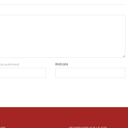
Website
t be published)
VRE
RECHERCHER SUR LE SITE