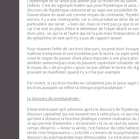
L’hystérique ne se laisse pas aliéner par la recherche du savoir, i
châtrés. C’est du signifiant-maître que jouit l’hystérique et ainsi
discours de l’hystérique redonnerait au sujet une possibilité de s
l’universitaire en avait usé comme moyen de contrainte, l’hystéri
encore, il y a une contrepartie, car si cela produit un désir de s
particulière qui serait : « bien-sûr, mais ce n’est pas ça que tu v
car il se met en place d’être le détenteur de l’objet désiré en ta
donc plus : un qui l’a et l’autre qui ne l’a pas mais l’instauratio
du symptôme en tant qu’il n’y a pas de rapport sexuel.
Pour résumer l’effet de ces trois discours, on peut donc évoquer
maîtrise trompeuse et une troisième par le leurre. Le sujet semb
court le risque de passer d’une place imposée à une place plus
sembler antinomiques mais ils peuvent cependant cohabiter de f
le noyau du « dé-progrès » (pour ne pas utiliser le terme de 
pouvant se manifester quand il y a crise par exemple.
Par contre, si ces trois modes ne cohabitent pas et qu’un sujet 
les trois auxquels se réfère la clinique psychanalytique ?
Le discours du psychanalyste :
Il était intéressant qu’il advienne après le discours de l’hystéri
discours capitaliste qui est souvent mis à cette place, ce qui n’e
qui tient à distance la fonction phallique comme réalisation du s
ce qui permet d’entendre « inconscient » là où se veut du savoir. I
certain désarroi. « Aimer la vérité, c’est l’amour de cette faibles
vérité c’est l’impuissance ». J.LACAN « L’envers de la psychanaly
discours du psychanalyste mais d’impossible. Ce n’est plus dan