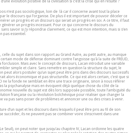
ne évolution positive de la civilisation si c’est la crise qui en résulte ?
os n’est pas sociologique, loin de là car il concerne avant tout la place
ar le discours qui l’organise. De plus il est important de pouvoir déceler ce
er un progrès et un discours qui serait un progrès en soi. A ce titre, il faut
de générer un progrès incessant. Pour ce qui concerne le discours du
ans savoir si j’y répondrai clairement, ce qui est mon intention, mais si s’en
n pas essentiel.
e, celle du sujet dans son rapport au Grand Autre, au petit autre, au manque
’un certain mode de défense dominant contre l’angoisse qu’à la suite de FREUD,
forclusion. Mais avec le concept de discours, Lacan introduit une variable
bler simple et claire. Sans remettre en question la structure du sujet, le
’on peut alors postuler qu’un sujet peut être pris dans des discours successifs
ait alors économique et pas structurelle. Ce qui est alors certain, c’est que si
D ne la fonde ne semblait en être une trace originaire, sinon à nous référer
as la psychanalyse mais en évoquent déjà quelque chose du côté de la
onomie nouvelle du sujet est dès lors supposée possible, toute l’ambiguïté du
olution française ou la révolution bolchévique pour réaliser que changer la
ne va pas sans poser de problèmes et annoncer une ou des crises à venir.
 d’un sujet et les discours dans lesquels il peut être pris au fil de son
se succéder, ils ne peuvent pas se combiner voire s’inscrivent dans une
Le Seuil), on peut noter que jusqu’au chapitre IV, Lacan ordonne les quatre