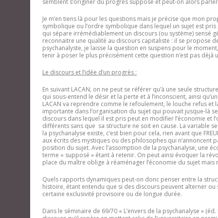
semblent s’originer du progrès supposé et peut-on alors parler d’u
Je m’en tiens là pour les questions mais je précise que mon prop
symbolique ou l’ordre symbolique dans lequel un sujet est pris p
qui sépare irrémédiablement un discours (ou système) sensé génér
reconnaitre une qualité au discours capitaliste : il se propose 
psychanalyste, je laisse la question en suspens pour le moment, s
tenir à poser le plus précisément cette question n’est pas déjà u
Le discours et l’idée d’un progrès :
En suivant LACAN, on ne peut se référer qu’à une seule structur
qui sous-entend le désir et la perte et à l’inconscient, ainsi qu
LACAN va reprendre comme le refoulement, le louche refus et la 
importante dans l’organisation du sujet qui pouvait jusque-là sem
discours dans lequel il est pris peut en modifier l’économie et l
différents sans que sa structure ne soit en cause. La variable ser
la psychanalyse existe, c’est bien pour cela, rien avant que FREU
aux écrits des mystiques ou des philosophes qui n’annoncent p
position du sujet. Avec l’assomption de la psychanalyse, une éc
terme « supposé » étant à retenir. On peut ainsi évoquer la rév
place du maître oblige à réaménager l’économie du sujet mais 
Quels rapports dynamiques peut-on donc penser entre la structure
histoire, étant entendu que si des discours peuvent alterner ou 
certaine exclusivité provisoire ou de longue durée.
Dans le séminaire de 69/70 « L’envers de la psychanalyse » (éd. 