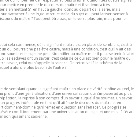
ier, ce qui lui permet de respecter au plus près la rotation des quatre signes
our mettre en premier le discours du maître et il se tiendra très
érie en mettant S1 en haut à gauche, donc au départ de la série, mais
 s’attacher à une logique structurelle du sujet qui peut laisser penser à
scours du maître ? Tout peut-être pas, on le verra plus loin, mais pour le
oi cela commence, où le signifiant-maître est en place de semblant, c’est-à-
t un qui pourrait ne pas être castré, mais à une condition, c’est qu’il y ait des
c soumis et le sujet ne peut s’identifier au maître mais il peut se tenir à l’abri
Si les esclaves ont un savoir, c’est celui de ce qui est bien pour le maître qui,
re savoir, celui qui s’appelle la science. On retrouve là le schéma de la
equel a alors le plus besoin de l’autre ?
e de semblant quand le signifiant-maître en place de vérité confine au réel, le
 au profit d’une généralisation, d’une universalisation qui s’imposerait au plus
épétition, la reprise à son compte d’un savoir auquel il se soumet. Un savoir
 un progrès indéniable en tant qu’il atténue le discours du maître et en
 dominant-dominé qu’il remet en question sans l’effacer. Ce progrès se
 sévère conditionnement par une universalisation du sujet et une mise à l’écart
imension quasiment sadienne.