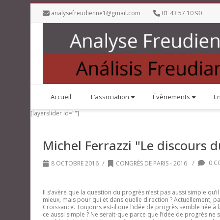
analysefreudienne1@gmail.com
01 43 57 10 90
Accueil
L’association
Évènements
E
[layerslider id=""]
Michel Ferrazzi "Le discours d
/
/
0 C
8 OCTOBRE 2016
CONGRÈS DE PARIS - 2016
Il s’avère que la question du progrès n’est pas aussi simple qu’il
mieux, mais pour qui et dans quelle direction ? Actuellement,
Croissance. Toujours est-il que l’idée de progrès semble liée à la 
ce aussi simple ? Ne serait-que parce que l’idée de progrès ne s