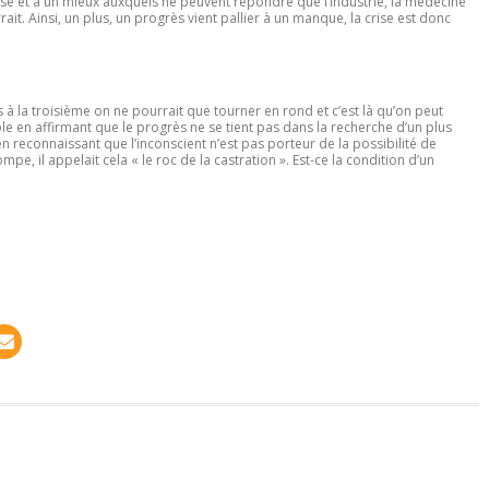
e et à un mieux auxquels ne peuvent répondre que l’industrie, la médecine
rait. Ainsi, un plus, un progrès vient pallier à un manque, la crise est donc
ivés à la troisième on ne pourrait que tourner en rond et c’est là qu’on peut
le en affirmant que le progrès ne se tient pas dans la recherche d’un plus
en reconnaissant que l’inconscient n’est pas porteur de la possibilité de
e, il appelait cela « le roc de la castration ». Est-ce la condition d’un