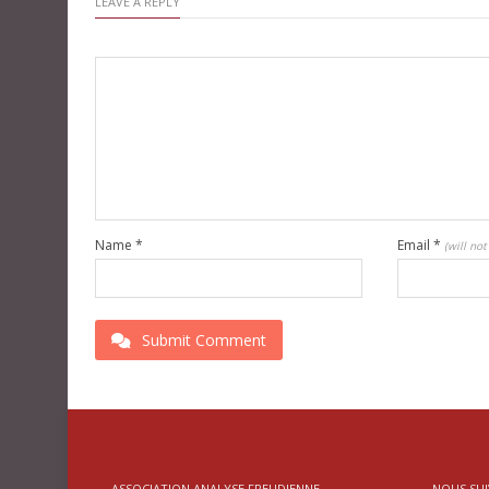
LEAVE A REPLY
Name
*
Email
*
(will no
Submit Comment
ASSOCIATION ANALYSE FREUDIENNE
NOUS SUI