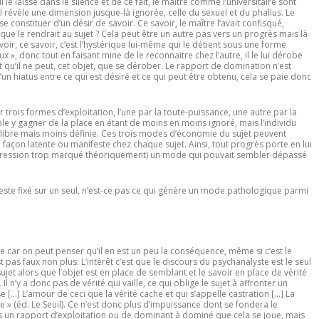
l le laisse dans le silence et de ce fait, le maître comme l’universitaire sont
, il révèle une dimension jusque-là ignorée, celle du sexuel et du phallus. Le
e constituer d’un désir de savoir. Ce savoir, le maître l’avait confisqué,
que le rendrait au sujet ? Cela peut être un autre pas vers un progrès mais là
avoir, ce savoir, c’est l’hystérique lui-même qui le détient sous une forme
eux », donc tout en faisant mine de le reconnaitre chez l’autre, il le lui dérobe
nt qu’il ne peut, cet objet, que se dérober. Le rapport de domination n’est
n d’un hiatus entre ce qui est désiré et ce qui peut être obtenu, cela se paie donc
 trois formes d’exploitation, l’une par la toute-puissance, une autre par la
le y gagner de la place en étant de moins en moins ignoré, mais l’individu
 libre mais moins définie. Ces trois modes d’économie du sujet peuvent
açon latente ou manifeste chez chaque sujet. Ainsi, tout progrès porte en lui
régression trop marqué théoriquement) un mode qui pouvait sembler dépassé
reste fixé sur un seul, n’est-ce pas ce qui génère un mode pathologique parmi
que car on peut penser qu’il en est un peu la conséquence, même si c’est le
st pas faux non plus. L’intérêt c’est que le discours du psychanalyste est le seul
ujet alors que l’objet est en place de semblant et le savoir en place de vérité
l n’y a donc pas de vérité qui vaille, ce qui oblige le sujet à affronter un
se […] L’amour de ceci que la vérité cache et qui s’appelle castration […] La
se » (éd. Le Seuil). Ce n’est donc plus d’impuissance dont se fondera le
s un rapport d’exploitation ou de dominant à dominé que cela se joue, mais