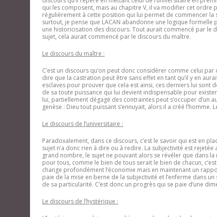
discours qu’il repère en mettant celui de l’universitaire en prem
qui les composent, mais au chapitre V, il va modifier cet ordre p
régulièrement à cette position qui lui permet de commencer la s
surtout, je pense que LACAN abandonne une logique formelle pour
une historicisation des discours. Tout aurait commencé par le di
sujet, cela aurait commencé par le discours du maître.
Le discours du maître :
C’est un discours qu’on peut donc considérer comme celui par qu
dire que la castration peut être sans effet en tant qu’il y en aurai
esclaves pour prouver que cela est ainsi, ces derniers lui sont don
de sa toute puissance qui lui devient indispensable pour exister. 
lui, partiellement dégagé des contraintes peut s’occuper d’un aut
genèse : Dieu tout puissant s’ennuyait, alors il a créé l’homme. L
Le discours de l’universitaire :
Paradoxalement, dans ce discours, c’est le savoir qui est en plac
sujet n’a donc rien à dire ou à redire. La subjectivité est rejetée
grand nombre, le sujet ne pouvant alors se révéler que dans la r
pour tous, comme le bien de tous serait le bien de chacun, c’est
change profondément l’économie mais en maintenant un rapport
paie de la mise en berne de la subjectivité et l’enferme dans un
de sa particularité. C’est donc un progrès qui se paie d’une d
Le discours de l’hystérique :