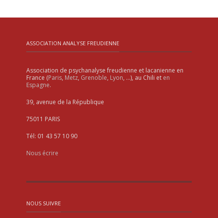
ASSOCIATION ANALYSE FREUDIENNE
Association de psychanalyse freudienne et lacanienne en
France (
Paris
,
Metz
,
Grenoble
,
Lyon
, …), au Chili et
en
Espagne
.
39, avenue de la République
75011 PARIS
Tél: 01 43 57 10 90
Nous écrire
NOUS SUIVRE