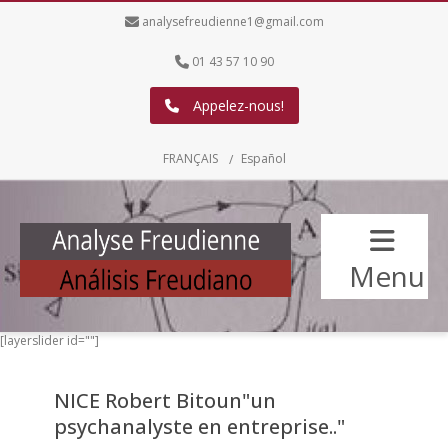
analysefreudienne1@gmail.com
01 43 57 10 90
Appelez-nous!
FRANÇAIS
Español
Menu
[layerslider id=""]
NICE Robert Bitoun"un
psychanalyste en entreprise.."