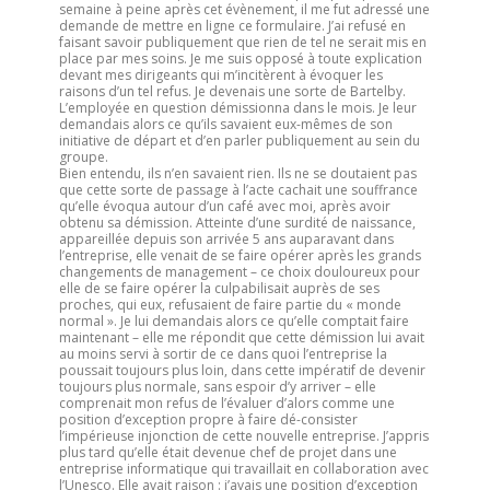
semaine à peine après cet évènement, il me fut adressé une
demande de mettre en ligne ce formulaire. J’ai refusé en
faisant savoir publiquement que rien de tel ne serait mis en
place par mes soins. Je me suis opposé à toute explication
devant mes dirigeants qui m’incitèrent à évoquer les
raisons d’un tel refus. Je devenais une sorte de Bartelby.
L’employée en question démissionna dans le mois. Je leur
demandais alors ce qu’ils savaient eux-mêmes de son
initiative de départ et d’en parler publiquement au sein du
groupe.
Bien entendu, ils n’en savaient rien. Ils ne se doutaient pas
que cette sorte de passage à l’acte cachait une souffrance
qu’elle évoqua autour d’un café avec moi, après avoir
obtenu sa démission. Atteinte d’une surdité de naissance,
appareillée depuis son arrivée 5 ans auparavant dans
l’entreprise, elle venait de se faire opérer après les grands
changements de management – ce choix douloureux pour
elle de se faire opérer la culpabilisait auprès de ses
proches, qui eux, refusaient de faire partie du « monde
normal ». Je lui demandais alors ce qu’elle comptait faire
maintenant – elle me répondit que cette démission lui avait
au moins servi à sortir de ce dans quoi l’entreprise la
poussait toujours plus loin, dans cette impératif de devenir
toujours plus normale, sans espoir d’y arriver – elle
comprenait mon refus de l’évaluer d’alors comme une
position d’exception propre à faire dé-consister
l’impérieuse injonction de cette nouvelle entreprise. J’appris
plus tard qu’elle était devenue chef de projet dans une
entreprise informatique qui travaillait en collaboration avec
l’Unesco. Elle avait raison : j’avais une position d’exception