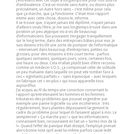
j’entretiens avec cet objet a longtemps été pour moi source
d’ambivalence. C’est un monde sans Autre, ou disons plus
précisément, un Autre hors sens – c’est même pour cela
que ça marche, que ça fonctionne. C’était mon rapport
intime avec cette chose, disons-le, informe.
Il se trouve que, n’ayant jamais été diplômé, n’ayant jamais
d’ailleurs voulu l’être, je me suis longtemps trouvé dans une
position un peu atypique vis-à-vis de beaucoup
d’informaticiens. Eux pouvaient s’engager tranquillement
sur le long terme, dans des entreprises bâties pour eux. Je
suis devenu très tôt une sorte de pompier de l’informatique
– intervenant dans beaucoup d’entreprises, petites ou
grosses, pour des missions à très court terme : parfois
quelques semaines, quelques jours, voire, certaines fois,
une heure ou deux. Cela m’allait plutôt bien d’être reconnu
comme un médecin S.O.S., ça compensait cette de solitude
un peu malsaine dans laquelle on peut vite tomber face à
ces « signifiants parfaits » – sans équivoque – avec lesquels
on fabrique cet « en-plus » qui nous appareille tous
aujourd’hui.
J’ai acquis au fil du temps une conviction concernant le
rapport qu’entretenaient les hommes et les femmes
tributaires des problèmes que pouvait engendrer par
exemple une panne logicielle ou une incohérence : très
régulièrement, leurs plaintes dépassaient largement le
cadre du problème pour lequel ils faisaient appel à moi. Le
sempiternel « Ça marche pas ! » que les informaticiens
connaissent bien, recouvraient en fait un « Sortez-moi de là
!». Quand l’effet de panique était dissipé, l’employé prenait
alors bonne note qu’il avait lui-même parfois causé ledit