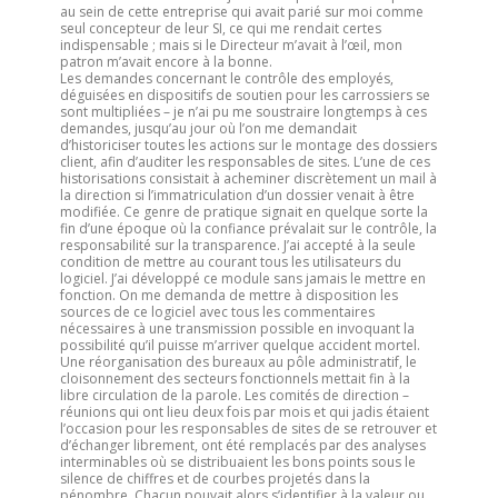
au sein de cette entreprise qui avait parié sur moi comme
seul concepteur de leur SI, ce qui me rendait certes
indispensable ; mais si le Directeur m’avait à l’œil, mon
patron m’avait encore à la bonne.
Les demandes concernant le contrôle des employés,
déguisées en dispositifs de soutien pour les carrossiers se
sont multipliées – je n’ai pu me soustraire longtemps à ces
demandes, jusqu’au jour où l’on me demandait
d’historiciser toutes les actions sur le montage des dossiers
client, afin d’auditer les responsables de sites. L’une de ces
historisations consistait à acheminer discrètement un mail à
la direction si l’immatriculation d’un dossier venait à être
modifiée. Ce genre de pratique signait en quelque sorte la
fin d’une époque où la confiance prévalait sur le contrôle, la
responsabilité sur la transparence. J’ai accepté à la seule
condition de mettre au courant tous les utilisateurs du
logiciel. J’ai développé ce module sans jamais le mettre en
fonction. On me demanda de mettre à disposition les
sources de ce logiciel avec tous les commentaires
nécessaires à une transmission possible en invoquant la
possibilité qu’il puisse m’arriver quelque accident mortel.
Une réorganisation des bureaux au pôle administratif, le
cloisonnement des secteurs fonctionnels mettait fin à la
libre circulation de la parole. Les comités de direction –
réunions qui ont lieu deux fois par mois et qui jadis étaient
l’occasion pour les responsables de sites de se retrouver et
d’échanger librement, ont été remplacés par des analyses
interminables où se distribuaient les bons points sous le
silence de chiffres et de courbes projetés dans la
pénombre. Chacun pouvait alors s’identifier à la valeur ou