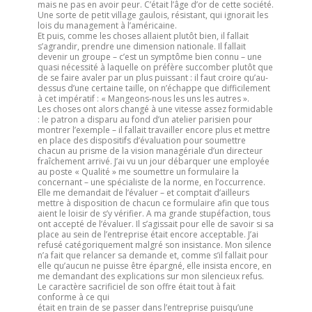
mais ne pas en avoir peur. C’était l’âge d’or de cette société.
Une sorte de petit village gaulois, résistant, qui ignorait les
lois du management à l’américaine.
Et puis, comme les choses allaient plutôt bien, il fallait
s’agrandir, prendre une dimension nationale. Il fallait
devenir un groupe – c’est un symptôme bien connu – une
quasi nécessité à laquelle on préfère succomber plutôt que
de se faire avaler par un plus puissant : il faut croire qu’au-
dessus d’une certaine taille, on n’échappe que difficilement
à cet impératif : « Mangeons-nous les uns les autres ».
Les choses ont alors changé à une vitesse assez formidable
: le patron a disparu au fond d’un atelier parisien pour
montrer l’exemple – il fallait travailler encore plus et mettre
en place des dispositifs d’évaluation pour soumettre
chacun au prisme de la vision managériale d’un directeur
fraîchement arrivé. J’ai vu un jour débarquer une employée
au poste « Qualité » me soumettre un formulaire la
concernant – une spécialiste de la norme, en l’occurrence.
Elle me demandait de l’évaluer – et comptait d’ailleurs
mettre à disposition de chacun ce formulaire afin que tous
aient le loisir de s’y vérifier. A ma grande stupéfaction, tous
ont accepté de l’évaluer. Il s’agissait pour elle de savoir si sa
place au sein de l’entreprise était encore acceptable. J’ai
refusé catégoriquement malgré son insistance. Mon silence
n’a fait que relancer sa demande et, comme s’il fallait pour
elle qu’aucun ne puisse être épargné, elle insista encore, en
me demandant des explications sur mon silencieux refus.
Le caractère sacrificiel de son offre était tout à fait
conforme à ce qui
était en train de se passer dans l’entreprise puisqu’une