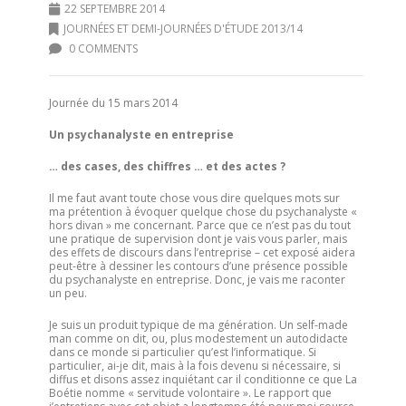
22 SEPTEMBRE 2014
JOURNÉES ET DEMI-JOURNÉES D'ÉTUDE 2013/14
0 COMMENTS
Journée du 15 mars 2014
Un psychanalyste en entreprise
… des cases, des chiffres … et des actes ?
Il me faut avant toute chose vous dire quelques mots sur
ma prétention à évoquer quelque chose du psychanalyste «
hors divan » me concernant. Parce que ce n’est pas du tout
une pratique de supervision dont je vais vous parler, mais
des effets de discours dans l’entreprise – cet exposé aidera
peut-être à dessiner les contours d’une présence possible
du psychanalyste en entreprise. Donc, je vais me raconter
un peu.
Je suis un produit typique de ma génération. Un self-made
man comme on dit, ou, plus modestement un autodidacte
dans ce monde si particulier qu’est l’informatique. Si
particulier, ai-je dit, mais à la fois devenu si nécessaire, si
diffus et disons assez inquiétant car il conditionne ce que La
Boétie nomme « servitude volontaire ». Le rapport que