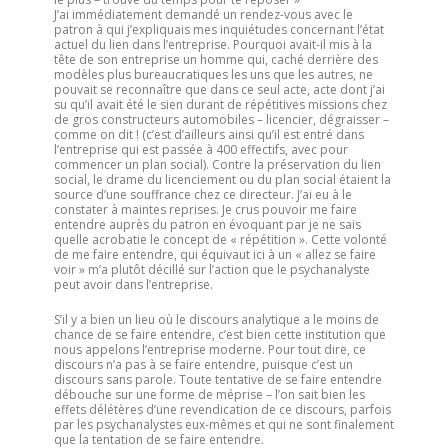
J’ai immédiatement demandé un rendez-vous avec le
patron à qui j’expliquais mes inquiétudes concernant l’état
actuel du lien dans l’entreprise. Pourquoi avait-il mis à la
tête de son entreprise un homme qui, caché derrière des
modèles plus bureaucratiques les uns que les autres, ne
pouvait se reconnaître que dans ce seul acte, acte dont j’ai
su qu’il avait été le sien durant de répétitives missions chez
de gros constructeurs automobiles – licencier, dégraisser –
comme on dit ! (c’est d’ailleurs ainsi qu’il est entré dans
l’entreprise qui est passée à 400 effectifs, avec pour
commencer un plan social). Contre la préservation du lien
social, le drame du licenciement ou du plan social étaient la
source d’une souffrance chez ce directeur. J’ai eu à le
constater à maintes reprises. Je crus pouvoir me faire
entendre auprès du patron en évoquant par je ne sais
quelle acrobatie le concept de « répétition ». Cette volonté
de me faire entendre, qui équivaut ici à un « allez se faire
voir » m’a plutôt décillé sur l’action que le psychanalyste
peut avoir dans l’entreprise.
S’il y a bien un lieu où le discours analytique a le moins de
chance de se faire entendre, c’est bien cette institution que
nous appelons l’entreprise moderne. Pour tout dire, ce
discours n’a pas à se faire entendre, puisque c’est un
discours sans parole. Toute tentative de se faire entendre
débouche sur une forme de méprise – l’on sait bien les
effets délétères d’une revendication de ce discours, parfois
par les psychanalystes eux-mêmes et qui ne sont finalement
que la tentation de se faire entendre.