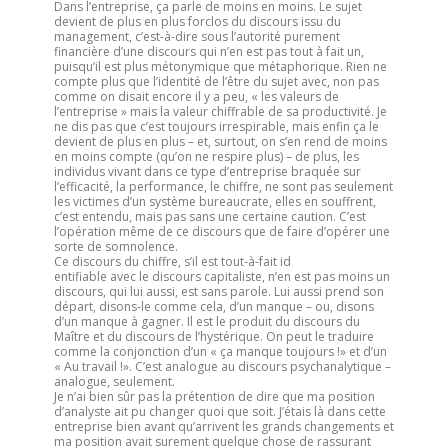
Dans l’entreprise, ça parle de moins en moins. Le sujet
devient de plus en plus forclos du discours issu du
management, c’est-à-dire sous l’autorité purement
financière d’une discours qui n’en est pas tout à fait un,
puisqu’il est plus métonymique que métaphorique. Rien ne
compte plus que l’identité de l’être du sujet avec, non pas
comme on disait encore il y a peu, « les valeurs de
l’entreprise » mais la valeur chiffrable de sa productivité. Je
ne dis pas que c’est toujours irrespirable, mais enfin ça le
devient de plus en plus – et, surtout, on s’en rend de moins
en moins compte (qu’on ne respire plus) – de plus, les
individus vivant dans ce type d’entreprise braquée sur
l’efficacité, la performance, le chiffre, ne sont pas seulement
les victimes d’un système bureaucrate, elles en souffrent,
c’est entendu, mais pas sans une certaine caution. C’est
l’opération même de ce discours que de faire d’opérer une
sorte de somnolence.
Ce discours du chiffre, s’il est tout-à-fait id
entifiable avec le discours capitaliste, n’en est pas moins un
discours, qui lui aussi, est sans parole. Lui aussi prend son
départ, disons-le comme cela, d’un manque – ou, disons
d’un manque à gagner. Il est le produit du discours du
Maître et du discours de l’hystérique. On peut le traduire
comme la conjonction d’un « ça manque toujours !» et d’un
« Au travail !». C’est analogue au discours psychanalytique –
analogue, seulement.
Je n’ai bien sûr pas la prétention de dire que ma position
d’analyste ait pu changer quoi que soit. J’étais là dans cette
entreprise bien avant qu’arrivent les grands changements et
ma position avait surement quelque chose de rassurant