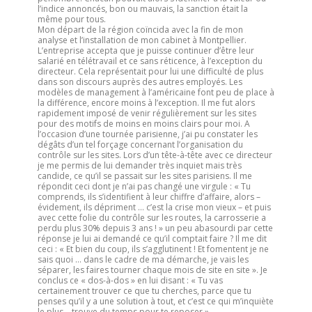
l’indice annoncés, bon ou mauvais, la sanction était la
même pour tous.
Mon départ de la région coïncida avec la fin de mon
analyse et l’installation de mon cabinet à Montpellier.
L’entreprise accepta que je puisse continuer d’être leur
salarié en télétravail et ce sans réticence, à l’exception du
directeur. Cela représentait pour lui une difficulté de plus
dans son discours auprès des autres employés. Les
modèles de management à l’américaine font peu de place à
la différence, encore moins à l’exception. Il me fut alors
rapidement imposé de venir régulièrement sur les sites
pour des motifs de moins en moins clairs pour moi. A
l’occasion d’une tournée parisienne, j’ai pu constater les
dégâts d’un tel forçage concernant l’organisation du
contrôle sur les sites. Lors d’un tête-à-tête avec ce directeur
je me permis de lui demander très inquiet mais très
candide, ce qu’il se passait sur les sites parisiens. Il me
répondit ceci dont je n’ai pas changé une virgule : « Tu
comprends, ils s’identifient à leur chiffre d’affaire, alors –
évidement, ils dépriment … c’est la crise mon vieux – et puis
avec cette folie du contrôle sur les routes, la carrosserie a
perdu plus 30% depuis 3 ans ! » un peu abasourdi par cette
réponse je lui ai demandé ce qu’il comptait faire ? Il me dit
ceci : « Et bien du coup, ils s’agglutinent ! Et fomentent je ne
sais quoi … dans le cadre de ma démarche, je vais les
séparer, les faires tourner chaque mois de site en site ». Je
conclus ce « dos-à-dos » en lui disant : « Tu vas
certainement trouver ce que tu cherches, parce que tu
penses qu’il y a une solution à tout, et c’est ce qui m’inquiète
le plus – trouve du temps pour te reposer »