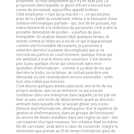
problème, ou tout simplement qu’il n’y en avait pas. La
proportion dans laquelle ce genre d’écart a lieu est bien
connu du personnel, aujourd’hui appelé hotliner.
Côté employeur « Faut qu’ça marche ! » ; ce qui est plus
près de la réalité du rendement, même si le fantasme d’une
solution informatique parfaite – qui, soit dit en passant, est
indirectement lié à la réduction du personnel, c’est-à-dire la
possible diminution de postes – a parfois de quoi
m’inquiéter. En analyse depuis déjà quelques temps, et
investi comme je l’étais vis-à-vis de ce qui m’apparaissait
comme une formidable découverte, je parvenais à
entendre derrière la plainte des employés que je ne
rencontrais parfois un court moment, quelque chose qui
me semblait à tout le moins une ouverture. C’est devenu
peu à peu quelque chose qui s’inscrivait dans mon
quotidien d’informaticien – comme si ça allait de soi que
derrière le bobo, ou la bévue, se cachait peut-être une
demande ou une revendication encore inarticulée – enfin
tout cela n’allait pas très loin.
C’est disons quelques années plus tard, vers la fin de ma
propre analyse, que j’ai pu entrevoir ce qui pouvait
constituer dans une entreprise dans laquelle j’ai fini par me
fixer un peu, une sorte de déplacement quant au discours
ambiant dans laquelle elle se laissait glisser peu à peu.
J’étais le seul informaticien, développeur d’un SI (système de
gestion et d’informations), dans un groupe dit fonctionnel
au service de filiales installées dans une région du sud – des
carrosseries d’un type nouveau. Son créateur était lui-même
fils de carrossier, avait alors à cœur de conserver, malgré la
dimension que prenait au fil du temps l’entreprise (plus de