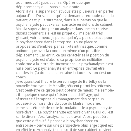
pour mes collègues et amis. Opérer quelque
déplacements, oui – sans aucun doute.
Alors, il y a la supervision et vous êtes plusieurs à en parler
aujourd’hui. Du seul fait qu’une demande redouble celle du
patient, c’est, plus sûrement, dans la supervision que le
psychanalyste peut exercer son acte en dehors du cabinet.
Mais la supervision par un analyste dans une entreprise
disons commerciale, est un projet qui me paraît très
glissant, voir fumeux. Je pense qu’il n’y a pas de place pour
le psychanalyste dans l’entreprise. Toute place se
proposerait d’emblée, par sa fixité intrinsèque, comme
antinomique avec la condition même d’un possible
déplacement. Car enfin, ce qui caractérise la position du
psychanalyste est d’abord sa propriété de nullibilité
conforme à la lettre de l’inconscient. Le psychanalyste n’est
nulle part. Le psychanalyste en entreprise devrait être
clandestin. Ça donne une certaine latitude – sinon c’est un
coach.
J’évoquais tout l’heure le personnage de Bartelby de la
nouvelle éponyme de Melville, réticent parmi les réticents.
C’est peut-être ce qu’on peut obtenir de mieux, me semble-
t-il – quelque chose qui résisterait au chiffrage, qui
résisterait à l’emprise du management des corps : un
pousse-à-comprendre du côté du Maître moderne.
Je me suis étonné de cette formulation : le « psychanalyste
hors-divan ». Le psychanalyste est hors divan ! Celui qui est
sur le divan : c’est l’analysant… au travail. Alors peut-être
que cette difficulté à penser « le psychanalyste en
entreprise » ouvre sur une perspective plus large : quel est
en effet le psychanalyste qui, sorti de son cabinet, devient