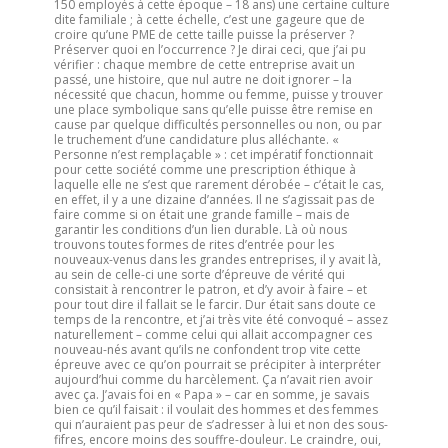
150 employés à cette époque – 18 ans) une certaine culture
dite familiale ; à cette échelle, c’est une gageure que de
croire qu’une PME de cette taille puisse la préserver ?
Préserver quoi en l’occurrence ? Je dirai ceci, que j’ai pu
vérifier : chaque membre de cette entreprise avait un
passé, une histoire, que nul autre ne doit ignorer – la
nécessité que chacun, homme ou femme, puisse y trouver
une place symbolique sans qu’elle puisse être remise en
cause par quelque difficultés personnelles ou non, ou par
le truchement d’une candidature plus alléchante. «
Personne n’est remplaçable » : cet impératif fonctionnait
pour cette société comme une prescription éthique à
laquelle elle ne s’est que rarement dérobée – c’était le cas,
en effet, il y a une dizaine d’années. Il ne s’agissait pas de
faire comme si on était une grande famille – mais de
garantir les conditions d’un lien durable. Là où nous
trouvons toutes formes de rites d’entrée pour les
nouveaux-venus dans les grandes entreprises, il y avait là,
au sein de celle-ci une sorte d’épreuve de vérité qui
consistait à rencontrer le patron, et d’y avoir à faire – et
pour tout dire il fallait se le farcir. Dur était sans doute ce
temps de la rencontre, et j’ai très vite été convoqué – assez
naturellement – comme celui qui allait accompagner ces
nouveau-nés avant qu’ils ne confondent trop vite cette
épreuve avec ce qu’on pourrait se précipiter à interpréter
aujourd’hui comme du harcèlement. Ça n’avait rien avoir
avec ça. J’avais foi en « Papa » – car en somme, je savais
bien ce qu’il faisait : il voulait des hommes et des femmes
qui n’auraient pas peur de s’adresser à lui et non des sous-
fifres, encore moins des souffre-douleur. Le craindre, oui,