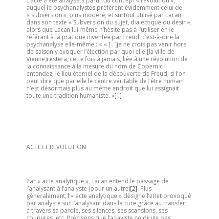
L’acte a été analysé à partir du concept « révolution »,
auquel le psychanalystes préfèrent évidemment celui de
« subversion », plus modéré, et surtout utilisé par Lacan
dans son texte « Subversion du sujet, dialectique du désir »,
alors que Lacan lui-même n’hésite pas à l’utiliser en le
référant à la pratique inventée par Freud, c’est-à-dire la
psychanalyse elle-même : « « […]je ne crois pas venir hors
de saison y évoquer l’élection par quoi elle [la ville de
Vienne]restera, cette fois à jamais, liée à une révolution de
la connaissance à la mesure du nom de Copernic :
entendez, le lieu éternel de la découverte de Freud, si l’on
peut dire que par elle le centre véritable de l’être humain
n’est désormais plus au même endroit que lui assignait
toute une tradition humaniste. »
[1]
ACTE ET REVOLUTION
Par « acte analytique », Lacan entend le passage de
l’analysant à l’analyste (pour un autre)
[2]
. Plus
généralement, l’« acte analytique » désigne l’effet provoqué
par analyste sur l’analysant dans la cure grâce au transfert,
à travers sa parole, ses silences, ses scansions, ses
coupures, etc. Précisons que l’analyste ne dirige pas