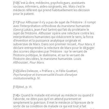
[10]
C’est-à-dire, médecins, psychologues, assistants
sociaux, infirmiers, aides-soignants, etc. Mais c’est le
médecin référent qui prend habituellement les décision
pour le patient.
[11]
Pour Althusser il n’y a pas de sujet de l’Histoire : il rompt
avec l’interprétation orthodoxe du marxisme humaniste
(Georg Lukács, Jean-Paul Sartre) qui fait du prolétaire le
sujet de l’Histoire. Althusser opère une relecture contre les
interprétations humanistes qui édulcorent le sens, la force
d’invention et la puissance analytique originale et
subversive de Marx. Dans son premier recueil,
Pour Marx
, il
déclare entreprendre la relecture de Marx pour le dégager
des scories déposées par l’Histoire : sur le versant de
l’histoire politique, le stalinisme, et sur le versant de
l’histoire des idées, le marxisme humaniste. Louis
Althousser,
Pour Marx
.
[12]
Gilles Deleuze, « Préface », in Félix Guattari,
Psychanalyse et transversalité.
Essais d’analyse
institutionnelle
,p. IV.
[13]
Ibid.
, p. VI.
[14]
« Quand le malade est envoyé au médecin ou quand il
l’aborde, ne dites pas qu’il en attend purement et
simplement la guérison. Il met le médecin à l’épreuve de le
sortir de sa condition de malade ce qui est tout à fait