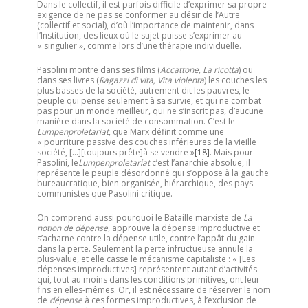
Dans le collectif, il est parfois difficile d’exprimer sa propre
exigence de ne pas se conformer au désir de l’Autre
(collectif et social), d’où l’importance de maintenir, dans
l’Institution, des lieux où le sujet puisse s’exprimer au
« singulier », comme lors d’une thérapie individuelle.
Pasolini montre dans ses films (
Accattone, La ricotta
) ou
dans ses livres (
Ragazzi di vita, Vita violenta
) les couches les
plus basses de la société, autrement dit les pauvres, le
peuple qui pense seulement à sa survie, et qui ne combat
pas pour un monde meilleur, qui ne s’inscrit pas, d’aucune
manière dans la société de consommation. C’est le
Lumpenproletariat
, que Marx définit comme une
« pourriture passive des couches inférieures de la vieille
société, […][toujours prête]à se vendre »
[18]
. Mais pour
Pasolini, le
Lumpenproletariat
c’est l’anarchie absolue, il
représente le peuple désordonné qui s’oppose à la gauche
bureaucratique, bien organisée, hiérarchique, des pays
communistes que Pasolini critique.
On comprend aussi pourquoi le Bataille marxiste de
La
notion de dépense
, approuve la dépense improductive et
s’acharne contre la dépense utile, contre l’appât du gain
dans la perte. Seulement la perte infructueuse annule la
plus-value, et elle casse le mécanisme capitaliste : « [Les
dépenses improductives] représentent autant d’activités
qui, tout au moins dans les conditions primitives, ont leur
fins en elles-mêmes. Or, il est nécessaire de réserver le nom
de
dépense
à ces formes improductives, à l’exclusion de