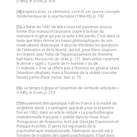
(1960), in
Ecrits,
p. 816.
[4]
Jacques Lacan,
Le séminaire, Livre XI, Les quatre concepts
fondamentaux de la psychanalyse
(1964-65), p. 192.
[5]
La thèse du 1841 de Marx nous est parvenue sous la
forme d’un manuscrit lacunaire, copié à la main du
manuscrit original qui par la suite a été perdu. C’est dans ce
texte que Marx donne les bases philosophiques de son
matérialisme dialectique. Il aborde d’emblée les questions
de l’aliénation et de la liberté, qui est, pour Marx, toujours
en relation avec l’idée de l’épanouissement de l’homme.
Karl Marx,
Manuscrits de 1844,
p. 151. Marx utilise rarement
le terme « sujet », il parle de l’« homme » ou de
l’« individu ». Il ne se réfère pas à l’homme en général (dans
l’intention idéaliste), mais à l’homme de la réalité concrète,
faisant partie d’une classe.
Ibid
., p. 79.
[6]
« Le temps logique et l’assertion de certitude anticipée »
(1945), in
Ecrits
, p. 213.
[7]
Mouvement thérapeutique naît en France à la moitié du
vingtième siècle. Le syntagme apparaît pour la première
fois en 1952, dans un article intitulé « La psychothérapie
institutionnelle française », publié dans la revue
Anais
Portugueses de Psiquiatrie
, écrit par Georges Daumezon et
Philippe Koechlin. D’après les exposants de la
psychothérapie institutionnelle, l’aliénation sociale est à
l’origine de troubles des sujets psychotiques. Il faut donc