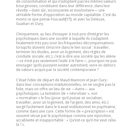
de consommation et qui n’adoptent pas les mêmes valeurs
bourgeoises, constituent dans leur différence, dans leur
révolte —bien sûr, inconsciente et involontaire— une
véritable forme d’opposition au monde capitaliste. C’est du
moins ce que pense Foucault
[17]
, et avec lui Deleuze,
Guattari et Oury.
Cliniquement, au lieu d’essayer à tout prix d’intégrer les
psychotiques dans une société à laquelle ils s’adaptent
finalement très peu (voir les fréquentes décompensations
lorsqu’ils doivent s’inscrire dans le lien social : travailler,
terminer les études, avoir un logement, des règles de
conduite sociale, etc.), c’est-à-dire une société qui les aliène
—ce n’est pas seulement l’asile à le faire—, pourquoi ne pas
envisager qu’ils puissent exister autrement, vivre en dehors
de valeurs acquis par la société contemporaine ?
C’était l’idée de départ de Maud Mannoni et Jean Oury :
dans leur conceptions institutionnelles, on ne soigne pas la
folie, mais on offre un lieu de vie —Autre— aux
psychotiques. La tentation de « névrotiser », voir
« normaliser » le fou (pour qu’il puisse se socialiser,
travailler, avoir un logement, de l’argent, des amis, etc.)
surgit facilement dans le travail institutionnel en psychiatrie,
comme dans une cure. Cette forme de « prescription » est
souvent vécue par le psychotique comme une injonction,
accablante et insupportable : « Qu’est-ce qu’il me veut celui-
là ? ».