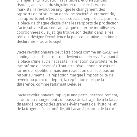
changements radicaux, irréversibles, et bien sûr des
risques, au niveau du singulier et du collectif. Au sens
marxiste, la révolution implique le changement des
rapports de production dans une société. Autrement dit,
les rapports entre les classes sociales, séparées à partir de
la place de chaque classe dans les rapports de production.
L’acte subversif au sens analytique du terme mobilise les
coordonnées du sujet, qui trouve son destin dans le réel,
réel qui désigne l’expérience la plus constitutive —intime et
déchirante— pour le sujet.
L’acte révolutionnaire peut être conçu comme un
clinamen
:
contingence —hasard— qui devient une nécessité venant à
la place d’une autre nécessité (l’aliénation du prolétaire, le
symptôme du névrosé). Tout acte révolutionnaire est une
forme de répétition, mais une répétition qui n’est pas un
retour au même : la répétition marque l’impossibilité de
revenir au point de départ, la répétition marque la
différence, comme l’affirmait Deleuze.
L’acte révolutionnaire implique une perte, nécessairement,
et donc un changement : on passe de la tragédie à la farce,
dit Marx à propos des grands événements de l’histoire, et
de la tragédie à la comédie, dit Lacan à propos de la cure.