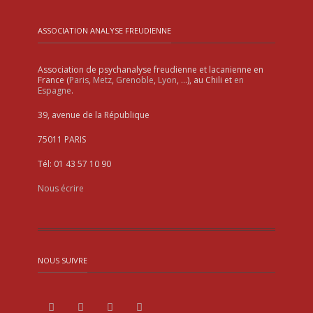
ASSOCIATION ANALYSE FREUDIENNE
Association de psychanalyse freudienne et lacanienne en
France (
Paris
,
Metz
,
Grenoble
,
Lyon
, …), au Chili et
en
Espagne
.
39, avenue de la République
75011 PARIS
Tél: 01 43 57 10 90
Nous écrire
NOUS SUIVRE