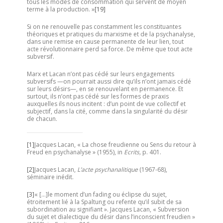
tous les modes de consommation qui servent de moyen
terme à la production. »
[19]
Si on ne renouvelle pas constamment les constituantes
théoriques et pratiques du marxisme et de la psychanalyse,
dans une remise en cause permanente de leur lien, tout
acte révolutionnaire perd sa force. De même que tout acte
subversif.
Marx et Lacan n’ont pas cédé sur leurs engagements
subversifs —on pourrait aussi dire qu’ils n’ont jamais cédé
sur leurs désirs—, en se renouvelant en permanence. Et
surtout, ils n’ont pas cédé sur les formes de praxis
auxquelles ils nous incitent : d’un point de vue collectif et
subjectif, dans la cité, comme dans la singularité du désir
de chacun.
[1]
Jacques Lacan, « La chose freudienne ou Sens du retour à
Freud en psychanalyse » (1955), in
Ecrits,
p. 401.
[2]
Jacques Lacan,
L’acte psychanalitique
(1967-68),
séminaire inédit.
[3]
« […]le moment d’un fading ou éclipse du sujet,
étroitement lié à la Spaltung ou refente qu’il subit de sa
subordination au signifiant ». Jacques Lacan, « Subversion
du sujet et dialectique du désir dans l’inconscient freudien »