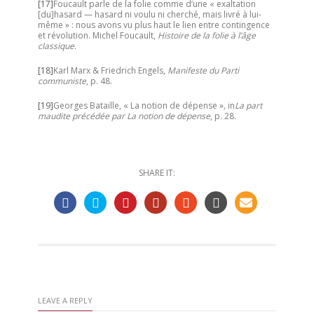
[17]
Foucault parle de la folie comme d’une « exaltation
[du]hasard — hasard ni voulu ni cherché, mais livré à lui-
même » : nous avons vu plus haut le lien entre contingence
et révolution. Michel Foucault,
Histoire de la folie à l’âge
classique
.
[18]
Karl Marx & Friedrich Engels,
Manifeste du Parti
communiste
, p. 48.
[19]
Georges Bataille, « La notion de dépense »
,
in
La part
maudite précédée par La notion de dépense
, p. 28.
SHARE IT:
LEAVE A REPLY