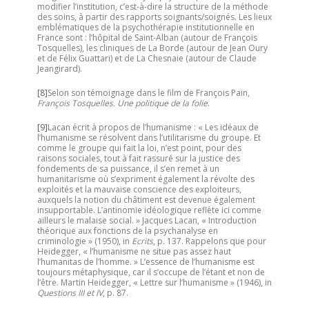
modifier l’institution, c’est-à-dire la structure de la méthode
des soins, à partir des rapports soignants/soignés. Les lieux
emblématiques de la psychothérapie institutionnelle en
France sont : l’hôpital de Saint-Alban (autour de François
Tosquelles), les cliniques de La Borde (autour de Jean Oury
et de Félix Guattari) et de La Chesnaie (autour de Claude
Jeangirard).
[8]
Selon son témoignage dans le film de François Pain,
François Tosquelles. Une politique de la folie
.
[9]
Lacan écrit à propos de l’humanisme : « Les idéaux de
l’humanisme se résolvent dans l’utilitarisme du groupe. Et
comme le groupe qui fait la loi, n’est point, pour des
raisons sociales, tout à fait rassuré sur la justice des
fondements de sa puissance, il s’en remet à un
humanitarisme où s’expriment également la révolte des
exploités et la mauvaise conscience des exploiteurs,
auxquels la notion du châtiment est devenue également
insupportable. L’antinomie idéologique reflète ici comme
ailleurs le malaise social. » Jacques Lacan, « Introduction
théorique aux fonctions de la psychanalyse en
criminologie » (1950), in
Ecrits
, p. 137. Rappelons que pour
Heidegger, « l’humanisme ne situe pas assez haut
l’humanitas de l’homme. » L’essence de l’humanisme est
toujours métaphysique, car il s’occupe de l’étant et non de
l’être. Martin Heidegger, « Lettre sur l’humanisme » (1946), in
Questions III et IV
, p. 87.