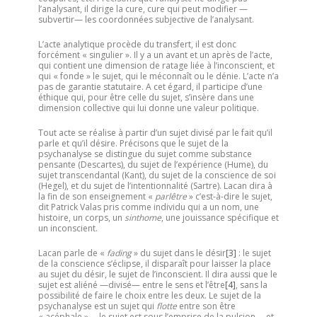
l’analysant, il dirige la cure, cure qui peut modifier —
subvertir— les coordonnées subjective de l’analysant.
L’acte analytique procède du transfert, il est donc
forcément « singulier ». Il y a un avant et un après de l’acte,
qui contient une dimension de ratage liée à l’inconscient, et
qui « fonde » le sujet, qui le méconnaît ou le dénie. L’acte n’a
pas de garantie statutaire. A cet égard, il participe d’une
éthique qui, pour être celle du sujet, s’insère dans une
dimension collective qui lui donne une valeur politique.
Tout acte se réalise à partir d’un sujet divisé par le fait qu’il
parle et qu’il désire. Précisons que le sujet de la
psychanalyse se distingue du sujet comme substance
pensante (Descartes), du sujet de l’expérience (Hume), du
sujet transcendantal (Kant), du sujet de la conscience de soi
(Hegel), et du sujet de l’intentionnalité (Sartre). Lacan dira à
la fin de son enseignement «
parlêtre
» c’est-à-dire le sujet,
dit Patrick Valas pris comme individu qui a un nom, une
histoire, un corps, un
sinthome
, une jouissance spécifique et
un inconscient.
Lacan parle de «
fading
» du sujet dans le désir
[3]
: le sujet
de la conscience s’éclipse, il disparaît pour laisser la place
au sujet du désir, le sujet de l’inconscient. Il dira aussi que le
sujet est aliéné —divisé— entre le sens et l’être
[4]
, sans la
possibilité de faire le choix entre les deux. Le sujet de la
psychanalyse est un sujet qui
flotte
entre son être
« acéphale » —le sujet est sous l’emprise de la pulsion— et