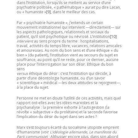
dans l’Institution, lorsqu’ils se mettent au service d’une
psychiatrie politisée, « pathématique » aurait pu dire Lacan,
ou « humaniste »
[9]
, dans le meilleur des cas.
Par « psychiatrie humaniste », j’entends un certain
mouvement institutionnel qui intervient —directement— sur
les aspects pathologiques, relationnels et sociaux du
patient, qu’il soit psychotique ou névrosé. L’institution
[10]
intervient
au sens propre du terme : hospitalisations,
travail, activités du temps libre, vacances, relations amicales
et amoureuses. Au nom du bon sens et d’une éthique « du
bien » (du patient), l’institution vient au secours du sujet en
souffrance, au point qu’il ne reste, pour ce dernier, aucune
place pour l’interrogation sur son désir. Ethique du bon
sens
versus
éthique du désir : c’est l’institution qui décide, à
partir d’une déontologie humaniste, ou d’un savoir
« scientifique » médical —les deux attitudes se rejoignent—,
à la place du sujet.
Personne ne met en doute l’utilité de ces activités, mais quel
rapport ont-elles avec les idées marxistes et la
psychanalyse : la première exhorte à l’autogestion (la
révolte « subjective » du prolétaire) et la seconde favorise
l’implication du désir du sujet dans ses actes ?
Marx s’est toujours écarté du socialisme utopiste empreint
d’humanisme (voir
L’idéologie allemande, Le manifeste du
Parti communiste
) ; Althusser encore plus, dans son abord