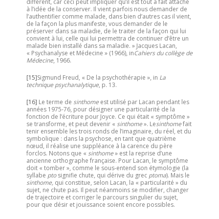
différent, car ceci peut impliquer qu’il est tout a fait attaché
à l’idée de la conserver. Il vient parfois nous demander de
l’authentifier comme malade, dans bien d’autres cas il vient,
de la façon la plus manifeste, vous demander de le
préserver dans sa maladie, de le traiter de la façon qui lui
convient à lui, celle qui lui permettra de continuer d’être un
malade bien installé dans sa maladie. » Jacques Lacan,
« Psychanalyse et Médecine » (1966), in
Cahiers du collège de
Médecine
, 1966.
[15]
Sigmund Freud, « De la psychothérapie », in
La
technique psychanalytique
, p. 13.
[16]
Le terme de
sinthome
est utilisé par Lacan pendant les
années 1975-76, pour désigner une particularité de la
fonction de l’écriture pour Joyce. Ce qui était « symptôme »
se transforme, et peut devenir «
sinthome
». Le
sinthome
fait
tenir ensemble les trois ronds de l’imaginaire, du réel, et du
symbolique : dans la psychose, en tant que quatrième
nœud, il réalise une suppléance à la carence du père
forclos. Notons que «
sinthome
» est la reprise d’une
ancienne orthographe française. Pour Lacan, le symptôme
doit « tomber », comme le sous-entend son étymologie (la
syllabe
pto
signifie chute, qui dérive du grec
ptoma
). Mais le
sinthome,
qui constitue, selon Lacan, la « particularité » du
sujet, ne chute pas. Il peut néanmoins se modifier, changer
de trajectoire et corriger le parcours singulier du sujet,
pour que désir et jouissance soient encore possibles.