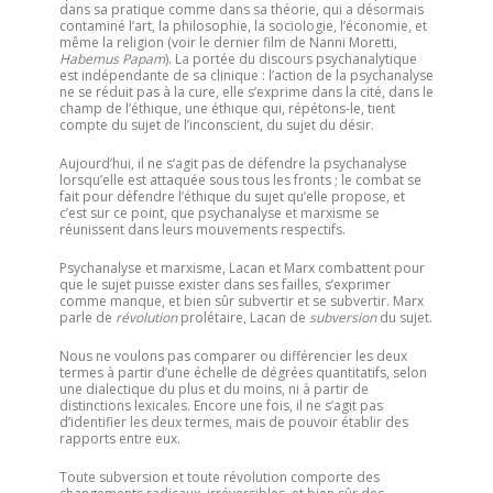
dans sa pratique comme dans sa théorie, qui a désormais
contaminé l’art, la philosophie, la sociologie, l’économie, et
même la religion (voir le dernier film de Nanni Moretti,
Habemus Papam
). La portée du discours psychanalytique
est indépendante de sa clinique : l’action de la psychanalyse
ne se réduit pas à la cure, elle s’exprime dans la cité, dans le
champ de l’éthique, une éthique qui, répétons-le, tient
compte du sujet de l’inconscient, du sujet du désir.
Aujourd’hui, il ne s’agit pas de défendre la psychanalyse
lorsqu’elle est attaquée sous tous les fronts ; le combat se
fait pour défendre l’éthique du sujet qu’elle propose, et
c’est sur ce point, que psychanalyse et marxisme se
réunissent dans leurs mouvements respectifs.
Psychanalyse et marxisme, Lacan et Marx combattent pour
que le sujet puisse exister dans ses failles, s’exprimer
comme manque, et bien sûr subvertir et se subvertir. Marx
parle de
révolution
prolétaire, Lacan de
subversion
du sujet.
Nous ne voulons pas comparer ou différencier les deux
termes à partir d’une échelle de dégrées quantitatifs, selon
une dialectique du plus et du moins, ni à partir de
distinctions lexicales. Encore une fois, il ne s’agit pas
d’identifier les deux termes, mais de pouvoir établir des
rapports entre eux.
Toute subversion et toute révolution comporte des