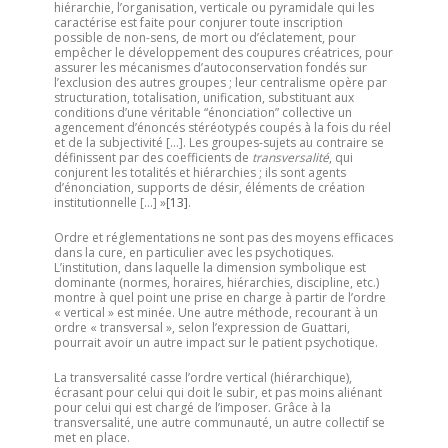
hiérarchie, l’organisation, verticale ou pyramidale qui les
caractérise est faite pour conjurer toute inscription
possible de non-sens, de mort ou d’éclatement, pour
empêcher le développement des coupures créatrices, pour
assurer les mécanismes d’autoconservation fondés sur
l’exclusion des autres groupes ; leur centralisme opère par
structuration, totalisation, unification, substituant aux
conditions d’une véritable “énonciation” collective un
agencement d’énoncés stéréotypés coupés à la fois du réel
et de la subjectivité […]. Les groupes-sujets au contraire se
définissent par des coefficients de
transversalité
, qui
conjurent les totalités et hiérarchies ; ils sont agents
d’énonciation, supports de désir, éléments de création
institutionnelle […] »
[13]
.
Ordre et réglementations ne sont pas des moyens efficaces
dans la cure, en particulier avec les psychotiques.
L’institution, dans laquelle la dimension symbolique est
dominante (normes, horaires, hiérarchies, discipline, etc.)
montre à quel point une prise en charge à partir de l’ordre
« vertical » est minée. Une autre méthode, recourant à un
ordre « transversal », selon l’expression de Guattari,
pourrait avoir un autre impact sur le patient psychotique.
La transversalité casse l’ordre vertical (hiérarchique),
écrasant pour celui qui doit le subir, et pas moins aliénant
pour celui qui est chargé de l’imposer. Grâce à la
transversalité, une autre communauté, un autre collectif se
met en place.