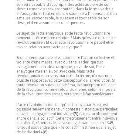
son être capable d’accomplir des actes au
nom
de son
désir. Le mot « sujet » est contenu dans la forme verbale
« s’assujettir » : tout en étant « soumis » à l’inconscient il en
est aussi responsable, le sujet est responsable de son
désir, et il en assume les conséquences.
Le sujet de l’acte analytique et de l’acte révolutionnaire
peuvent-ils être mis en relation ? Mais qu’est-ce qu’un acte
révolutionnaire ? Et quel acte révolutionnaire peut-il être
mis en relation avec l’acte analytique ?
Si on entend par acte révolutionnaire l’action collective et
violente d’une masse, avec ou sans leader, qui suit
aveuglément son idéal utopique, ça va de soi, l’acte
analytique n’a rien à voir avec cela. Mais l’acte
révolutionnaire, au sens marxiste du terme, n’a pas non
plus de rapport avec cette conception de la révolution. Si
toute révolution suivait ce schéma, la conception de Lacan
de la révolution comme retour au même, selon le modèle
de la révolution des astres, serait tout à fait satisfaisante.
L’acte révolutionnaire, tel qu’il est conçu par Marx, est
possible seulement dans un conteste historique particulier,
et avec un engagement individuel
[5]
qui est profondément
ancré dans le collectif. Cet entrecroisement entre individuel
et collectif, répétons-le, sera souligné par Lacan en 1945,
lorsqu’il soutiendra que « le collectif n’est rien que le sujet
de l’individuel »
[6]
.