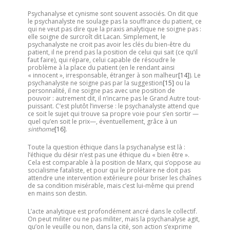
Psychanalyse et cynisme sont souvent associés. On dit que
le psychanalyste ne soulage pas la souffrance du patient, ce
qui ne veut pas dire que la praxis analytique ne soigne pas :
elle soigne de surcroît dit Lacan. Simplement, le
psychanalyste ne croit pas avoir les clés du bien-être du
patient, il ne prend pas la position de celui qui sait (ce qu’il
faut faire), qui répare, celui capable de résoudre le
problème à la place du patient (en le rendant ainsi
« innocent », irresponsable, étranger à son malheur
[14]
). Le
psychanalyste ne soigne pas par la suggestion
[15]
ou la
personnalité, il ne soigne pas avec une position de
pouvoir : autrement dit, il n’incarne pas le Grand Autre tout-
puissant. C’est plutôt l’inverse : le psychanalyste attend que
ce soit le sujet qui trouve sa propre voie pour s’en sortir —
quel qu’en soit le prix—, éventuellement, grâce à un
sinthome
[16]
.
Toute la question éthique dans la psychanalyse est là :
l’éthique du désir n’est pas une éthique du « bien être ».
Cela est comparable à la position de Marx, qui s’oppose au
socialisme fataliste, et pour qui le prolétaire ne doit pas
attendre une intervention extérieure pour briser les chaînes
de sa condition misérable, mais c’est lui-même qui prend
en mains son destin.
L’acte analytique est profondément ancré dans le collectif.
On peut militer ou ne pas militer, mais la psychanalyse agit,
qu’on le veuille ou non, dans la cité, son action s’exprime