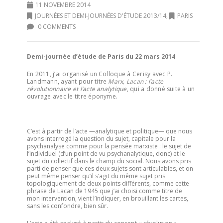
11 NOVEMBRE 2014
JOURNÉES ET DEMI-JOURNÉES D'ÉTUDE 2013/14
,
PARIS
0 COMMENTS
Demi-journée d’étude de Paris du 22 mars 2014
En 2011, j’ai organisé un Colloque à Cerisy avec P.
Landmann, ayant pour titre
Marx, Lacan : l’acte
révolutionnaire et l’acte analytique
, qui a donné suite à un
ouvrage avec le titre éponyme.
C’est à partir de l’acte —analytique et politique— que nous
avons interrogé la question du sujet, capitale pour la
psychanalyse comme pour la pensée marxiste : le sujet de
l’individuel (d’un point de vu psychanalytique, donc) et le
sujet du collectif dans le champ du social. Nous avons pris
parti de penser que ces deux sujets sont articulables, et on
peut même penser qu’il s’agit du même sujet pris
topologiquement de deux points différents, comme cette
phrase de Lacan de 1945 que j’ai choisi comme titre de
mon intervention, vient l’indiquer, en brouillant les cartes,
sans les confondre, bien sûr.