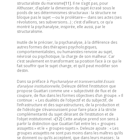
structuraliste du marxisme
[11]
. Il ne s’agit pas, pour
Althusser, d’aplatir la dimension du sujet écrasé sous le
poids de ses déterminismes structuraux : la structure ne
bloque pas le sujet —ou le prolétaire— dans ses actes (ses
révolutions, ses subversions…) ; c’est d’ailleurs, ce qu’a
montré la psychanalyse, inspirée, elle aussi, par le
structuralisme.
Inutile de le préciser, la psychanalyse, à la différence des
autres formes des thérapies psychologiques,
comportementalistes, ou humanistes renvoie au sujet,
névrosé ou psychotique, la charge de son malheur. Car
c’est seulement en transformant sa position face à ce qui le
fait souffrir que le sujet change, et qu’il peut modifier son
destin.
Dans sa préface à
Psychanalyse et transversalité
.
Essais
d’analyse institutionnelle
, Deleuze définit l’institution que
propose Guattari comme une « subjectivité de flux et de
coupure, de flux dans les formes objectives d’un groupe. » Il
continue : « Les dualités de l’objectif et du subjectif, de
l’infrastructure et des suprastructures, de la production et
de l’idéologie s’évanouissent pour faire place à la stricte
complémentarité du sujet désirant de l’institution et de
l’objet institutionnel. »
[12]
Cette analyse prend son sens à
partir la distinction que Guattari fait entre les « groupes
assujettis » et le « groupes-sujets ». Deleuze ajoute : « Les
groupes assujettis ne sont pas moins dans les maîtres qu’ils
se donnent ou qu’ils acceptent, que dans leurs masses ; la