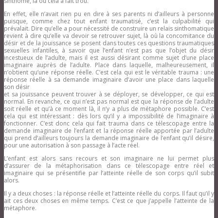
sinthome, là où cela a fait trou.
En effet, elle n’avait rien pu en dire à ses parents ni d’ailleurs à personne
puisque, comme chez tout enfant traumatisé, c’est la culpabilité qui
prévalait. Dire qu’elle a pour nécessité de construire un relais sinthomatique
revient à dire qu’elle va devoir se retrouver sujet, là où la concomitance du
désir et de la jouissance se posent dans toutes ces questions traumatiques
sexuelles infantiles, à savoir que l’enfant n’est pas que l’objet du désir
incestueux de l’adulte, mais il est aussi désirant comme sujet d’une place
imaginaire auprès de l’adulte. Place dans laquelle, malheureusement, il
n’obtient qu’une réponse réelle. C’est cela qui est le véritable trauma : une
réponse réelle à sa demande imaginaire d’avoir une place dans laquelle
son désir
et sa jouissance peuvent trouver à se déployer, se développer, ce qui est
normal. En revanche, ce qui n’est pas normal est que la réponse de l’adulte
soit réelle et qu’à ce moment là, il n’y a plus de métaphore possible. C’est
cela qui est intéressant : dès lors qu’il y a impossibilité de l’imaginaire à
fonctionner. C’est donc cela qui fait trauma dans ce télescopage entre la
demande imaginaire de l’enfant et la réponse réelle apportée par l’adulte
qui prend d’ailleurs toujours la demande imaginaire de l’enfant qu’il désire,
pour une autorisation à son passage à l’acte réel.
L’enfant est alors sans recours et son imaginaire ne lui permet plus
d’assurer de la métaphorisation dans ce télescopage entre réel et
imaginaire qui se présentifie par l’atteinte réelle de son corps qu’il subit
alors.
Il y a deux choses : la réponse réelle et l’atteinte réelle du corps. Il faut qu’il y
ait ces deux choses en même temps. C’est ce que j’appelle l’atteinte de la
métaphore.