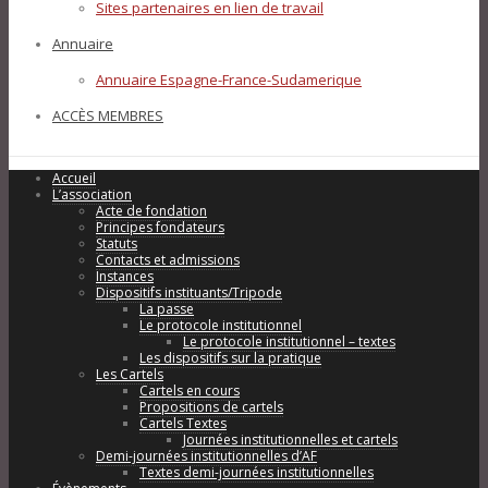
Sites partenaires en lien de travail
Annuaire
Annuaire Espagne-France-Sudamerique
ACCÈS MEMBRES
Accueil
L’association
Acte de fondation
Principes fondateurs
Statuts
Contacts et admissions
Instances
Dispositifs instituants/Tripode
La passe
Le protocole institutionnel
Le protocole institutionnel – textes
Les dispositifs sur la pratique
Les Cartels
Cartels en cours
Propositions de cartels
Cartels Textes
Journées institutionnelles et cartels
Demi-journées institutionnelles d’AF
Textes demi-journées institutionnelles