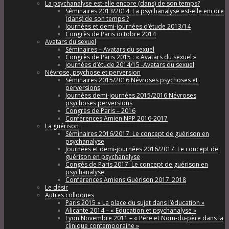
La psychanalyse est-elle encore (dans) de son temps?
Séminaires 2013/2014: La psychanalyse est-elle encore
(dans) de son temps ?
Journées et demi-journées d’étude 2013/14
Congrès de Paris octobre 2014
Avatars du sexuel
Séminaires – Avatars du sexuel
Congrès de Paris 2015 : « Avatars du sexuel »
journées d’étude 2014/15 -Avatars du sexuel
Névrose, psychose et perversion
Séminaires 2015/2016 Névroses psychoses et
perversions
Journées demi-journées 2015/2016 Névroses
psychoses perversions
Congrès de Paris – 2016
Conférences Amien NPP 2016-2017
La guérison
Séminaires 2016/2017: Le concept de guérison en
psychanalyse
Journées et demi-journées 2016/2017: Le concept de
guérison en psychanalyse
Congès de Paris 2017: Le concept de guérison en
psychanalyse
Conférences Amiens Guérison 2017_2018
Le désir
Autres colloques
Paris 2015 « La place du sujet dans l’éducation »
Alicante 2014 – « Education et psychanalyse »
Lyon Novembre 2011 – « Père et Nom-du-père dans la
clinique contemporaine »