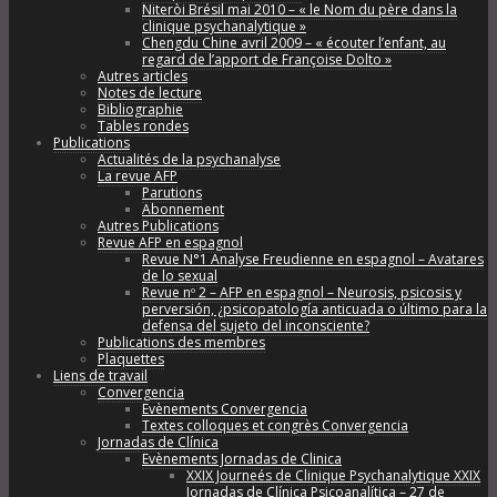
Niteròi Brésil mai 2010 – « le Nom du père dans la
clinique psychanalytique »
Chengdu Chine avril 2009 – « écouter l’enfant, au
regard de l’apport de Françoise Dolto »
Autres articles
Notes de lecture
Bibliographie
Tables rondes
Publications
Actualités de la psychanalyse
La revue AFP
Parutions
Abonnement
Autres Publications
Revue AFP en espagnol
Revue N°1 Analyse Freudienne en espagnol – Avatares
de lo sexual
Revue nº 2 – AFP en espagnol – Neurosis, psicosis y
perversión, ¿psicopatología anticuada o último para la
defensa del sujeto del inconsciente?
Publications des membres
Plaquettes
Liens de travail
Convergencia
Evènements Convergencia
Textes colloques et congrès Convergencia
Jornadas de Clínica
Evènements Jornadas de Clinica
XXIX Journeés de Clinique Psychanalytique XXIX
Jornadas de Clínica Psicoanalítica – 27 de