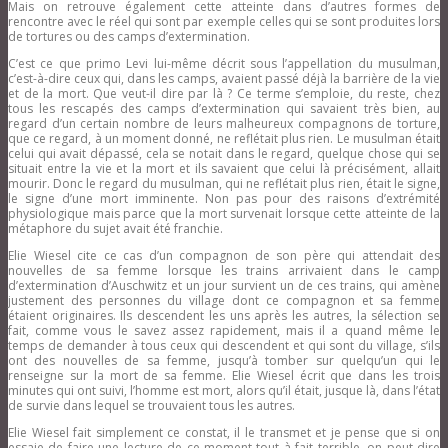
Mais on retrouve également cette atteinte dans d’autres formes de
rencontre avec le réel qui sont par exemple celles qui se sont produites lors
de tortures ou des camps d’extermination.
C’est ce que primo Levi lui-même décrit sous l’appellation du musulman,
c’est-à-dire ceux qui, dans les camps, avaient passé déjà la barrière de la vie
et de la mort. Que veut-il dire par là ? Ce terme s’emploie, du reste, chez
tous les rescapés des camps d’extermination qui savaient très bien, au
regard d’un certain nombre de leurs malheureux compagnons de torture,
que ce regard, à un moment donné, ne reflétait plus rien. Le musulman était
celui qui avait dépassé, cela se notait dans le regard, quelque chose qui se
situait entre la vie et la mort et ils savaient que celui là précisément, allait
mourir. Donc le regard du musulman, qui ne reflétait plus rien, était le signe,
le signe d’une mort imminente. Non pas pour des raisons d’extrémité
physiologique mais parce que la mort survenait lorsque cette atteinte de la
métaphore du sujet avait été franchie.
Elie Wiesel cite ce cas d’un compagnon de son père qui attendait des
nouvelles de sa femme lorsque les trains arrivaient dans le camp
d’extermination d’Auschwitz et un jour survient un de ces trains, qui amène
justement des personnes du village dont ce compagnon et sa femme
étaient originaires. Ils descendent les uns après les autres, la sélection se
fait, comme vous le savez assez rapidement, mais il a quand même le
temps de demander à tous ceux qui descendent et qui sont du village, s’ils
ont des nouvelles de sa femme, jusqu’à tomber sur quelqu’un qui le
renseigne sur la mort de sa femme. Elie Wiesel écrit que dans les trois
minutes qui ont suivi, l’homme est mort, alors qu’il était, jusque là, dans l’état
de survie dans lequel se trouvaient tous les autres.
Elie Wiesel fait simplement ce constat, il le transmet et je pense que si on
essaie de faire une lecture de ce moment tout à fait terrible, on peut dire