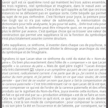
savoir qu’il est ce quatrième rond qui maintient les trois autres ensemble,
les trois registres, réel symbolique et imaginaire, dans le nœud avec un
quatrième qui fait suppléance. C’est-à-dire qu’il supplée au fait que ces trois
instances ne se défassent pas en quelque sorte. Cette béquille qui permet
au sujet de ne pas s’effondrer. C’est l’écriture pour Joyce, la peinture pour
Van Gogh qui ici n’a pas valeur de sublimation, la mémorisation du
dictionnaire pour telle analysante, le jeu pour tel autre, …Enfin tout cela pour
dire qu’au fond, le sinthome peut être n’importe quoi, on ne peut pas non
plus le définir par avance. C’est quelque chose qui va trouver une valeur de
construction qui permet une suppléance là où la fonction du symbolique
n’est plus totalement assurée comme structure.
Cette suppléance, ce sinthome, à inventer dans chaque cas de psychose, si
jamais cela peut marcher, permet d’éviter le dénouage anarchique du réel,
du symbolique et de l’imaginaire.
Signalons ici que Lacan situe ce sinthome du coté du statut du «
Nom-du-
père
». Ou bien plus exactement dans l’idée de «
compenser
» ce que Lacan
appelle «
la carence du père »
. Mais de quel père s’agit-il ? Lacan évoque
cela très clairement
[2]
: «
Joyce a un symptôme qui part de ceci que son père
était carrent, radicalement carrent- il ne parle que de ça. J’ai centré la chose
autour du nom propre, et j’ai pensé – faites en ce que vous voulez, de cette
pensée – que c’est de se vouloir un nom que Joyce a fait la compensation de
la carence paternelle
» C’est très intéressant car ce que Lacan dit là est que,
pour compenser ce qui est de l’ordre de la carence paternelle et des effets
produits sur le signifiant du Nom-du-Père, Joyce invente cette écriture, mais
en fait ce qui est visé par sa « production artistique » est de se faire un nom.
Cela ne lui suffit pas d’écrire ce qu’il écrit, ce que vise Joyce est de devenir
célèbre, c’est là son mode de compensation ; pour compenser la carence,
là où son père l’a été en l’occurrence et de l’atteinte, par conséquent, sur le