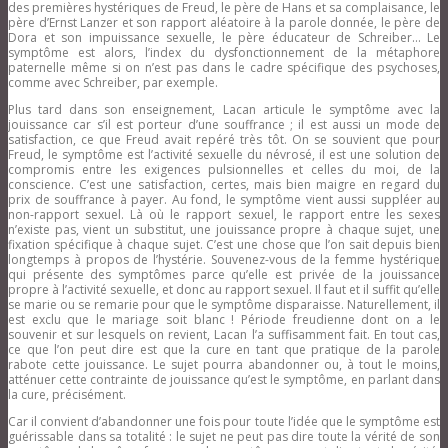
des premières hystériques de Freud, le père de Hans et sa complaisance, le
père d’Ernst Lanzer et son rapport aléatoire à la parole donnée, le père de
Dora et son impuissance sexuelle, le père éducateur de Schreiber… Le
symptôme est alors, l’index du dysfonctionnement de la métaphore
paternelle même si on n’est pas dans le cadre spécifique des psychoses,
comme avec Schreiber, par exemple.
Plus tard dans son enseignement, Lacan articule le symptôme avec la
jouissance car s’il est porteur d’une souffrance ; il est aussi un mode de
satisfaction, ce que Freud avait repéré très tôt. On se souvient que pour
Freud, le symptôme est l’activité sexuelle du névrosé, il est une solution de
compromis entre les exigences pulsionnelles et celles du moi, de la
conscience. C’est une satisfaction, certes, mais bien maigre en regard du
prix de souffrance à payer. Au fond, le symptôme vient aussi suppléer au
non-rapport sexuel. Là où le rapport sexuel, le rapport entre les sexes
n’existe pas, vient un substitut, une jouissance propre à chaque sujet, une
fixation spécifique à chaque sujet. C’est une chose que l’on sait depuis bien
longtemps à propos de l’hystérie. Souvenez-vous de la femme hystérique
qui présente des symptômes parce qu’elle est privée de la jouissance
propre à l’activité sexuelle, et donc au rapport sexuel. Il faut et il suffit qu’elle
se marie ou se remarie pour que le symptôme disparaisse. Naturellement, il
est exclu que le mariage soit blanc ! Période freudienne dont on a le
souvenir et sur lesquels on revient, Lacan l’a suffisamment fait. En tout cas,
ce que l’on peut dire est que la cure en tant que pratique de la parole
rabote cette jouissance. Le sujet pourra abandonner ou, à tout le moins,
atténuer cette contrainte de jouissance qu’est le symptôme, en parlant dans
la cure, précisément.
Car il convient d’abandonner une fois pour toute l’idée que le symptôme est
guérissable dans sa totalité : le sujet ne peut pas dire toute la vérité de son