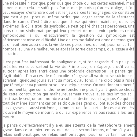
une nécessité historique, pour quelque chose qui est certes essentiel, mais
je pense que cela ne suffit pas. Parce que je crois qu’on est obligé, si l’on
veut essayer d’entendre quel est l’enjeu de ces témoignages, de constater
que c’est à peu près du même ordre que l’organisation de la résistance
dans le camp. C’est-à-dire quelque chose qui vient maintenir, dans les
extrêmes, là où le trou du symbolique s’est opéré chez ces personnes, une
construction sinthomatique qui leur permet de maintenir quelques relais
symboliques là où, effectivement, la question du symbolique est
sérieusement mise en difficulté. Une de ces modalité est donc de témoigner
et on voit bien aussi dans la vie de ces personnes, qui ont, pour un certain
nombre, eu une vie malheureuse après la sortie des camps, que l’issue a été
le suicide.
Il est peut-être intéressant de souligner que, si l’on regarde d’un peu plus
près les écrits et surtout la vie de Primo Levi, on s’aperçoit qu’il va se
suicider après être entré dans une profonde dépression ; je pense qu’il
s’agit plutôt d’un accès de mélancolie très grave…Il va donc se suicider en
écrivant , quelques jours avant sa mort, qu’au fond, il ne croit plus à l’idée
que témoigner va pouvoir produire quelque chose. On voit donc vraiment à
ce moment là, que son sinthome ne fonctionne plus. Il y a là quelque chose
de cette construction qui malheureusement trouve aussi ses limites et il
n’est pas le seul, un bon nombre a subi ce destin assez tragique. Ce qui est
tout de même étonnant car on se dit que des gens qui ont subi des choses
aussi graves et aussi extrêmes, comment une fois sortis de ces extrémités,
trouvent le moyen de mourir, là où leur expérience n’a pas réussi à les faire
mourir.
Je pense qu’effectivement il y a eu une atteinte de la métaphore tellement
grave dans ce premier temps, que dans le second temps, même s’il y a un
relais sinthomatique, ce relais sinthomatique, pour un certain nombre,