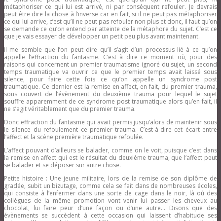
métaphoriser ce qui lui est arrivé, ni par conséquent refouler. Je devrais
peut être dire la chose à l’inverse car en fait, si il ne peut pas métaphoriser
ce qui lui arrive, c’est qu’il ne peut pas refouler non plus et donc, il faut qu’on
se demande ce qu’on entend par atteinte de la métaphore du sujet. C’est ce
que je vais essayer de développer un petit peu plus avant maintenant.
Il me semble que l’on peut dire qu’il s’agit d’un processus lié à ce qu’on
appelle l’effraction du fantasme. C’est à dire ce moment où, pour des
raisons qui concernent un premier traumatisme ignoré du sujet, un second
temps traumatique va ouvrir ce que le premier temps avait laissé sous
silence, pour faire cette fois ce qu’on appelle un syndrome post
traumatique. Ce dernier est la remise en affect, en fait, du premier trauma,
sous couvert de l’évènement du deuxième trauma pour lequel le sujet
souffre apparemment de ce syndrome post traumatique alors qu’en fait, il
ne s’agit véritablement que du premier trauma.
Donc effraction du fantasme qui avait permis jusqu’alors de maintenir sous
le silence du refoulement ce premier trauma. C’est-à-dire cet écart entre
l’affect et la scène première traumatique refoulée.
L’affect pouvant d’ailleurs se balader, comme on le voit, puisque c’est dans
la remise en affect qui est le résultat du deuxième trauma, que l’affect peut
se balader et se déposer sur autre chose.
Petite histoire : Une jeune militaire, lors de la remise de son diplôme de
gradée, subit un bizutage, comme cela se fait dans de nombreuses écoles,
qui consiste à l’enfermer dans une sorte de cage dans le noir, là où des
collègues de la même promotion vont venir lui passer les cheveux au
chocolat, lui faire peur d’une façon ou d’une autre… Disons que des
évènements se succèdent à cette occasion qui laissent d’habitude ses