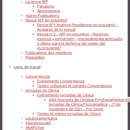
La revue AFP
Parutions
Abonnement
Autres Publications
Revue AFP en espagnol
Revue N°1 Analyse Freudienne en espagnol –
Avatares de lo sexual
Revue nº 2 – AFP en espagnol – Neurosis,
psicosis y perversión, ¿psicopatología anticuada
o último para la defensa del sujeto del
inconsciente?
Publications des membres
Plaquettes
Liens de travail
Convergencia
Evènements Convergencia
Textes colloques et congrès Convergencia
Jornadas de Clínica
Evènements Jornadas de Clinica
XXIX Journeés de Clinique Psychanalytique XX
Jornadas de Clínica Psicoanalítica – 27 de
noviembre de 2021 – Por Zoom
Textes et videos Jornadas de Clinica
Lacanoamericana
Interassociatif
ANAPSYpe