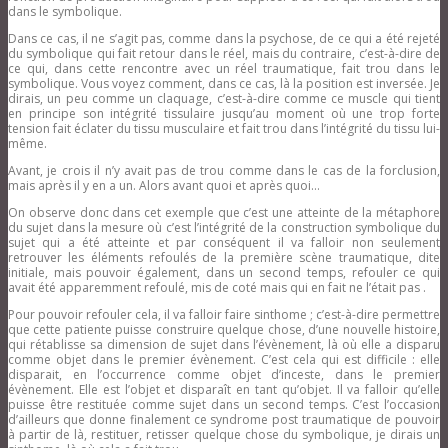
dans le symbolique.
Dans ce cas, il ne s’agit pas, comme dans la psychose, de ce qui a été rejeté
du symbolique qui fait retour dans le réel, mais du contraire, c’est-à-dire de
ce qui, dans cette rencontre avec un réel traumatique, fait trou dans le
symbolique. Vous voyez comment, dans ce cas, là la position est inversée. Je
dirais, un peu comme un claquage, c’est-à-dire comme ce muscle qui tient
en principe son intégrité tissulaire jusqu’au moment où une trop forte
tension fait éclater du tissu musculaire et fait trou dans l’intégrité du tissu lui-
même.
Avant, je crois il n’y avait pas de trou comme dans le cas de la forclusion,
mais après il y en a un. Alors avant quoi et après quoi…
On observe donc dans cet exemple que c’est une atteinte de la métaphore
du sujet dans la mesure où c’est l’intégrité de la construction symbolique du
sujet qui a été atteinte et par conséquent il va falloir non seulement
retrouver les éléments refoulés de la première scène traumatique, dite
initiale, mais pouvoir également, dans un second temps, refouler ce qui
avait été apparemment refoulé, mis de coté mais qui en fait ne l’était pas .
Pour pouvoir refouler cela, il va falloir faire sinthome ; c’est-à-dire permettre
que cette patiente puisse construire quelque chose, d’une nouvelle histoire,
qui rétablisse sa dimension de sujet dans l’évènement, là où elle a disparu
comme objet dans le premier évènement. C’est cela qui est difficile : elle
disparait, en l’occurrence comme objet d’inceste, dans le premier
évènement. Elle est l’objet et disparaît en tant qu’objet. Il va falloir qu’elle
puisse être restituée comme sujet dans un second temps. C’est l’occasion
d’ailleurs que donne finalement ce syndrome post traumatique de pouvoir
à partir de là, restituer, retisser quelque chose du symbolique, je dirais un