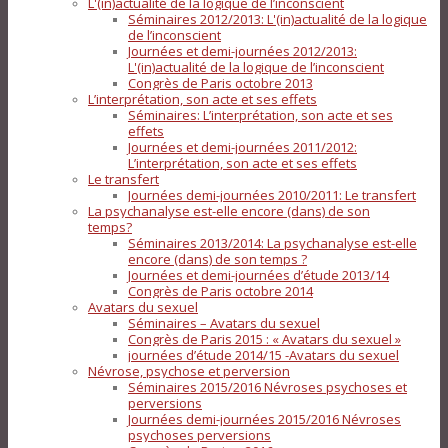
L'(in)actualité de la logique de l’inconscient
Séminaires 2012/2013: L'(in)actualité de la logique
de l’inconscient
Journées et demi-journées 2012/2013:
L'(in)actualité de la logique de l’inconscient
Congrès de Paris octobre 2013
L’interprétation, son acte et ses effets
Séminaires: L’interprétation, son acte et ses
effets
Journées et demi-journées 2011/2012:
L’interprétation, son acte et ses effets
Le transfert
Journées demi-journées 2010/2011: Le transfert
La psychanalyse est-elle encore (dans) de son
temps?
Séminaires 2013/2014: La psychanalyse est-elle
encore (dans) de son temps ?
Journées et demi-journées d’étude 2013/14
Congrès de Paris octobre 2014
Avatars du sexuel
Séminaires – Avatars du sexuel
Congrès de Paris 2015 : « Avatars du sexuel »
journées d’étude 2014/15 -Avatars du sexuel
Névrose, psychose et perversion
Séminaires 2015/2016 Névroses psychoses et
perversions
Journées demi-journées 2015/2016 Névroses
psychoses perversions