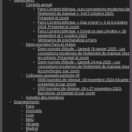
Évènements
Congrès annuel
Paris Congrès bilingue: «Les conceptions modernes de
l’évitement du manque »- 4 et 5 octobre 2025-
Présentiel et zoom
Paris Congrès bilingue: « Que croire? »- 5 et 6 octobre
2024- Présentiel et zoom
Paris Congrès bilingue: « Qu’est-ce que L’A(u)tre »- 30
septembre et 1 octobre 2023
Séminaires de psychanalyse à Paris
Demi-journées Paris et région
Demi journée d’étude – Samedi 18 janvier 2025 – Les
conceptions modernes de l’évitement du manque chez
les enfants- Présentiel et zoom
Demi journée d’étude – Samedi 24 mai 2025 – Les
conceptions modernes de l’évitement du manque chez
les psychoses- par zoom
Colloques auxquels participe AF
XXXII Journées de clinique -30 novembre 2024-Alicante-
présentiel et par zoom
XXXI Journées de clinique -26 y 27 novembre 2023-
Barcelone- présentiel et par zoom
Activités des membres
Enseignements
Paris
Grenoble
Lyon
Metz
Alicante
Madrid