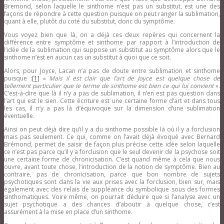
Bremond, selon laquelle le sinthome n’est pas un substitut, est une des
façons de répondre à cette question puisque on peut ranger la sublimation,
quant à elle, plutôt du coté du substitut, donc du symptôme.
Vous voyez bien que là, on a déjà ces deux repères qui concernent la
différence entre symptôme et sinthome par rapport à l’introduction de
l’idée de la sublimation qui suppose un substitut au symptôme alors que le
sinthome n’est en aucun cas un substitut à quoi que ce soit.
Alors, pour Joyce, Lacan n’a pas de doute entre sublimation et sinthome
puisque :
[1]
« Mais il est clair que l’art de Joyce est quelque chose de
tellement particulier que le terme de sinthome est bien ce qui lui convient
».
C’est-à-dire que là il n’y a pas de sublimation, il n’en est pas question dans
l’art qui est le sien. Cette écriture est une certaine forme d’art et dans tous
les cas, il n’y a pas là d’équivoque sur la dimension d’une sublimation
éventuelle.
Ainsi on peut déjà dire qu’il y a du sinthome possible là où il y a forclusion
mais pas seulement. Ce qui, comme on l’avait déjà évoqué avec Bernard
Brémond, permet de saisir de façon plus précise cette idée selon laquelle
ce n’est pas parce qu’il y a forclusion que le seul devenir de la psychose soit
une certaine forme de chronicisation. C’est quand même à cela que nous
ouvre, avant toute chose, l’introduction de la notion de symptôme. Bien au
contraire, pas de chronicisation, parce que bon nombre de sujets
psychotiques sont dans la vie aux prises avec la forclusion, bien sur, mais
également avec des relais de suppléance du symbolique sous des formes
sinthomatiques. Voire même, on pourrait déduire que si l’analyse avec un
sujet psychotique a des chances d’aboutir à quelque chose, c’est
assurément à la mise en place d’un sinthome.