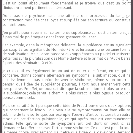
C’est un point absolument fondamental et je trouve que c’est un point
clinique vraiment pertinent et intéressant.
Donc pas de psychose sans une atteinte des processus du langage,
construction modifiée chez Joyce et suppléée par son écriture qui constitue
son sinthome.
J’en profite pour revenir sur ce terme de suppléance car c’est un terme sujet
à pas mal de polémiques dans l’enseignement de Lacan.
Par exemple, dans la métaphore délirante, la suppléance est un signifiant
qui supplée au signifiant du Nom-du-Père et lui assure une certaine forme
de stabilisation. Mais Lacan passera aux suppléances au pluriel et insistera
cette fois sur la pluralisation des Noms-du-Père et le primat de l’Autre barré
à partir des séminaires X et XI.
Je crois qu’il est également important de noter que Freud, en ce qui le
concerne, donne comme alternative au symptôme, la sublimation, qu’il ne
faut évidemment pas confondre avec le sinthome, même si on pourrait
penser que l’idée de suppléance pourrait, à tort, nous mener vers cette
perspective. En effet, on pourrait dire que la sublimation est plus forte que
la suppléance ; cela serait le chemin le plus direct, le plus logique lorsqu’on
pense comme cela.
Mais ce serait à tort puisque cette idée de Freud ouvre vers deux options
qui concernent la libido : ou bien elle se symptomatise ou bien elle se
sublime de telle sorte que, par exemple, l’œuvre d’art constituerait un autre
mode de satisfaction pulsionnelle, ce qui après tout est communément
admis, telle qu’une sorte de symptôme artificiel dont on peut ici se
demander la différence avec l’art comme sinthome. Ce qui n’est pas du tout
la même chose, précisément. Peut être que l’idée que développe Bernard