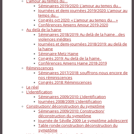
L’amour au temps du…
Séminaires 2019/2020: L’amour au temps du…
Journées et demi journées 2019/2020: L’amour au
temps du…
Congrès oct 2020: « L’amour au temps du… »
Conférences Amiens Amour 2019-2020
Au delà de la haine
Séminaires 2018/2019: Au delà de la haine…des
violences inédites
Journées et demi-journées 2018/2019: au delà de
la haine
Séminaire Metz Haine
Congrès 2019: Au delà de la haine..
Conférences Amiens Haine 2018-2019
Réminiscences
Séminaires 2017/2018: souffrons-nous encore de
nos réminiscences
Congrès 2018: Réminiscences
Le réel
L’identification
Séminaires 2009/2010: L’identification
Journées 2008/2009: L’identification
Construction/ déconstruction du symptôme
Séminaires 2009/2010: Construction/
déconstruction du symptôme
Journée de Séville 2009: Le symptôme adolescent
Table ronde:construction déconstruction du
symptôme