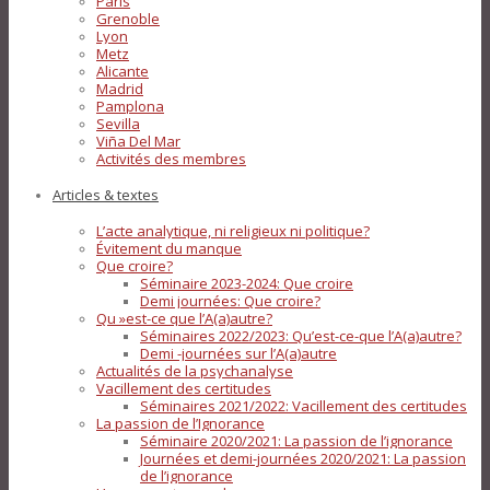
Paris
Grenoble
Lyon
Metz
Alicante
Madrid
Pamplona
Sevilla
Viña Del Mar
Activités des membres
Articles & textes
L’acte analytique, ni religieux ni politique?
Évitement du manque
Que croire?
Séminaire 2023-2024: Que croire
Demi journées: Que croire?
Qu »est-ce que l’A(a)autre?
Séminaires 2022/2023: Qu’est-ce-que l’A(a)autre?
Demi -journées sur l’A(a)autre
Actualités de la psychanalyse
Vacillement des certitudes
Séminaires 2021/2022: Vacillement des certitudes
La passion de l’Ignorance
Séminaire 2020/2021: La passion de l’ignorance
Journées et demi-journées 2020/2021: La passion
de l’ignorance