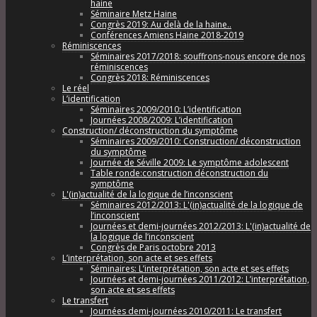
haine
Séminaire Metz Haine
Congrès 2019: Au delà de la haine..
Conférences Amiens Haine 2018-2019
Réminiscences
Séminaires 2017/2018: souffrons-nous encore de nos
réminiscences
Congrès 2018: Réminiscences
Le réel
L’identification
Séminaires 2009/2010: L’identification
Journées 2008/2009: L’identification
Construction/ déconstruction du symptôme
Séminaires 2009/2010: Construction/ déconstruction
du symptôme
Journée de Séville 2009: Le symptôme adolescent
Table ronde:construction déconstruction du
symptôme
L'(in)actualité de la logique de l’inconscient
Séminaires 2012/2013: L'(in)actualité de la logique de
l’inconscient
Journées et demi-journées 2012/2013: L'(in)actualité de
la logique de l’inconscient
Congrès de Paris octobre 2013
L’interprétation, son acte et ses effets
Séminaires: L’interprétation, son acte et ses effets
Journées et demi-journées 2011/2012: L’interprétation,
son acte et ses effets
Le transfert
Journées demi-journées 2010/2011: Le transfert