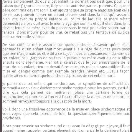
J’avais simplement dit que si cet enfant ne dormait pas c’est que, pour une
raison que j’ignorais encore, il s’y sentait autorisé par ses parents. Ce que le
père confirma devant son fils, en ajoutant que sa propre angoisse était celle
de ne pas pouvoir laisser un enfant pleurer seul dans la nuit qu’il associa
bien vite avec sa propre enfance au cours de laquelle sa mère s’était
défenestrée alors qu’il avait le même âge que son fils et qu’il était dans le lit
devant lequel sa mère avait du passer sans le voir pour aller sauter par la
fenêtre. Donc mourir pour de vrai, ce n’était pas une tentative de suicide
mais un véritable suicide.
De son coté, la mère associe sur quelque chose, à savoir qu’elle était
persuadée qu’un enfant était mort avant elle à l’âge de quinze jours sans
que rien n’ait jamais pu être dit à ce sujet, ni des circonstances ni du nom de
cet enfant, seul garçon de sa famille puisque sa mère avait eu deux filles
ensuite dont elle-même. Rien dit si ce n’est que le jour anniversaire de la
mort de cet enfant, rien ne devait être entrepris qui soit susceptible d’une
mise en danger comme par exemple prendre l’avion etc. …Seule façon
qu’elle ait eu de savoir quelque chose à propos de cet enfant mort.
Je pense que cet enfant qui ne dort pas, ce symptôme de difficulté du
sommeil a une valeur évidemment sinthomatique pour les parents, c’est-à-
dire que cela permet de mettre en place une certaine forme de
construction, qui permet à l’un et à l’autre d’éviter la question de la mort, le
sommeil renvoyant toujours à la question de la mort.
Voilà donc une troisième occurrence de la mise en place sinthomatique et
vous voyez que cela excède de loin, la question spécifiquement liée aux
psychoses.
Alors pour revenir au sinthome, tel que Lacan l’a dégagé pour Joyce, il faut
quand même rappeler certains élément dont on a parlé la dernière fois à