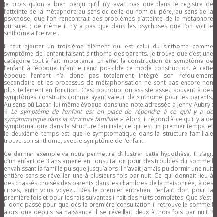
Je crois qu’on a bien perçu qu’il n’y avait pas que dans le registre de
l’atteinte de la métaphore au sens de celle du nom du père, au sens de la
psychose, que l’on rencontrait des problèmes d’atteinte de la métaphore
du sujet ; de même il n’y a pas que dans les psychoses que l’on voit le
sinthome à l’œuvre .
Il faut ajouter un troisième élément qui est celui du sinthome comme
symptôme de l’enfant faisant sinthome des parents. Je trouve que c’est une
catégorie tout à fait importante. En effet la construction du symptôme de
l’enfant à l’époque infantile rend possible ce mode construction. A cette
époque l’enfant n’a donc pas totalement intégré son refoulement
secondaire et les processus de métaphorisation ne sont pas encore non
plus tellement en fonction. C’est pourquoi on assiste assez souvent à des
symptômes construits comme ayant valeur de sinthome pour les parents.
Au sens où Lacan lui-même évoque dans une note adressée à Jenny Aubry :
«
Le symptôme de l’enfant est en place de répondre à ce qu’il y a de
symptomatique dans la structure familiale
». Alors, il répond à ce qu’il y a de
symptomatique dans la structure familiale, ce qui est un premier temps, et
le deuxième temps est que le symptomatique dans la structure familiale
trouve son sinthome, avec le symptôme de l’enfant.
Ce dernier exemple va nous permettre d’illustrer cette hypothèse. Il s’agit
d’un enfant de 3 ans amené en consultation pour des troubles du sommeil
envahissant la famille puisque jusqu’alors il n’avait jamais pu dormir une nuit
entière sans se réveiller une à plusieurs fois par nuit. Ce qui donnait lieu à
des chassés croisés des parents dans les chambres de la maisonnée, à des
crises, enfin vous voyez… Dès le premier entretien, l’enfant dort pour la
première fois et pour les fois suivantes il fait des nuits complètes. Que s’est-
il donc passé pour que dès la première consultation il retrouve le sommeil
alors que depuis sa naissance il se réveillait deux à trois fois par nuit ?