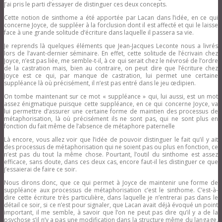
J’ai pris le parti d’essayer de distinguer ces deux concepts.
Cette notion de sinthome a été apportée par Lacan dans l’idée, en ce qui
concerne Joyce, de suppléer à la forclusion dont il est affecté et qui le laisse
face à une grande solitude d’écriture dans laquelle il passera sa vie.
Je reprends là quelques éléments que Jean-Jacques Leconte nous a livrés
lors de l’avant-dernier séminaire. En effet, cette solitude de l’écrivain chez
Joyce, n’est pas liée, me semble-­t-il, à ce qui serait chez le névrosé de l’ordre
de la castration mais, bien au contraire, on peut dire que l’écriture chez
Joyce est ce qui, par manque de castration, lui permet une certaine
suppléance là où précisément, il n’est pas entré dans le jeu œdipien.
On tombe maintenant sur ce mot « suppléance » qui, lui aussi, est un mot
assez énigmatique puisque cette suppléance, en ce qui concerne Joyce, va
lui permettre d’assurer une certaine forme de maintien des processus de
métaphorisation, là où précisément ils ne sont pas, qui ne sont plus en
fonction du fait même de l’absence de métaphore paternelle
Là encore, vous allez voir que l’idée de pouvoir distinguer le fait qu’il y ait
des processus de métaphorisation qui ne soient pas ou plus en fonction, ce
n’est pas du tout la même chose. Pourtant, l’outil du sinthome est assez
efficace, sans doute, dans ces deux cas, encore faut-il les distinguer ce que
j’essaierai de faire ce soir.
Nous dirons donc, que ce qui permet à Joyce de maintenir une forme de
suppléance aux processus de métaphorisation c’est le sinthome. C’est-à-
dire cette écriture très particulière, dans laquelle je n’entrerai pas dans le
détail ce soir, si ce n’est pour signaler, que Lacan avait déjà évoqué un point
important, il me semble, à savoir que l’on ne peut pas dire qu’il y a de la
psychose s’il n’y a pas une modification dans la structure même du langage.