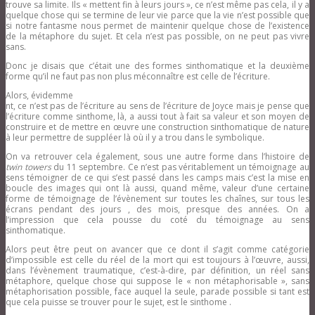
trouve sa limite. Ils « mettent fin à leurs jours », ce n’est même pas cela, il y a
quelque chose qui se termine de leur vie parce que la vie n’est possible que
si notre fantasme nous permet de maintenir quelque chose de l’existence
de la métaphore du sujet. Et cela n’est pas possible, on ne peut pas vivre
sans.
Donc je disais que c’était une des formes sinthomatique et la deuxième
forme qu’il ne faut pas non plus méconnaître est celle de l’écriture.
Alors, évidemme
nt, ce n’est pas de l’écriture au sens de l’écriture de Joyce mais je pense que
l’écriture comme sinthome, là, a aussi tout à fait sa valeur et son moyen de
construire et de mettre en œuvre une construction sinthomatique de nature
à leur permettre de suppléer là où il y a trou dans le symbolique.
On va retrouver cela également, sous une autre forme dans l’histoire de
twin towers
du 11 septembre. Ce n’est pas véritablement un témoignage au
sens témoigner de ce qui s’est passé dans les camps mais c’est la mise en
boucle des images qui ont là aussi, quand même, valeur d’une certaine
forme de témoignage de l’évènement sur toutes les chaînes, sur tous les
écrans pendant des jours , des mois, presque des années. On a
l’impression que cela pousse du coté du témoignage au sens
sinthomatique.
Alors peut être peut on avancer que ce dont il s’agit comme catégorie
d’impossible est celle du réel de la mort qui est toujours à l’œuvre, aussi,
dans l’évènement traumatique, c’est-à-dire, par définition, un réel sans
métaphore, quelque chose qui suppose le « non métaphorisable », sans
métaphorisation possible, face auquel la seule, parade possible si tant est
que cela puisse se trouver pour le sujet, est le sinthome .