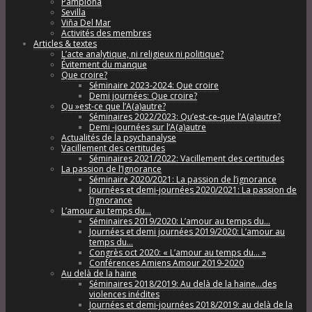
Pamplona
Sevilla
Viña Del Mar
Activités des membres
Articles & textes
L’acte analytique, ni religieux ni politique?
Évitement du manque
Que croire?
Séminaire 2023-2024: Que croire
Demi journées: Que croire?
Qu »est-ce que l’A(a)autre?
Séminaires 2022/2023: Qu’est-ce-que l’A(a)autre?
Demi -journées sur l’A(a)autre
Actualités de la psychanalyse
Vacillement des certitudes
Séminaires 2021/2022: Vacillement des certitudes
La passion de l’Ignorance
Séminaire 2020/2021: La passion de l’ignorance
Journées et demi-journées 2020/2021: La passion de
l’ignorance
L’amour au temps du…
Séminaires 2019/2020: L’amour au temps du…
Journées et demi journées 2019/2020: L’amour au
temps du…
Congrès oct 2020: « L’amour au temps du… »
Conférences Amiens Amour 2019-2020
Au delà de la haine
Séminaires 2018/2019: Au delà de la haine…des
violences inédites
Journées et demi-journées 2018/2019: au delà de la