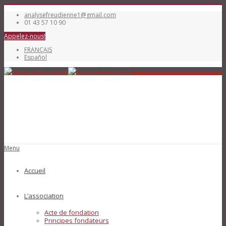
analysefreudienne1@gmail.com
01 43 57 10 90
Appelez-nous!
FRANÇAIS
Español
Menu
Accueil
L’association
Acte de fondation
Principes fondateurs