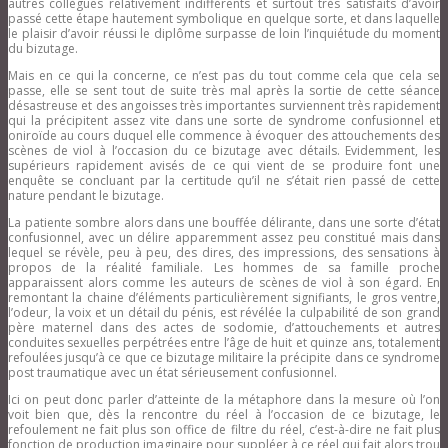
autres collègues relativement indifférents et surtout très satisfaits d’avoir
passé cette étape hautement symbolique en quelque sorte, et dans laquelle
le plaisir d’avoir réussi le diplôme surpasse de loin l’inquiétude du moment
du bizutage.
Mais en ce qui la concerne, ce n’est pas du tout comme cela que cela se
passe, elle se sent tout de suite très mal après la sortie de cette séance
désastreuse et des angoisses très importantes surviennent très rapidement
qui la précipitent assez vite dans une sorte de syndrome confusionnel et
oniroïde au cours duquel elle commence à évoquer des attouchements des
scènes de viol à l’occasion du ce bizutage avec détails. Evidemment, les
supérieurs rapidement avisés de ce qui vient de se produire font une
enquête se concluant par la certitude qu’il ne s’était rien passé de cette
nature pendant le bizutage.
La patiente sombre alors dans une bouffée délirante, dans une sorte d’état
confusionnel, avec un délire apparemment assez peu constitué mais dans
lequel se révèle, peu à peu, des dires, des impressions, des sensations à
propos de la réalité familiale. Les hommes de sa famille proche
apparaissent alors comme les auteurs de scènes de viol à son égard. En
remontant la chaine d’éléments particulièrement signifiants, le gros ventre,
l’odeur, la voix et un détail du pénis, est révélée la culpabilité de son grand
père maternel dans des actes de sodomie, d’attouchements et autres
conduites sexuelles perpétrées entre l’âge de huit et quinze ans, totalement
refoulées jusqu’à ce que ce bizutage militaire la précipite dans ce syndrome
post traumatique avec un état sérieusement confusionnel.
Ici on peut donc parler d’atteinte de la métaphore dans la mesure où l’on
voit bien que, dès la rencontre du réel à l’occasion de ce bizutage, le
refoulement ne fait plus son office de filtre du réel, c’est-à-dire ne fait plus
fonction de production imaginaire pour suppléer à ce réel qui fait alors trou