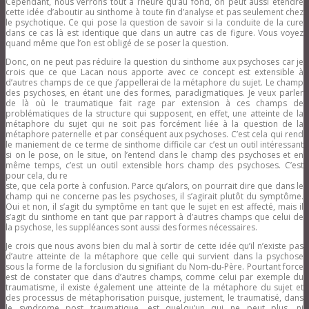
Cependant, nous verrons tout à l’heure qu’au fond, on peut aussi étendre
cette idée d’aboutir au sinthome à toute fin d’analyse et pas seulement chez
le psychotique. Ce qui pose la question de savoir si la conduite de la cure
dans ce cas là est identique que dans un autre cas de figure. Vous voyez
quand même que l’on est obligé de se poser la question.
Donc, on ne peut pas réduire la question du sinthome aux psychoses car je
crois que ce que Lacan nous apporte avec ce concept est extensible à
d’autres champs de ce que j’appellerai de la métaphore du sujet. Le champ
des psychoses, en étant une des formes, paradigmatiques. Je veux parler
de là où le traumatique fait rage par extension à ces champs de
problématiques de la structure qui supposent, en effet, une atteinte de la
métaphore du sujet qui ne soit pas forcément liée à la question de la
métaphore paternelle et par conséquent aux psychoses. C’est cela qui rend
le maniement de ce terme de sinthome difficile car c’est un outil intéressant
si on le pose, on le situe, on l’entend dans le champ des psychoses et en
même temps, c’est un outil extensible hors champ des psychoses. C’est
pour cela, du re
ste, que cela porte à confusion. Parce qu’alors, on pourrait dire que dans le
champ qui ne concerne pas les psychoses, il s’agirait plutôt du symptôme.
Oui et non, il s’agit du symptôme en tant que le sujet en est affecté, mais il
s’agit du sinthome en tant que par rapport à d’autres champs que celui de
la psychose, les suppléances sont aussi des formes nécessaires.
Je crois que nous avons bien du mal à sortir de cette idée qu’il n’existe pas
d’autre atteinte de la métaphore que celle qui survient dans la psychose
sous la forme de la forclusion du signifiant du Nom-du-Père. Pourtant force
est de constater que dans d’autres champs, comme celui par exemple du
traumatisme, il existe également une atteinte de la métaphore du sujet et
des processus de métaphorisation puisque, justement, le traumatisé, dans
le syndrome post traumatique, est quelqu’un qui ne peut plus, ni