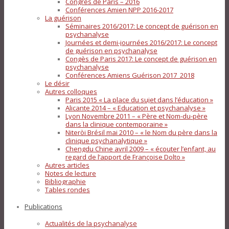
Congrès de Paris – 2016
Conférences Amien NPP 2016-2017
La guérison
Séminaires 2016/2017: Le concept de guérison en
psychanalyse
Journées et demi-journées 2016/2017: Le concept
de guérison en psychanalyse
Congès de Paris 2017: Le concept de guérison en
psychanalyse
Conférences Amiens Guérison 2017_2018
Le désir
Autres colloques
Paris 2015 « La place du sujet dans l’éducation »
Alicante 2014 – « Education et psychanalyse »
Lyon Novembre 2011 – « Père et Nom-du-père
dans la clinique contemporaine »
Niteròi Brésil mai 2010 – « le Nom du père dans la
clinique psychanalytique »
Chengdu Chine avril 2009 – « écouter l’enfant, au
regard de l’apport de Françoise Dolto »
Autres articles
Notes de lecture
Bibliographie
Tables rondes
Publications
Actualités de la psychanalyse