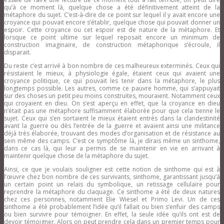
qu’à ce moment là, quelque chose a été définitivement atteint de la
métaphore du sujet. C’est-à-dire de ce point sur lequel il y avait encore une
croyance qui pouvait encore s’établir, quelque chose qui pouvait donner un
espoir. Cette croyance ou cet espoir est de nature de la métaphore. Et
lorsque ce point ultime sur lequel reposait encore un minimum de
construction imaginaire, de construction métaphorique s’écroule, il
disparait.
Du reste c’est arrivé à bon nombre de ces malheureux exterminés. Ceux qui
résistaient le mieux, à physiologie égale, étaient ceux qui avaient une
croyance politique, ce qui pouvait les tenir dans la métaphore, le plus
longtemps possible. Les autres, comme ce pauvre homme, qui s’appuyait
sur des choses un petit peu moins construites, mouraient. Notamment ceux
qui croyaient en dieu. On s’est aperçu en effet, que la croyance en dieu
n’était pas une métaphore suffisamment élaborée pour que cela tienne le
sujet. Ceux qui s’en sortaient le mieux étaient entrés dans la clandestinité
avant la guerre ou dès l’entrée de la guerre et avaient ainsi une militance
déjà très élaborée, trouvant des modes d’organisation et de résistance au
sein même des camps. C’est ce symptôme là, je dirais même un sinthome,
dans ce cas là, qui leur a permis de se maintenir en vie en arrivant à
maintenir quelque chose de la métaphore du sujet.
Ainsi, ce que je voulais souligner est cette notion de sinthome qui est à
l’œuvre chez bon nombre de ces survivants, sinthome, garantissant jusqu’à
un certain point un relais du symbolique, un retissage cellulaire pour
reprendre la métaphore du claquage. Ce sinthome a été de deux natures
chez ces personnes, notamment Elie Wiesel et Primo Levi. Un de ces
sinthome a été probablement l’idée qu’il fallait ou bien s’enfuir des camps
ou bien survivre pour témoigner. En effet, la seule idée qu’ils ont est de
devoir témoigner. Alors on peut prendre cela dans un premier temps pour