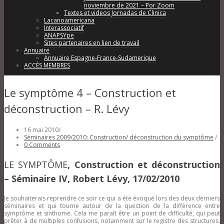
noviembre de 2021 – Por Zoom
Textes et videos Jornadas de Clinica
Lacanoamericana
Interassociatif
ANAPSYpe
Sites partenaires en lien de travail
Annuaire
Annuaire Espagne-France-Sudamerique
ACCÈS MEMBRES
Le symptôme 4 – Construction et
déconstruction – R. Lévy
16 mai 2010
/
Séminaires 2009/2010: Construction/ déconstruction du symptôme
/
0 Comments
LE SYMPTÔME
, Construction et déconstruction
–
Séminaire IV
, Robert Lévy
, 17/02/2010
Je souhaiterais reprendre ce soir ce qui a été évoqué lors des deux derniers
séminaires et qui tourne autour de la question de la différence entre
symptôme et sinthome. Cela me paraît être un point de difficulté, qui peut
prêter à de multiples confusions, notamment sur le registre des structures.