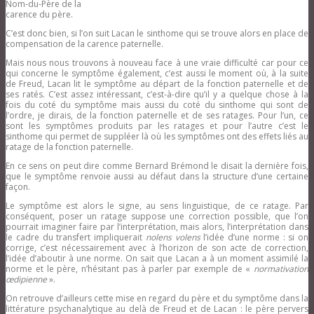
Nom-du-Père de la
carence du père.
C’est donc bien, si l’on suit Lacan le sinthome qui se trouve alors en place de
compensation de la carence paternelle.
Mais nous nous trouvons à nouveau face à une vraie difficulté car pour ce
qui concerne le symptôme également, c’est aussi le moment où, à la suite
de Freud, Lacan lit le symptôme au départ de la fonction paternelle et de
ses ratés. C’est assez intéressant, c’est-à-dire qu’il y a quelque chose à la
fois du coté du symptôme mais aussi du coté du sinthome qui sont de
l’ordre, je dirais, de la fonction paternelle et de ses ratages. Pour l’un, ce
sont les symptômes produits par les ratages et pour l’autre c’est le
sinthome qui permet de suppléer là où les symptômes ont des effets liés au
ratage de la fonction paternelle.
En ce sens on peut dire comme Bernard Brémond le disait la dernière fois,
que le symptôme renvoie aussi au défaut dans la structure d’une certaine
façon.
Le symptôme est alors le signe, au sens linguistique, de ce ratage. Par
conséquent, poser un ratage suppose une correction possible, que l’on
pourrait imaginer faire par l’interprétation, mais alors, l’interprétation dans
le cadre du transfert impliquerait
nolens volens
l’idée d’une norme : si on
corrige, c’est nécessairement avec à l’horizon de son acte de correction,
l’idée d’aboutir à une norme. On sait que Lacan a à un moment assimilé la
norme et le père, n’hésitant pas à parler par exemple de «
normativation
œdipienne
».
On retrouve d’ailleurs cette mise en regard du père et du symptôme dans la
littérature psychanalytique au delà de Freud et de Lacan : le père pervers