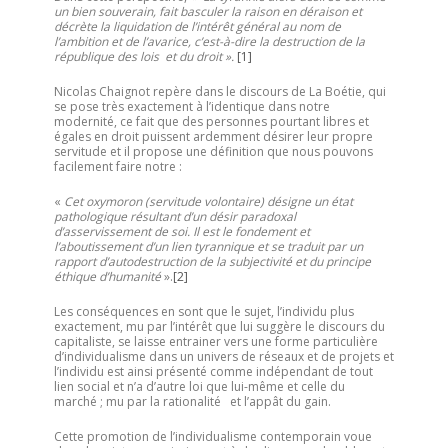
un bien souverain, fait basculer la raison en déraison et
décrète la liquidation de l’intérêt général au nom de
l’ambition et de l’avarice, c’est-à-dire la destruction de la
république des lois et du droit ».
[1]
Nicolas Chaignot repère dans le discours de La Boétie, qui
se pose très exactement à l’identique dans notre
modernité, ce fait que des personnes pourtant libres et
égales en droit puissent ardemment désirer leur propre
servitude et il propose une définition que nous pouvons
facilement faire notre :
«
Cet oxymoron (servitude volontaire) désigne un état
pathologique résultant d’un désir paradoxal
d’asservissement de soi. Il est le fondement et
l’aboutissement d’un lien tyrannique et se traduit par un
rapport d’autodestruction de la subjectivité et du principe
éthique d’humanité
».
[2]
Les conséquences en sont que le sujet, l’individu plus
exactement, mu par l’intérêt que lui suggère le discours du
capitaliste, se laisse entrainer vers une forme particulière
d’individualisme dans un univers de réseaux et de projets et
l’individu est ainsi présenté comme indépendant de tout
lien social et n’a d’autre loi que lui-même et celle du
marché ; mu par la rationalité et l’appât du gain.
Cette promotion de l’individualisme contemporain voue