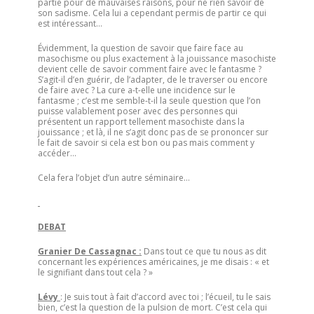
partie pour de mauvaises raisons, pour ne rien savoir de
son sadisme. Cela lui a cependant permis de partir ce qui
est intéressant…
Évidemment, la question de savoir que faire face au
masochisme ou plus exactement à la jouissance masochiste
devient celle de savoir comment faire avec le fantasme ?
S’agit-il d’en guérir, de l’adapter, de le traverser ou encore
de faire avec ? La cure a-t-elle une incidence sur le
fantasme ; c’est me semble-t-il la seule question que l’on
puisse valablement poser avec des personnes qui
présentent un rapport tellement masochiste dans la
jouissance ; et là, il ne s’agit donc pas de se prononcer sur
le fait de savoir si cela est bon ou pas mais comment y
accéder…
Cela fera l’objet d’un autre séminaire…
DEBAT
Granier De Cassagnac
:
Dans tout ce que tu nous as dit
concernant les expériences américaines, je me disais : « et
le signifiant dans tout cela ? »
Lévy
: Je suis tout à fait d’accord avec toi ; l’écueil, tu le sais
bien, c’est la question de la pulsion de mort. C’est cela qui