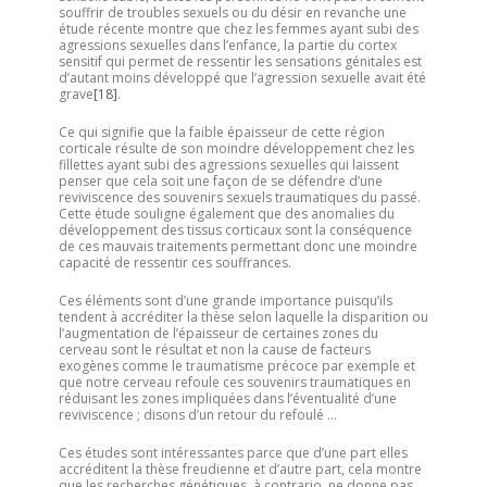
souffrir de troubles sexuels ou du désir en revanche une
étude récente montre que chez les femmes ayant subi des
agressions sexuelles dans l’enfance, la partie du cortex
sensitif qui permet de ressentir les sensations génitales est
d’autant moins développé que l’agression sexuelle avait été
grave
[18]
.
Ce qui signifie que la faible épaisseur de cette région
corticale résulte de son moindre développement chez les
fillettes ayant subi des agressions sexuelles qui laissent
penser que cela soit une façon de se défendre d’une
reviviscence des souvenirs sexuels traumatiques du passé.
Cette étude souligne également que des anomalies du
développement des tissus corticaux sont la conséquence
de ces mauvais traitements permettant donc une moindre
capacité de ressentir ces souffrances.
Ces éléments sont d’une grande importance puisqu’ils
tendent à accréditer la thèse selon laquelle la disparition ou
l’augmentation de l’épaisseur de certaines zones du
cerveau sont le résultat et non la cause de facteurs
exogènes comme le traumatisme précoce par exemple et
que notre cerveau refoule ces souvenirs traumatiques en
réduisant les zones impliquées dans l’éventualité d’une
reviviscence ; disons d’un retour du refoulé …
Ces études sont intéressantes parce que d’une part elles
accréditent la thèse freudienne et d’autre part, cela montre
que les recherches génétiques, à contrario, ne donne pas