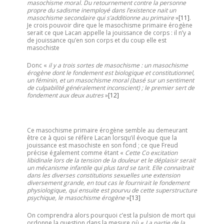
masochisme moral. Du retournement contre la personne
propre du sadisme inemployé dans l’existence nait un
masochisme secondaire qui s’additionne au primaire
»
[11]
.
Je crois pouvoir dire que le masochisme primaire érogène
serait ce que Lacan appelle la jouissance de corps : il n’y a
de jouissance qu’en son corps et du coup elle est
masochiste
Donc «
il y a trois sortes de masochisme : un masochisme
érogène dont le fondement est biologique et constitutionnel,
un féminin, et un masochisme moral (basé sur un sentiment
de culpabilité généralement inconscient) ; le premier sert de
fondement aux deux autres
»
[12]
Ce masochisme primaire érogène semble au demeurant
être ce à quoi se réfère Lacan lorsqu’il évoque que la
jouissance est masochiste en son fond ; ce que Freud
précise également comme étant «
Cette Co excitation
libidinale lors de la tension de la douleur et le déplaisir serait
un mécanisme infantile qui plus tard se tarit. Elle connaitrait
dans les diverses constitutions sexuelles une extension
diversement grande, en tout cas le fournirait le fondement
physiologique, qui ensuite est pourvu de cette superstructure
psychique, le masochisme érogène
»
[13]
On comprendra alors pourquoi c’est la pulsion de mort qui
ordonne la question dans la mesure où «
La partie de la