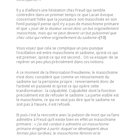
Il y a d’ailleurs une hésitation chez Freud qui semble
contredire dans un premier temps ce que Lacan évoque
concernant l’idée que la jouissance soit masochiste en son
fond puisqu’il pense qu’il n’y a pas de masochisme primaire
et que
« jouir de la douleur serait donc un but originellement
masochiste, mais qui ne peut devenir un but pulsionnel que
chez celui qui relève originellement du sadisme
»
[10]
Vous voyez que cela se complique un peu puisque
l’oscillation est entre masochisme et sadisme, qu’est-ce qui
est premier, qu’est-ce qui est second… On va essayer de se
repérer un peu plus précisément dans ces notions.
A ce moment de la théorisation freudienne, le masochisme
n’est donc considéré que comme un retournement du
sadisme sur la personne propre ; renversement donc de
l’activité en passivité et qu’est ce qui opère cette
transformation : la culpabilité. Culpabilité dont la fonction
précisément est de refouler le sadisme. La partie visible est
le masochisme, ce qui ne veut pas dire que le sadisme ne
soit pas à l’œuvre, il est refoulé.
Et puis c’est la rencontre avec la pulsion de mort qui va faire
admettre à Freud qu’il existe bien en effet un masochisme
primaire : «
j’ai été conduit à admettre un masochisme
primaire érogène à partir duquel se développent deux
formes plus tardives, le masochisme féminin et le