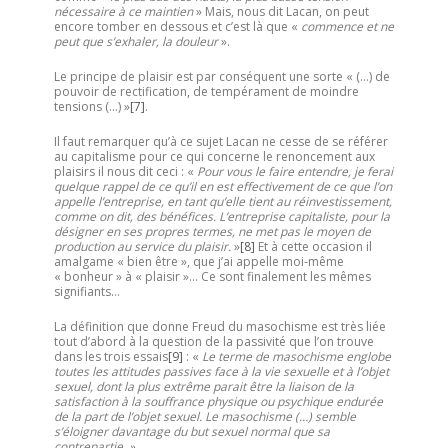
nécessaire à ce maintien
» Mais, nous dit Lacan, on peut
encore tomber en dessous et c’est là que «
commence et ne
peut que s’exhaler, la douleur
».
Le principe de plaisir est par conséquent une sorte « (…) de
pouvoir de rectification, de tempérament de moindre
tensions (…) »
[7]
.
Il faut remarquer qu’à ce sujet Lacan ne cesse de se référer
au capitalisme pour ce qui concerne le renoncement aux
plaisirs il nous dit ceci : «
Pour vous le faire entendre, je ferai
quelque rappel de ce qu’il en est effectivement de ce que l’on
appelle l’entreprise, en tant qu’elle tient au réinvestissement,
comme on dit, des bénéfices. L’entreprise capitaliste, pour la
désigner en ses propres termes, ne met pas le moyen de
production au service du plaisir.
»
[8]
Et à cette occasion il
amalgame « bien être », que j’ai appelle moi-même
« bonheur » à « plaisir »… Ce sont finalement les mêmes
signifiants…
La définition que donne Freud du masochisme est très liée
tout d’abord à la question de la passivité que l’on trouve
dans les trois essais
[9]
: «
Le terme de masochisme englobe
toutes les attitudes passives face à la vie sexuelle et à l’objet
sexuel, dont la plus extrême parait être la liaison de la
satisfaction à la souffrance physique ou psychique endurée
de la part de l’objet sexuel. Le masochisme (…) semble
s’éloigner davantage du but sexuel normal que sa
contrepartie. »