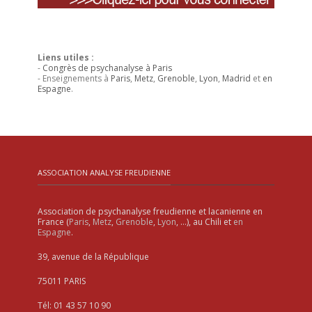
Liens utiles :
-
Congrès de psychanalyse à Paris
- Enseignements à
Paris
,
Metz
,
Grenoble
,
Lyon
,
Madrid
et
en
Espagne
.
ASSOCIATION ANALYSE FREUDIENNE
Association de psychanalyse freudienne et lacanienne en
France (
Paris
,
Metz
,
Grenoble
,
Lyon
, …), au Chili et
en
Espagne
.
39, avenue de la République
75011 PARIS
Tél: 01 43 57 10 90