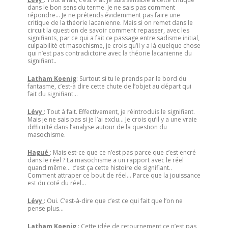
dans le bon sens du terme. Je ne sais pas comment
répondre… Je ne prétends évidemment pas faire une
critique de la théorie lacanienne. Mais si on remet dans le
circuit la question de savoir comment repasser, avec les
signifiants, par ce qui a fait ce passage entre sadisme initial,
culpabilité et masochisme, je crois qu’il y a là quelque chose
qui n’est pas contradictoire avec la théorie lacanienne du
signifiant..
Latham Koenig
: Surtout si tu le prends par le bord du
fantasme, c’est-à dire cette chute de l’objet au départ qui
fait du signifiant…
Lévy
: Tout à fait. Effectivement, je réintroduis le signifiant.
Mais je ne sais pas si je l’ai exclu… Je crois qu’il y a une vraie
difficulté dans l’analyse autour de la question du
masochisme.
Hagué
: Mais est-ce que ce n’est pas parce que c’est encré
dans le réel ? La masochisme a un rapport avec le réel
quand même… c’est ça cette histoire de signifiant..
Comment attraper ce bout de réel… Parce que la jouissance
est du coté du réel…
Lévy
: Oui. C’est-à-dire que c’est ce qui fait que l’on ne
pense plus…
Latham Koenig
: Cette idée de retournement ce n’est pas