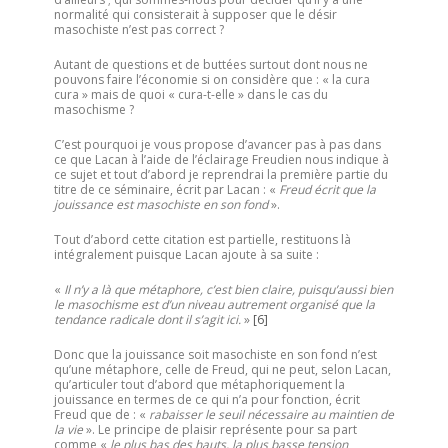
normalité qui consisterait à supposer que le désir
masochiste n’est pas correct ?
Autant de questions et de buttées surtout dont nous ne
pouvons faire l’économie si on considère que : « la cura
cura » mais de quoi « cura-t-elle » dans le cas du
masochisme ?
C’est pourquoi je vous propose d’avancer pas à pas dans
ce que Lacan à l’aide de l’éclairage Freudien nous indique à
ce sujet et tout d’abord je reprendrai la première partie du
titre de ce séminaire, écrit par Lacan : «
Freud écrit que la
jouissance est masochiste en son fond
».
Tout d’abord cette citation est partielle, restituons là
intégralement puisque Lacan ajoute à sa suite :
«
Il n’y a là que métaphore, c’est bien claire, puisqu’aussi bien
le masochisme est d’un niveau autrement organisé que la
tendance radicale dont il s’agit ici.
»
[6]
Donc que la jouissance soit masochiste en son fond n’est
qu’une métaphore, celle de Freud, qui ne peut, selon Lacan,
qu’articuler tout d’abord que métaphoriquement la
jouissance en termes de ce qui n’a pour fonction, écrit
Freud que de : «
rabaisser le seuil nécessaire au maintien de
la vie
». Le principe de plaisir représente pour sa part
comme «
le plus bas des hauts, la plus basse tension