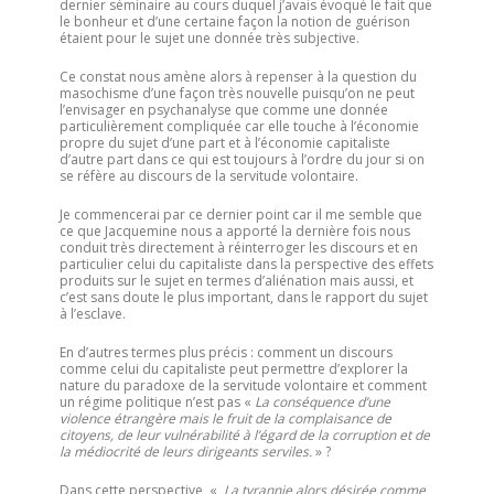
dernier séminaire au cours duquel j’avais évoqué le fait que
le bonheur et d’une certaine façon la notion de guérison
étaient pour le sujet une donnée très subjective.
Ce constat nous amène alors à repenser à la question du
masochisme d’une façon très nouvelle puisqu’on ne peut
l’envisager en psychanalyse que comme une donnée
particulièrement compliquée car elle touche à l’économie
propre du sujet d’une part et à l’économie capitaliste
d’autre part dans ce qui est toujours à l’ordre du jour si on
se réfère au discours de la servitude volontaire.
Je commencerai par ce dernier point car il me semble que
ce que Jacquemine nous a apporté la dernière fois nous
conduit très directement à réinterroger les discours et en
particulier celui du capitaliste dans la perspective des effets
produits sur le sujet en termes d’aliénation mais aussi, et
c’est sans doute le plus important, dans le rapport du sujet
à l’esclave.
En d’autres termes plus précis : comment un discours
comme celui du capitaliste peut permettre d’explorer la
nature du paradoxe de la servitude volontaire et comment
un régime politique n’est pas «
La conséquence d’une
violence étrangère mais le fruit de la complaisance de
citoyens, de leur vulnérabilité à l’égard de la corruption et de
la médiocrité de leurs dirigeants serviles.
» ?
Dans cette perspective, «
La tyrannie alors désirée comme