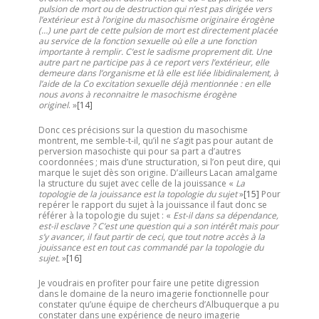
pulsion de mort ou de destruction qui n’est pas dirigée vers
l’extérieur est à l’origine du masochisme originaire érogène
(…) une part de cette pulsion de mort est directement placée
au service de la fonction sexuelle où elle a une fonction
importante à remplir. C’est le sadisme proprement dit. Une
autre part ne participe pas à ce report vers l’extérieur, elle
demeure dans l’organisme et là elle est liée libidinalement, à
l’aide de la Co excitation sexuelle déjà mentionnée : en elle
nous avons à reconnaitre le masochisme érogène
originel
. »
[14]
Donc ces précisions sur la question du masochisme
montrent, me semble-t-il, qu’il ne s’agit pas pour autant de
perversion masochiste qui pour sa part a d’autres
coordonnées ; mais d’une structuration, si l’on peut dire, qui
marque le sujet dès son origine. D’ailleurs Lacan amalgame
la structure du sujet avec celle de la jouissance «
La
topologie de la jouissance est la topologie du sujet
»
[15]
Pour
repérer le rapport du sujet à la jouissance il faut donc se
référer à la topologie du sujet : «
Est-il dans sa dépendance,
est-il esclave ? C’est une question qui a son intérêt mais pour
s’y avancer, il faut partir de ceci, que tout notre accès à la
jouissance est en tout cas commandé par la topologie du
sujet.
»
[16]
Je voudrais en profiter pour faire une petite digression
dans le domaine de la neuro imagerie fonctionnelle pour
constater qu’une équipe de chercheurs d’Albuquerque a pu
constater dans une expérience de neuro imagerie