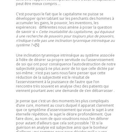
peut être mieux compris …
C’est pourquoi le fait que le capitalisme ne puisse se
développer qu’en tablant sur les penchants des hommes à
accumuler les gains, le pouvoir, les inventions, les
expériences différentes nous amène à poser la question
de savoir si «
Cette insatiabilité du capitalisme, qui équivaut
à une recherche de pouvoirs pour toujours plus de pouvoirs,
n’indique-t-elle pas une inclination tyrannique intrinsèque au
système ?
»
[5]
Une inclination tyrannique intrinsèque au système associée
à l’idée de désirer sa propre servitude ou l’asservissement
de soi qui ont pour conséquence l’autodestruction de notre
subjectivité jusqu’à ne plus avoir de loi que celle dictée par
soi-même ; n’est pas sans nous faire penser que cette
réduction de la subjectivité est le résultat de
l’asservissement à la jouissance de l’autre que l’on
rencontre très souvent en analyse chez des patients qui
viennent pourtant avec une demande de s’en débarrasser .
Je pense que c’est un des moments les plus compliqués
d’une cure, moment au cours duquel il apparait clairement
que ce symptôme d’asservissement qui voue le sujet à une
éternelle répétition, le sujet le désire profondément. Que
faire donc, au nom de quoi voudrions nous l’en délivrer
pour autant d’ailleurs que cela soit possible ? Et si la
guérison en analyse est subjective ainsi que le bonheur
d’ailleurs ; qui sommes-nous pour décider qu’il y a une