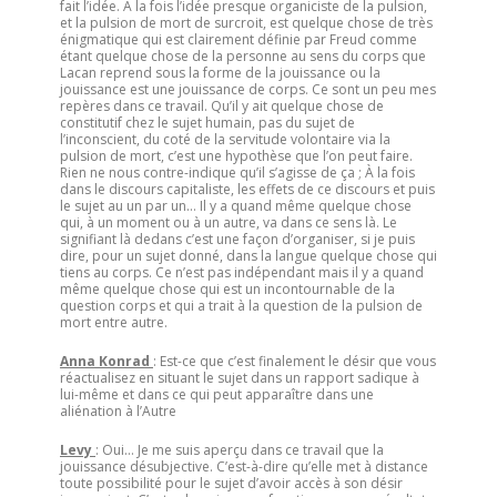
fait l’idée. A la fois l’idée presque organiciste de la pulsion,
et la pulsion de mort de surcroit, est quelque chose de très
énigmatique qui est clairement définie par Freud comme
étant quelque chose de la personne au sens du corps que
Lacan reprend sous la forme de la jouissance ou la
jouissance est une jouissance de corps. Ce sont un peu mes
repères dans ce travail. Qu’il y ait quelque chose de
constitutif chez le sujet humain, pas du sujet de
l’inconscient, du coté de la servitude volontaire via la
pulsion de mort, c’est une hypothèse que l’on peut faire.
Rien ne nous contre-indique qu’il s’agisse de ça ; À la fois
dans le discours capitaliste, les effets de ce discours et puis
le sujet au un par un… Il y a quand même quelque chose
qui, à un moment ou à un autre, va dans ce sens là. Le
signifiant là dedans c’est une façon d’organiser, si je puis
dire, pour un sujet donné, dans la langue quelque chose qui
tiens au corps. Ce n’est pas indépendant mais il y a quand
même quelque chose qui est un incontournable de la
question corps et qui a trait à la question de la pulsion de
mort entre autre.
Anna Konrad
: Est-ce que c’est finalement le désir que vous
réactualisez en situant le sujet dans un rapport sadique à
lui-même et dans ce qui peut apparaître dans une
aliénation à l’Autre
Levy
: Oui… Je me suis aperçu dans ce travail que la
jouissance désubjective. C’est-à-dire qu’elle met à distance
toute possibilité pour le sujet d’avoir accès à son désir