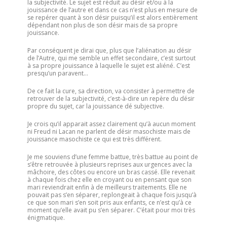
la subjectivité. Le sujet est réduit au désir et/ou à la
jouissance de l’autre et dans ce cas n’est plus en mesure de
se repérer quant à son désir puisqu’il est alors entièrement
dépendant non plus de son désir mais de sa propre
jouissance.
Par conséquent je dirai que, plus que l’aliénation au désir
de l’Autre, qui me semble un effet secondaire, c’est surtout
à sa propre jouissance à laquelle le sujet est aliéné. C’est
presqu’un paravent…
De ce fait la cure, sa direction, va consister à permettre de
retrouver de la subjectivité, c’est-à-dire un repère du désir
propre du sujet, car la jouissance dé subjective.
Je crois qu’il apparait assez clairement qu’à aucun moment
ni Freud ni Lacan ne parlent de désir masochiste mais de
jouissance masochiste ce qui est très différent.
Je me souviens d’une femme battue, très battue au point de
s’être retrouvée à plusieurs reprises aux urgences avec la
mâchoire, des côtes ou encore un bras cassé. Elle revenait
à chaque fois chez elle en croyant ou en pensant que son
mari reviendrait enfin à de meilleurs traitements. Elle ne
pouvait pas s’en séparer, replongeait à chaque fois jusqu’à
ce que son mari s’en soit pris aux enfants, ce n’est qu’à ce
moment qu’elle avait pu s’en séparer. C’était pour moi très
énigmatique.