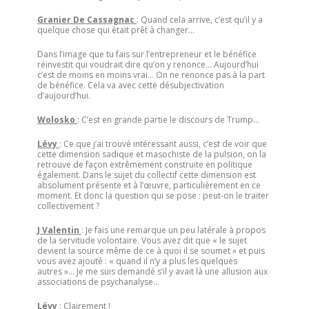
Granier De Cassagnac
: Quand cela arrive, c’est qu’il y a
quelque chose qui était prêt à changer…
Dans l’image que tu fais sur l’entrepreneur et le bénéfice
réinvestit qui voudrait dire qu’on y renonce… Aujourd’hui
c’est de moins en moins vrai… On ne renonce pas à la part
de bénéfice. Cela va avec cette désubjectivation
d’aujourd’hui.
Wolosko
: C’est en grande partie le discours de Trump…
Lévy
: Ce que j’ai trouvé intéressant aussi, c’est de voir que
cette dimension sadique et masochiste de la pulsion, on la
retrouve de façon extrêmement construite en politique
également. Dans le sujet du collectif cette dimension est
absolument présente et à l’œuvre, particulièrement en ce
moment. Et donc la question qui se pose : peut-on le traiter
collectivement ?
J Valentin
: Je fais une remarque un peu latérale à propos
de la servitude volontaire. Vous avez dit que « le sujet
devient la source même de ce à quoi il se soumet » et puis
vous avez ajouté : « quand il n’y a plus les quelques
autres »… Je me suis demandé s’il y avait là une allusion aux
associations de psychanalyse…
Lévy
: Clairement !