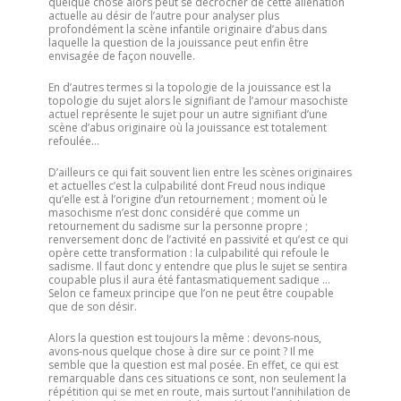
quelque chose alors peut se décrocher de cette aliénation
actuelle au désir de l’autre pour analyser plus
profondément la scène infantile originaire d’abus dans
laquelle la question de la jouissance peut enfin être
envisagée de façon nouvelle.
En d’autres termes si la topologie de la jouissance est la
topologie du sujet alors le signifiant de l’amour masochiste
actuel représente le sujet pour un autre signifiant d’une
scène d’abus originaire où la jouissance est totalement
refoulée…
D’ailleurs ce qui fait souvent lien entre les scènes originaires
et actuelles c’est la culpabilité dont Freud nous indique
qu’elle est à l’origine d’un retournement ; moment où le
masochisme n’est donc considéré que comme un
retournement du sadisme sur la personne propre ;
renversement donc de l’activité en passivité et qu’est ce qui
opère cette transformation : la culpabilité qui refoule le
sadisme. Il faut donc y entendre que plus le sujet se sentira
coupable plus il aura été fantasmatiquement sadique …
Selon ce fameux principe que l’on ne peut être coupable
que de son désir.
Alors la question est toujours la même : devons-nous,
avons-nous quelque chose à dire sur ce point ? Il me
semble que la question est mal posée. En effet, ce qui est
remarquable dans ces situations ce sont, non seulement la
répétition qui se met en route, mais surtout l’annihilation de