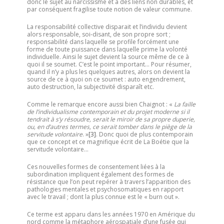
donc le sujet au narcissisme et à des liens non durables, et
par conséquent fragilise toute notion de valeur commune.
La responsabilité collective disparait et l’individu devient
alors responsable, soi-disant, de son propre sort ;
responsabilité dans laquelle se profile forcément une
forme de toute puissance dans laquelle prime la volonté
individuelle. Ainsi le sujet devient la source même de ce à
quoi il se soumet. C’est le point important… Pour résumer,
quand il n’y a plus les quelques autres, alors on devient la
source de ce à quoi on ce soumet : auto engendrement,
auto destruction, la subjectivité disparaît etc.
Comme le remarque encore aussi bien Chaignot : «
La faille
de l’individualisme contemporain et du projet moderne si il
tendrait à s’y résoudre, serait le miroir de sa propre duperie,
ou, en d’autres termes, ce serait tomber dans le piège de la
servitude volontaire
. »
[3]
. Donc quoi de plus contemporain
que ce concept et ce magnifique écrit de La Boétie que la
servitude volontaire…
Ces nouvelles formes de consentement liées à la
subordination impliquent également des formes de
résistance que l’on peut repérer à travers l’apparition des
pathologies mentales et psychosomatiques en rapport
avec le travail ; dont la plus connue est le « burn out ».
Ce terme est apparu dans les années 1970 en Amérique du
nord comme la métaphore aérospatiale d’une fusée qui