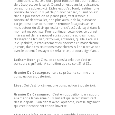
inconscient. C’est cela qui a pour fonction ou pour résultat
de désubjectiver le sujet. Quand on est dans la jouissance,
on est hors subjectivité. L’idée est qu’au fond, restituer une
possibilité pour un sujet de pouvoir penser, quand on est
dans la jouissance on ne pense plus, c’est d’avoir la
possibilité de travailler, non plus autour de la jouissance
car je pense que personne ne renonce à sa jouissance,
mais autour du désir qui est là hors d’accès du sujet dans le
moment masochiste. Pour continuer cette idée, ce qui est
intéressant dans le nouvel accès possible au désir, c’est
d’essayer de trouver, retrouver, entendre, quelle a été, via
la culpabilité, le retournement du sadisme en masochisme.
Je crois, dans ces situations masochistes, si l’on n’arrive pas
avec le patient à essayer de refaire ce parcours signifiant…
Latham Koenig
: C’est en ce sens là cela que c’est un
parcours signifiant… A condition que ce soit S1 et S2…
Granier De Cassagnac
: cela se présente comme une
construction à postériori…
Lévy
: Oui c’est forcément une construction à postériori.
Granier De Cassagnac
: C’est en opposition par rapport
à la théorie lacanienne du signifiant qui serait structurant
dès le départ… Son débat avec Laplanche, c’est le signifiant
qui crée l’inconscient et non l’inverse.
Lévy
: Tout à fait, c’est vrai. Je suis sensible à cette critique