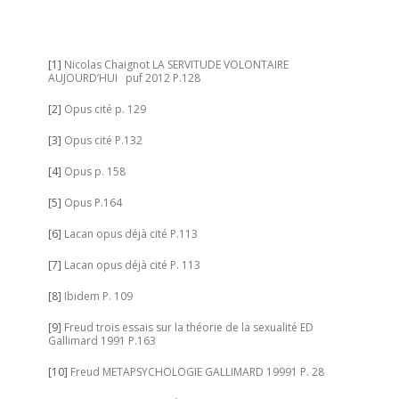
[1]
Nicolas Chaignot LA SERVITUDE VOLONTAIRE
AUJOURD’HUI puf 2012 P.128
[2]
Opus cité p. 129
[3]
Opus cité P.132
[4]
Opus p. 158
[5]
Opus P.164
[6]
Lacan opus déjà cité P.113
[7]
Lacan opus déjà cité P. 113
[8]
Ibidem P. 109
[9]
Freud trois essais sur la théorie de la sexualité ED
Gallimard 1991 P.163
[10]
Freud METAPSYCHOLOGIE GALLIMARD 19991 P. 28