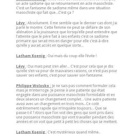
un acte sadisme qui se retournement en acte masochiste.
C’est un fantasme de sadisme même dans une situation
masochiste qui fait que…C’est ça ?
Lévy
: Absolument. Il me semble que le dernier cas dont j’ai
parlé le montre. Cette femme ne peut se défaire de son
aliénation à la jouissance que lorsqu’elle peut entendre que
l’atteinte que le père fait à ses enfants c’est ce sadisme
primaire qui serait mis en danger pour elle c’est-à-dire
qu’elle y aurait accès en quelque sorte…
Latham Koenig
: Oui mais du coup elle l’évite !
Lévy
: Oui mais peut s’en aller… C’est pour cela que je dis
qu’elle s’en va pour de mauvaises raisons, ce n’est pas pour
sauver ses enfants, c’est pour sauver son fantasme.
Philippe Wolosko :
Je ne sais pas comment formuler cela
mais je m’interroge. Je pense à une patiente qui était
engagée dans une puissance masochiste formidable et en
deux séances un changement complet… Une autre patiente
aussi avec un changement en trois mois…Ce coté
extrêmement rapide qui m’inquiète toujours… Que se
passe-t-il ? Alors que l’on voit des gens qui sont pris dans
une puissance masochiste qui vont travailler pendant des
années et on voit que petit à petit les choses qui se mettent.
Latham Koenig
: C’est mystérieux quand même..