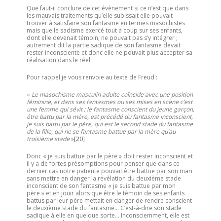
Que faut-il conclure de cet évènement si ce n’est que dans
les mauvais traitements qu’elle subissait elle pouvait
trouver à satisfaire son fantasme en termes masochistes
mais que le sadisme exercé tout à coup sur ses enfants,
dont elle devenait témoin, ne pouvait pas s’y intégrer ;
autrement dit la partie sadique de son fantasme devait
rester inconsciente et donc elle ne pouvait plus accepter sa
réalisation dans le réel.
Pour rappel je vous renvoie au texte de Freud :
«
Le masochisme masculin adulte coïncide avec une position
féminine, et dans ses fantasmes ou ses mises en scène c’est
une femme qui sévit ; le fantasme conscient du jeune garçon,
être battu par la mère, est précédé du fantasme inconscient,
je suis battu par le père, qui est le second stade du fantasme
de la fille, qui ne se fantasme battue par la mère qu’au
troisième stade
»
[20]
Donc « je suis battue par le père » doit rester inconscient et
il y a de fortes présomptions pour penser que dans ce
dernier cas notre patiente pouvait être battue par son mari
sans mettre en danger la révélation du deuxième stade
inconscient de son fantasme « je suis battue par mon
père » et en jouir alors que être le témoin de ses enfants
battus par leur père mettait en danger de rendre conscient
le deuxième stade du fantasme… C’est-à-dire son stade
sadique à elle en quelque sorte… Inconsciemment, elle est