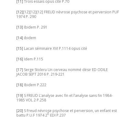
[11]
Trois essais opus cité P.70
[12]
[12][12][12] FREUD névrose psychose et perversion PUF
1974 P. 290
[13]
Ibidem P. 291
[14]
ibidem
[15]
Lacan séminaire XVI P.1114 opus cité
[16]
Idem P.115
[17]
Serge Stoleru Un cerveau nommé désir ED ODILE
JACOB SEPT 2016 P. 219-221
[18]
Ibidem P.222
[19]
S FREUD L’analyse avec fin et l’analyse sans fin 1984-
1985 VOL 2 P.258
[20]
S Freud névrose psychose et perversion, un enfant est
E
battu P.U.F 1974 2
EDI P.237