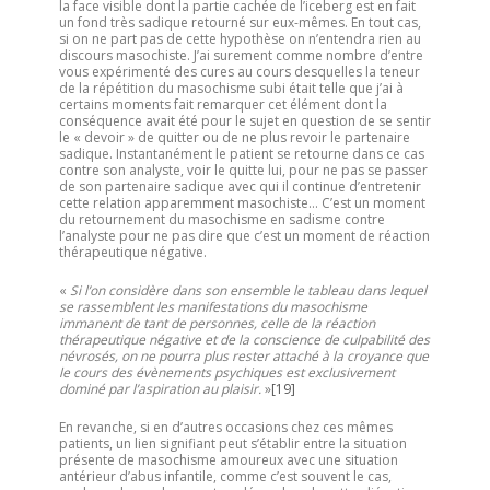
la face visible dont la partie cachée de l’iceberg est en fait
un fond très sadique retourné sur eux-mêmes. En tout cas,
si on ne part pas de cette hypothèse on n’entendra rien au
discours masochiste. J’ai surement comme nombre d’entre
vous expérimenté des cures au cours desquelles la teneur
de la répétition du masochisme subi était telle que j’ai à
certains moments fait remarquer cet élément dont la
conséquence avait été pour le sujet en question de se sentir
le « devoir » de quitter ou de ne plus revoir le partenaire
sadique. Instantanément le patient se retourne dans ce cas
contre son analyste, voir le quitte lui, pour ne pas se passer
de son partenaire sadique avec qui il continue d’entretenir
cette relation apparemment masochiste… C’est un moment
du retournement du masochisme en sadisme contre
l’analyste pour ne pas dire que c’est un moment de réaction
thérapeutique négative.
«
Si l’on considère dans son ensemble le tableau dans lequel
se rassemblent les manifestations du masochisme
immanent de tant de personnes, celle de la réaction
thérapeutique négative et de la conscience de culpabilité des
névrosés, on ne pourra plus rester attaché à la croyance que
le cours des évènements psychiques est exclusivement
dominé par l’aspiration au plaisir.
»
[19]
En revanche, si en d’autres occasions chez ces mêmes
patients, un lien signifiant peut s’établir entre la situation
présente de masochisme amoureux avec une situation
antérieur d’abus infantile, comme c’est souvent le cas,