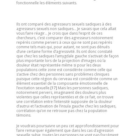
fonctionnelle les éléments suivants.
Ils ont comparé des agresseurs sexuels sadiques à des
agresseurs sexuels non sadiques… Je savais que cela allait
vous faire réagir… Je crois que dans l’esprit de ces
chercheurs, c’est comparer des agresseurs notoirement
repérés comme pervers à ceux qui ne sont pas repérés
comme tels mais qui, pour autant, ne sont pas dénués
d’une certaine forme d’agressivité. Ils ont donc constaté
que chez les sadiques l’amygdale gauche s’activait de façon
plus importante lors de la projection d’images où la
douleur était représentée même si pour les deux
populations cette zone est considérée comme celle qui
s’active chez des personnes sans problèmes cliniques
puisque cette région du cerveau est considérée comme un
élément essentiel de la composante émotionnelle de
l’excitation sexuelle.
[17]
Mais les personnes sadiques,
notoirement pervers, imaginaient des douleurs plus
violentes que celles représentées et de ce fait, on trouve
une corrélation entre l’intensité supposée de la douleur
d’autrui et l’activation de l’insula gauche chez les sadiques,
corrélation qu’on ne retrouve pas chez la population
témoins.
Je voudrais poursuivre un peu cet approfondissement pour
faire remarquer également que dans les cas d’agression
sexuelle subie, toutes les personnes ne vont pas forcément