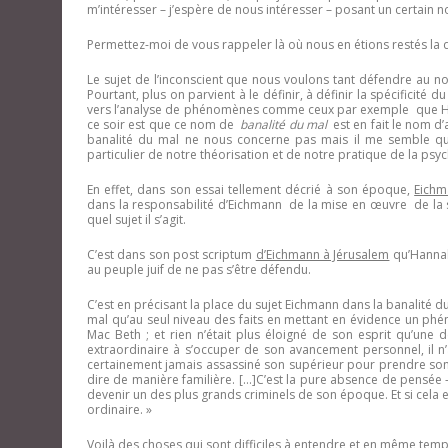
m’intéresser – j’espère de nous intéresser – posant un certain 
Permettez-moi de vous rappeler là où nous en étions restés la d
Le sujet de l’inconscient que nous voulons tant défendre au n
Pourtant, plus on parvient à le définir, à définir la spécificité 
vers l’analyse de phénomènes comme ceux par exemple que Han
ce soir est que ce nom de
banalité du mal
est en fait le nom d
banalité du mal ne nous concerne pas mais il me semble qu’
particulier de notre théorisation et de notre pratique de la psy
En effet, dans son essai tellement décrié à son époque,
Eichm
dans la responsabilité d’Eichmann de la mise en œuvre de la sho
quel sujet il s’agit.
C’est dans son post scriptum
d’Eichmann à Jérusalem
qu’Hannah 
au peuple juif de ne pas s’être défendu.
C’est en précisant la place du sujet Eichmann dans la banalité du m
mal qu’au seul niveau des faits en mettant en évidence un phén
Mac Beth ; et rien n’était plus éloigné de son esprit qu’une d
extraordinaire à s’occuper de son avancement personnel, il n’ava
certainement jamais assassiné son supérieur pour prendre son p
dire de manière familière. […]C’est la pure absence de pensée –
devenir un des plus grands criminels de son époque. Et si cela e
ordinaire. »
Voilà des choses qui sont difficiles à entendre et en même temps