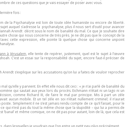
nombre de ces questions que je vais essayer de poser avec vous.
ernière fois :
om de la Psychanalyse est loin de toute idée humaniste ou encore de liberté.
du sujet auquel s’adresse la psychanalyse, plus il nous sert d’outil pour avancer
nah Arendt décrit sous le nom de banalité du mal. Ce que Je souhaite dire
’autre chose qui nous concerne de très près. Je ne dit pas que le concept de la
avec cette expression, elle pointe là quelque chose qui concerne unpoint
chanalyse.
ann à Jérusalem,
elle tente de repérer, justement, quel est le sujet à l’œuvre
ah. C’est un essai sur la responsabilité du sujet, encore faut-il préciser de
Arendt s’explique sur les accusations qu’on lui a faites de vouloir reprocher
al qu’elle y parvient. En effet elle nous dit ceci : « je n’ai parlé de banalité du
omène qui sautait aux yeux lors du procès. Eichmann n’était ni un Iago ni un
écision, comme Richard III, de faire le mal par principe. Mis à part un zèle
it aucun mobile. Et un tel zèle en soi n’était nullement criminel; il n’aurait
oste. Simplement il ne s’est jamais rendu compte de ce qu’il faisait, pour le
ce qui n’est pas du tout la même chose que la stupidité – qui lui a permis de
st ‘banal’ et même comique, on ne dit pas pour autant, loin de là, que cela est
, dans lesquelles je voudrais que l’on entre un petit peu plus précisément.