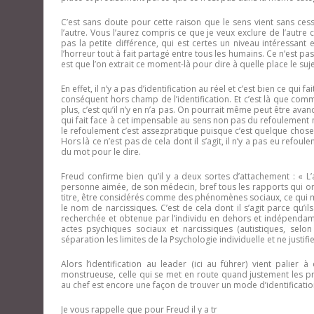
C’est sans doute pour cette raison que le sens vient sans cess
l’autre. Vous l’aurez compris ce que je veux exclure de l’autre 
pas la petite différence, qui est certes un niveau intéressant 
l’horreur tout à fait partagé entre tous les humains. Ce n’est p
est que l’on extrait ce moment-là pour dire à quelle place le s
En effet, il n’y a pas d’identification au réel et c’est bien ce qu
conséquent hors champ de l’identification. Et c’est là que commen
plus, c’est qu’il n’y en n’a pas. On pourrait même peut être avan
qui fait face à cet impensable au sens non pas du refoulement 
le refoulement c’est assezpratique puisque c’est quelque chose q
Hors là ce n’est pas de cela dont il s’agit, il n’y a pas eu ref
du mot pour le dire.
Freud confirme bien qu’il y a deux sortes d’attachement : « L’a
personne aimée, de son médecin, bref tous les rapports qui ont 
titre, être considérés comme des phénomènes sociaux, ce qui 
le nom de narcissiques. C’est de cela dont il s’agit parce qu’il
recherchée et obtenue par l’individu en dehors et indépendamme
actes psychiques sociaux et narcissiques (autistiques, sel
séparation les limites de la Psychologie individuelle et ne justifi
Alors l’identification au leader (ici au führer) vient palier
monstrueuse, celle qui se met en route quand justement les proc
au chef est encore une façon de trouver un mode d’identificatio
Je vous rappelle que pour Freud il y a tr