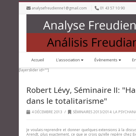
analysefreudienne1@gmail.com
01 43 57 10 90
Accueil
L’association
Évènements
E
[layerslider id=""]
Robert Lévy, Séminaire II: "H
dans le totalitarisme"
/
4 DÉCEMBRE 2013
SÉMINAIRES 2013/2014: LA PSYCHANA
Je voulais reprendre et donner quelques extensions à la disc
Arendt, plus exactement, ce que je crois qu’elle repère chez Ei