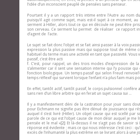
l’idée d’un inconscient peuplé de pensées sans penseur.
Pourtant il y a un rapport très intime entre l’Autre au nom duq
puisqu’il agit comme sujet, mais est-il sujet à ce moment, au 
serment à Hitler, alors tout ce qui en découle ne peut être pris d
son cerveau. Ce serment lui permet de réaliser ce rapport intim
d’agent de l’acte.
Le sujet se fait donc l’objet et se fait ainsi passer à la voix pas
expression la plus passive mais qui suppose tout de même cett
habituel du terme mais une activité en tant que passivité. Vous vo
passif, c’est être acti
f. C’est, pour rappel, un des trois modes d’expression de 
s’alimenter car il sent une sensation interne qui l’y pousse qui
fonction biologique. Un temps passif qui selon Freud renvoiel’en
temps réflexif qui survient lorsque l’enfant n’a plus faim mais 
En effet, tantôt actif, tantôt passif, le corps pulsionnel confère
sans rien d’un libre arbitre qui en ferait un sujet causa sui …
Il y a manifestement déni de la castration pour jouir sans d
pour Eichmann ne signifie pas être dénué de jouissance qui rés
auquel il s’est livré (Hitler). Un objet cause qui est scellé pa
parole de ce qui est l’objet cause de mon désir auquel je me l
pensée et le mal »
[2]
Et là-dessus il ne s’agit pas de savoir s
réponse est évidente ; mais ce qui nous intéresse c’est ceci : q
excès de l’inhumanité la plus extrême en se livrant alors à une j