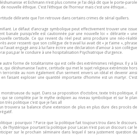
déshumanise et Eichmann n’est plus comme je l’ai déjà dit que le porte-parole
e de nouvelle éthique. C’est l’éthique de l’horreur mais c’est une éthique…
titude délirante que l’on retrouve dans certains crimes de sérial quillers.
ignifiant. Le défaut d’ancrage symbolique peut effectivement trouver une issue
ient banale puisqu’elle est cautionnée par une nouvelle loi « délirante » une
velle certitude. Ce qui revient du réel peut ainsi produire une néo-réalitè
rès avoir ressenti que son collègue de travail lui avait dit « je t’aime », phrase
i l’avait engagé ainsi à lui faire écrire une déclaration d’amour à son collègue
rerai pas,par le conduire à une hospitalisation Psychiatrique d’urgence.
 autre forme de totalitarisme qui est celle des extrémismes religieux. Il y a là
te, qui déshumanise l’autre, certitude qui met le sujet religieux extrémiste hors
en terroriste au nom également d’un serment envers un idéal et devenir ainsi
rt en faisant exploser une quantité importante d’homme est un martyr. C’est
monstrueuse du sujet. Dans sa proposition d’octobre, texte très politique, il
qui se complète par le mythe œdipien au niveau symbolique et sur le plan
n très politique c’est que je fais all
n trouvera sa balance d’une extension de plus en plus dure des procès de
régatif.
litique : pourquoi ? Parce que la politique fait toujours trou dans le discours.
nce, de l’hystérique pourtant la politique pour Lacan n’est pas un discours car le
anticiper sur le prochain séminaire dans lequel il sera justement question du