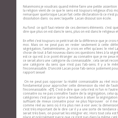
Néanmoins je voudrais quand même faire une petite assertion su
la religion vient de ce que le sens est toujours religieux d’où
remarquer quelorsque Lacan fait cette déclaration-là ce n’est p
dissolution dans ou avec laquelle Lacan dissout son école.
Au fond ce qu’il faut retenir de ces derniers éléments c’est que 
dire que plus on est dans le sens, plus on est dans le religieux 
En effet c’est toujours ce petit trait de la différence que je cro
moi. Mais on ne peut pas en rester seulement à cette défini
ségrégation, l’antisémitisme…Je crois en effet qu’avec le rée
chose de tout à fait nouveau dans ces questions liées à la ségrég
est ce qui est à ce point étranger au connaitre que je ne peux 
ce serait alors une catégorie du connaissable ; cela serait re
une catégorie du sens que n’est pas l’ab-sens. Il y a le mêm
l’inconnaissable. D’uncoté Lacan pose l’ab-sence justement pour s
rapport sexuel
On ne peut pas opposer la réalité connaissable au réel inc
fondamental pour approcher cette dimension du réel de l’autre 
l’inconnaissable. »
[7]
. C’est-à-dire que cela n’est ni l’un ni l’au
connaitre ou ne pas connaître l’autre de la ségrégation, celui qui es
catégories c’est parce qu’on a tendance à situer la ségrégation
suffisant de mieux connaitre pour ne plus l’éprouver or il me
comme réel au sens où il n’a plus rien à voir avec la dimension 
c’est très important de le dire car il y a une sorte de tendance 
serait très bien, on pourrait les intégrer etc. Hors tout cela e
place et précisément parce que ce n’est pas dans la même catég