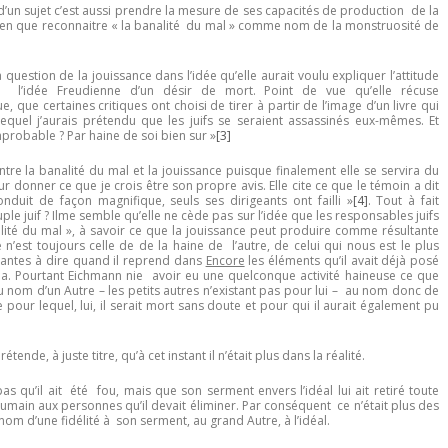
d’un sujet c’est aussi prendre la mesure de ses capacités de production de la
 bien que reconnaitre « la banalité du mal » comme nom de la monstruosité de
 question de la jouissance dans l’idée qu’elle aurait voulu expliquer l’attitude
c l’idée Freudienne d’un désir de mort. Point de vue qu’elle récuse
, que certaines critiques ont choisi de tirer à partir de l’image d’un livre qui
 lequel j’aurais prétendu que les juifs se seraient assassinés eux-mêmes. Et
robable ? Par haine de soi bien sur »
[3]
tre la banalité du mal et la jouissance puisque finalement elle se servira du
onner ce que je crois être son propre avis. Elle cite ce que le témoin a dit
nduit de façon magnifique, seuls ses dirigeants ont failli »
[4]
. Tout à fait
uple juif ? Ilme semble qu’elle ne cède pas sur l’idée que les responsables juifs
ité du mal », à savoir ce que la jouissance peut produire comme résultante
e n’est toujours celle de de la haine de l’autre, de celui qui nous est le plus
santes à dire quand il reprend dans
Encore
les éléments qu’il avait déjà posé
ia. Pourtant Eichmann nie avoir eu une quelconque activité haineuse ce que
au nom d’un Autre – les petits autres n’existant pas pour lui – au nom donc de
pour lequel, lui, il serait mort sans doute et pour qui il aurait également pu
nde, à juste titre, qu’à cet instant il n’était plus dans la réalité.
 qu’il ait été fou, mais que son serment envers l’idéal lui ait retiré toute
umain aux personnes qu’il devait éliminer. Par conséquent ce n’était plus des
nom d’une fidélité à son serment, au grand Autre, à l’idéal.