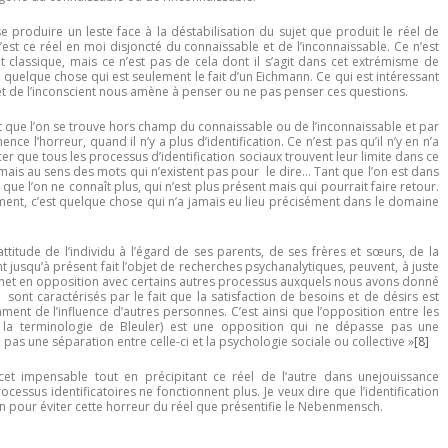
e produire un leste face à la déstabilisation du sujet que produit le réel de
c’est ce réel en moi disjoncté du connaissable et de l’inconnaissable. Ce n’est
et classique, mais ce n’est pas de cela dont il s’agit dans cet extrémisme de
as quelque chose qui est seulement le fait d’un Eichmann. Ce qui est intéressant
ujet de l’inconscient nous amène à penser ou ne pas penser ces questions.
i fait que l’on se trouve hors champ du connaissable ou de l’inconnaissable et par
ce l’horreur, quand il n’y a plus d’identification. Ce n’est pas qu’il n’y en n’a
cer que tous les processus d’identification sociaux trouvent leur limite dans ce
mais au sens des mots qui n’existent pas pour le dire… Tant que l’on est dans
ue l’on ne connaît plus, qui n’est plus présent mais qui pourrait faire retour.
oulement, c’est quelque chose qui n’a jamais eu lieu précisément dans le domaine
ttitude de l’individu à l’égard de ses parents, de ses frères et sœurs, de la
jusqu’à présent fait l’objet de recherches psychanalytiques, peuvent, à juste
met en opposition avec certains autres processus auxquels nous avons donné
s sont caractérisés par le fait que la satisfaction de besoins et de désirs est
nt de l’influence d’autres personnes. C’est ainsi que l’opposition entre les
on la terminologie de Bleuler) est une opposition qui ne dépasse pas une
e pas une séparation entre celle-ci et la psychologie sociale ou collective »
[8]
 à cet impensable tout en précipitant ce réel de l’autre dans unejouissance
essus identificatoires ne fonctionnent plus. Je veux dire que l’identification
n pour éviter cette horreur du réel que présentifie le Nebenmensch.