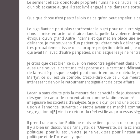
Le serment efface donc toute propriété humaine de l’autre, le 
d’un objet cause auquel il s’est livré engagé ainsi dans une sort
Quelque chose n’est pas très loin de ce qu’on peut appeler la cer
Le signifiant ne peut plus représenter le sujet pour un autre s
dans la mise en acte totalitaire dans laquelle la violence dev
éthique qu’un grand Autre incarne et qui met en place une nou
délirante. Je me souviens d’un patient qui c‘était mis à délirer ap
très probablement issue de sa propre projection délirante, te qu
qui avait fini avec d’autre péripéties, dans lesquelles je ne rent
Je crois que c’est bien ce que l’on rencontre également dans une
aussi une nouvelle certitude, très proche de la certitude déliran
de la réalité puisque le sujet peut mourir en toute quiétude, 
Martyr, ce qui est un comble. C’est-à-dire que celui qui meu
intéressant de voir le retournement signifiant de cette affaire.
Lacan a sans doute pris la mesure des capacités de jouissance 
désigne le camp de concentration comme la dimension réelle 
imaginaire les sociétés d’analyste. Si je dis qu’il prend une positio
usion à l‘annonce suivante : « Notre avenir de marché commu
ségrégation. »
[5]
Ainsi ce retour du réel est lié au processus ség
Il prend une position Politique mais ne tient pas un discours po
Il y a bien un discours de l’analyste, de l’Université, de la scie
politique pour lui est un acte. Je ne veux pas pour l’instant 
politique et de l‘acte analytique.