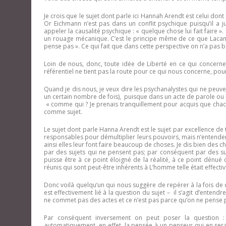
Je crois que le sujet dont parle ici Hannah Arendt est celui dont
Or Eichmann n’est pas dans un conflit psychique puisqu’il a ju
appeler la causalité psychique : « quelque chose lui fait faire ».
un rouage mécanique. C’est le principe même de ce que Lacan sub
pense pas ». Ce qui fait que dans cette perspective on n’a pas be
Loin de nous, donc, toute idée de Liberté en ce qui concerne 
référentiel ne tient pas la route pour ce qui nous concerne, pou
Quand je dis nous, je veux dire les psychanalystes qui ne peuv
un certain nombre de fois), puisque dans un acte de parole ou u
« comme qui ? Je prenais tranquillement pour acquis que chacun
comme sujet.
Le sujet dont parle Hanna Arendt est le sujet par excellence de 
responsables pour démultiplier leurs pouvoirs, mais n’entendent
ainsi elles leur font faire beaucoup de choses. Je dis bien des 
par des sujets qui ne pensent pas; par conséquent par des su
puisse être à ce point éloigné de la réalité, à ce point dénué
réunis qui sont peut-être inhérents à L’homme telle était effec
Donc voilà quelqu‘un qui nous suggère de repérer à la fois de q
est effectivement lié à la question du sujet – il s’agit d’enten
ne commet pas des actes et ce n’est pas parce qu’on ne pense pa
Par conséquent inversement on peut poser la question : 
automatiquement, en effet, la pensée à un penseur qui en serai