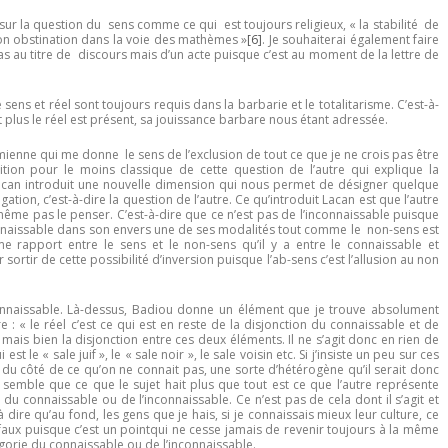
r la question du sens comme ce qui est toujours religieux, « la stabilité de
 mon obstination dans la voie des mathèmes »
[6]
. Je souhaiterai également faire
as au titre de discours mais d’un acte puisque c’est au moment de la lettre de
sens et réel sont toujours requis dans la barbarie et le totalitarisme. C’est-à-
et plus le réel est présent, sa jouissance barbare nous étant adressée.
is mienne qui me donne le sens de l’exclusion de tout ce que je ne crois pas être
tion pour le moins classique de cette question de l’autre qui explique la
l Lacan introduit une nouvelle dimension qui nous permet de désigner quelque
ation, c’est-à-dire la question de l’autre. Ce qu’introduit Lacan est que l’autre
même pas le penser. C’est-à-dire que ce n’est pas de l’inconnaissable puisque
connaissable dans son envers une de ses modalités tout comme le non-sens est
e rapport entre le sens et le non-sens qu’il y a entre le connaissable et
ortir de cette possibilité d’inversion puisque l’ab-sens c’est l’allusion au non
onnaissable. Là-dessus, Badiou donne un élément que je trouve absolument
: « le réel c’est ce qui est en reste de la disjonction du connaissable et de
tre mais bien la disjonction entre ces deux éléments. Il ne s’agit donc en rien de
t le « sale juif », le « sale noir », le sale voisin etc. Si j’insiste un peu sur ces
 du côté de ce qu’on ne connait pas, une sorte d’hétérogène qu’il serait donc
 semble que ce que le sujet hait plus que tout est ce que l’autre représente
du connaissable ou de l’inconnaissable. Ce n’est pas de cela dont il s’agit et
à dire qu’au fond, les gens que je hais, si je connaissais mieux leur culture, ce
st faux puisque c’est un pointqui ne cesse jamais de revenir toujours à la même
orie du connaissable ou de l’inconnaissable.