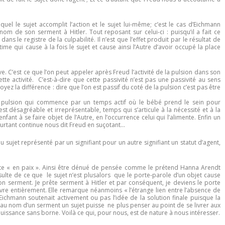
uel le sujet accomplit l’action et le sujet lui-même; c’est le cas d’Eichmann
nom de son serment à Hitler. Tout reposant sur celui-ci : puisqu’il a fait ce
ans le registre de la culpabilité. Il n’est que l’effet produit par le résultat de
e qui cause à la fois le sujet et cause ainsi l’Autre d’avoir occupé la place
sive. C’est ce que l’on peut appeler après Freud l’activité de la pulsion dans son
e activité. C’est-à-dire que cette passivité n’est pas une passivité au sens
yez la différence : dire que l’on est passif du coté de la pulsion c’est pas être
la pulsion qui commence par un temps actif où le bébé prend le sein pour
 est désagréable et irreprésentable, temps qui s’articule à la nécessité et à la
fant à se faire objet de l’Autre, en l’occurrence celui qui l’alimente. Enfin un
pourtant continue nous dit Freud en suçotant…
 au sujet représenté par un signifiant pour un autre signifiant un statut d’agent,
oute « en paix ». Ainsi être dénué de pensée comme le prétend Hanna Arendt
ulte de ce que le sujet n’est plusalors que le porte-parole d’un objet cause
r son serment. Je prête serment à Hitler et par conséquent, je deviens le porte
ivre entièrement. Elle remarque néanmoins « l’étrange lien entre l’absence de
i Eichmann soutenait activement ou pas l’idée de la solution finale puisque la
u’au nom d’un serment un sujet puisse ne plus penser au point de se livrer aux
ouissance sans borne. Voilà ce qui, pour nous, est de nature à nous intéresser.