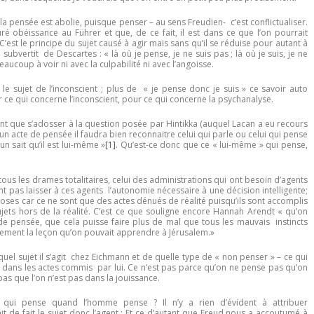
 la pensée est abolie, puisque penser – au sens Freudien- c’est conflictualiser.
ré obéissance au Führer et que, de ce fait, il est dans ce que l’on pourrait
 C’est le principe du sujet causé à agir mais sans qu’il se réduise pour autant à
vertit de Descartes : « là où je pense, je ne suis pas ; là où je suis, je ne
aucoup à voir ni avec la culpabilité ni avec l’angoisse.
le sujet de l’inconscient ; plus de « je pense donc je suis » ce savoir auto
r ce qui concerne l’inconscient, pour ce qui concerne la psychanalyse.
ent que s’adosser à la question posée par Hintikka (auquel Lacan a eu recours
n acte de pensée il faudra bien reconnaitre celui qui parle ou celui qui pense
 sait qu’il est lui-même »
[1]
. Qu’est-ce donc que ce « lui-même » qui pense,
tous les drames totalitaires, celui des administrations qui ont besoin d’agents
 pas laisser à ces agents l’autonomie nécessaire à une décision intelligente;
choses car ce ne sont que des actes dénués de réalité puisqu’ils sont accomplis
jets hors de la réalité. C’est ce que souligne encore Hannah Arendt « qu’on
 de pensée, que cela puisse faire plus de mal que tous les mauvais instincts
tivement la leçon qu’on pouvait apprendre à Jérusalem.»
uel sujet il s’agit chez Eichmann et de quelle type de « non penser » – ce qui
dre dans les actes commis par lui. Ce n’est pas parce qu’on ne pense pas qu’on
s que l’on n’est pas dans la jouissance.
qui pense quand l’homme pense ? Il n’y a rien d’évident à attribuer
t de fait le sujet donc l’agent ; Et ce d’autant que Freud nous a accoutumé à