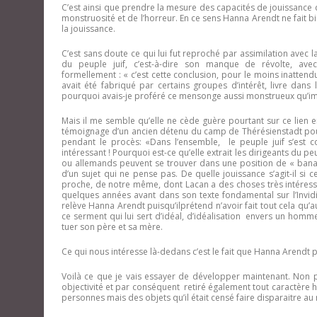
C’est ainsi que prendre la mesure des capacités de jouissance 
monstruosité et de l’horreur. En ce sens Hanna Arendt ne fait
la jouissance.
C’est sans doute ce qui lui fut reproché par assimilation avec la
du peuple juif, c’est-à-dire son manque de révolte, ave
formellement : « c’est cette conclusion, pour le moins inattendue
avait été fabriqué par certains groupes d’intérêt, livre dans
pourquoi avais-je proféré ce mensonge aussi monstrueux qu’imp
Mais il me semble qu’elle ne cède guère pourtant sur ce lien en
témoignage d’un ancien détenu du camp de Thérésienstadt pour d
pendant le procès: «Dans l’ensemble, le peuple juif s’est co
intéressant ! Pourquoi est-ce qu’elle extrait les dirigeants du pe
ou allemands peuvent se trouver dans une position de « banal
d’un sujet qui ne pense pas. De quelle jouissance s’agit-il si c
proche, de notre même, dont Lacan a des choses très intéres
quelques années avant dans son texte fondamental sur l’Invid
relève Hanna Arendt puisqu’ilprétend n’avoir fait tout cela qu’
ce serment qui lui sert d’idéal, d’idéalisation envers un homme 
tuer son père et sa mère.
Ce qui nous intéresse là-dedans c’est le fait que Hanna Arendt préte
Voilà ce que je vais essayer de développer maintenant. Non pas
objectivité et par conséquent retiré également tout caractère h
personnes mais des objets qu’il était censé faire disparaitre au 