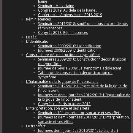
haine
Séminaire Metz Haine
Congrès 2019: Au delà de la haine..
Conférences Amiens Haine 2018-2019
Réminiscences
Séminaires 2017/2018: souffrons-nous encore de nos
réminiscences
Congrès 2018: Réminiscences
Le réel
L’identification
Séminaires 2009/2010: L’identification
Journées 2008/2009: L’identification
Construction/ déconstruction du symptôme
Séminaires 2009/2010: Construction/ déconstruction
du symptôme
Journée de Séville 2009: Le symptôme adolescent
Table ronde:construction déconstruction du
symptôme
L'(in)actualité de la logique de l’inconscient
Séminaires 2012/2013: L'(in)actualité de la logique de
l’inconscient
Journées et demi-journées 2012/2013: L'(in)actualité de
la logique de l’inconscient
Congrès de Paris octobre 2013
L’interprétation, son acte et ses effets
Séminaires: L’interprétation, son acte et ses effets
Journées et demi-journées 2011/2012: L’interprétation,
son acte et ses effets
Le transfert
Journées demi-journées 2010/2011: Le transfert