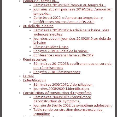
L’amour au temps du…
Séminaires 2019/2020: L’amour au temps du…
Journées et demi journées 2019/2020: L’amour au
temps du…
Congrès oct 2020: « L’amour au temps du… »
Conférences Amiens Amour 2019-2020
Au delà de la haine
Séminaires 2018/2019: Au delà de la haine…des
violences inédites
Journées et demi-journées 2018/2019: au delà de
la haine
Séminaire Metz Haine
Congrès 2019: Au delà de la haine..
Conférences Amiens Haine 2018-2019
Réminiscences
Séminaires 2017/2018: souffrons-nous encore de
nos réminiscences
Congrès 2018: Réminiscences
Le réel
L’identification
Séminaires 2009/2010: L’identification
Journées 2008/2009: L’identification
Construction/ déconstruction du symptôme
Séminaires 2009/2010: Construction/
déconstruction du symptôme
Journée de Séville 2009: Le symptôme adolescent
Table ronde:construction déconstruction du
symptôme