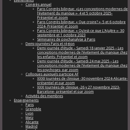
Évènements
Congrès annuel
Paris Congrès bilingue: «Les conceptions modernes de
l’évitement du manque »- 4 et 5 octobre 2025-
Présentiel et zoom
Paris Congrès bilingue: « Que croire? »- 5 et 6 octobre
2024- Présentiel et zoom
Paris Congrès bilingue: « Qu’est-ce que L’A(u)tre »- 30
septembre et 1 octobre 2023
Séminaires de psychanalyse à Paris
Demi-journées Paris et région
Demi journée d’étude – Samedi 18 janvier 2025 – Les
conceptions modernes de l’évitement du manque chez
les enfants- Présentiel et zoom
Demi journée d’étude – Samedi 24 mai 2025 – Les
conceptions modernes de l’évitement du manque chez
les psychoses- par zoom
Colloques auxquels participe AF
XXXII Journées de clinique -30 novembre 2024-Alicante-
présentiel et par zoom
XXXI Journées de clinique -26 y 27 novembre 2023-
Barcelone- présentiel et par zoom
Activités des membres
Enseignements
Paris
Grenoble
Lyon
Metz
Alicante
Madrid