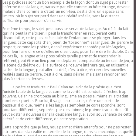
Les psychoses sont un bon exemple de la façon dont un sujet peut rester
enfermé dans la langue, parasité par elle comme un hôte étrange, devenir
malade d’elle comme si c’était un non-lieu, c’est à dire, un espace sans
limites, où le sujet ser perd dans une réalité irréelle, sans la distance
suffisante pour pouvoir s’en servir.
En même temps, le sujet peut aussi se servir de la langue. Au délà du fait
qu’il ne peut la maîtriser, il peut la transformer en recuperant cette
disponibilité, cette plasticité initiale de l’enfant pour se plonger dans les
langues, cette capacité d’ en jouer, de “torsionner” les langues, de perdre le
respect, comme les poètes, dans l’ expérience racontée par Mª Ángeles,
pour leur faire dire ce qu’elles ne disent pas, pour faire dire l’indicible. Dans
ce cas là, la langue et les possibilités qu’elle permet de trascender le
référent, peut être un lieu pour se déplacer, comparable au terrain de jeu, à
la scène du théâtre ou à la surface de l’oeuvre littéraire qui, en utilisant le
cadre de la langue, peut aller au-delà, c’est à dire, récreer des nouvelles
realités sans se perdre, c’est à dire, sans délirer, mais sans renoncer non
plus à certaines dérives.
Le poète et traducteur Paul Celan nous dit de la poésie que c’est
l’unicité fatale de la langue et comme la verité est conduite à l’échec trop
souvent. Celan ne croit pasa au bilinguisme en poésie, même s’il a traduit
nombreux poètes. Pour lui, il s’agit, entre autres, d’être une sorte de
passeur. Il di que, même si les langues semblent se correspondre, sont
pourtant différentes, séparées par des abîmes; le poème traduit doit, s’il
veut exister à nouveau dans la deuxième langue, avoir souvenance de cette
altérité et de cette différence, de cette séparation.
Cette approche que je fais, nous permet d’être attentifs pour ne pas rester
attrapés dans la réalité matérielle de la langue, dans sa mecanique auquelle