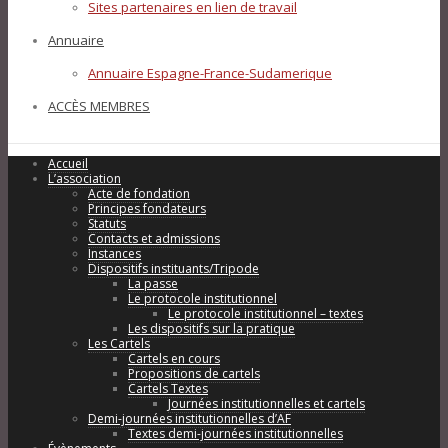
Sites partenaires en lien de travail
Annuaire
Annuaire Espagne-France-Sudamerique
ACCÈS MEMBRES
Accueil
L’association
Acte de fondation
Principes fondateurs
Statuts
Contacts et admissions
Instances
Dispositifs instituants/Tripode
La passe
Le protocole institutionnel
Le protocole institutionnel – textes
Les dispositifs sur la pratique
Les Cartels
Cartels en cours
Propositions de cartels
Cartels Textes
Journées institutionnelles et cartels
Demi-journées institutionnelles d’AF
Textes demi-journées institutionnelles