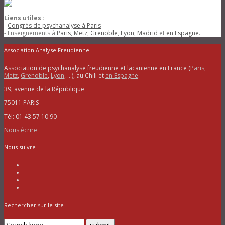
Liens utiles :
-
Congrès de psychanalyse à Paris
- Enseignements à
Paris
,
Metz
,
Grenoble
,
Lyon
,
Madrid
et
en Espagne
.
Association Analyse Freudienne
Association de psychanalyse freudienne et lacanienne en France (
Paris
,
Metz
,
Grenoble
,
Lyon
, …), au Chili et
en Espagne
.
39, avenue de la République
75011 PARIS
Tél: 01 43 57 10 90
Nous écrire
Nous suivre
Rechercher sur le site