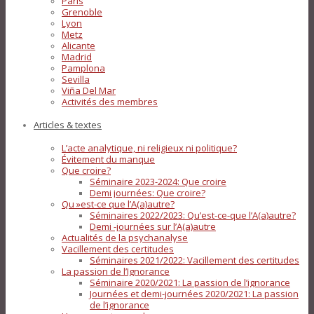
Paris
Grenoble
Lyon
Metz
Alicante
Madrid
Pamplona
Sevilla
Viña Del Mar
Activités des membres
Articles & textes
L’acte analytique, ni religieux ni politique?
Évitement du manque
Que croire?
Séminaire 2023-2024: Que croire
Demi journées: Que croire?
Qu »est-ce que l’A(a)autre?
Séminaires 2022/2023: Qu’est-ce-que l’A(a)autre?
Demi -journées sur l’A(a)autre
Actualités de la psychanalyse
Vacillement des certitudes
Séminaires 2021/2022: Vacillement des certitudes
La passion de l’Ignorance
Séminaire 2020/2021: La passion de l’ignorance
Journées et demi-journées 2020/2021: La passion
de l’ignorance