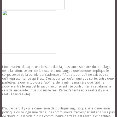
L’inconscient du sujet, une fois perdue la jouissance solitaire du babillage,
de la lallation, se sert de la texture d’une langue quelconque, implique le
corps sexué et la parole qui s’adresse a l’ Autre pour qu’il ne sait pas ce
qu’il répresente, ce qu’ il est. C’est pour ça, qu’en quelque sorte, entre deux
parlêtres, s’ouvre toujours l’abîme, de la même manière que l’abîme
s’ouvre entre le sujet et le savoir inconscient . Se confronter à cet abîme, à
ce vide nécessite un saut dans le réel. Parmi l’altérité et la réalité il y a le
réel. (Alter-réel-ité).
D’autre part, il ya une dimension de politique linguistique, une dimension
politique du bilinguisme dans une communauté d’êtres parlant et il n’y a pas
de doute que le vide qu’une communauté partage, est revêtue d’identités,