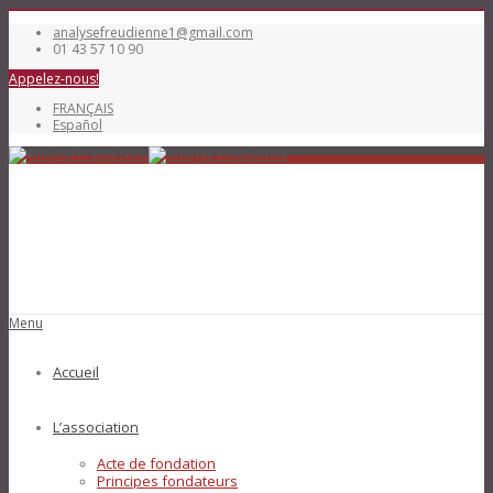
analysefreudienne1@gmail.com
01 43 57 10 90
Appelez-nous!
FRANÇAIS
Español
Menu
Accueil
L’association
Acte de fondation
Principes fondateurs