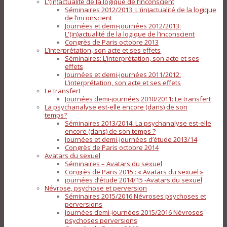
L'(in)actualité de la logique de l’inconscient
Séminaires 2012/2013: L'(in)actualité de la logique
de l’inconscient
Journées et demi-journées 2012/2013:
L'(in)actualité de la logique de l’inconscient
Congrès de Paris octobre 2013
L’interprétation, son acte et ses effets
Séminaires: L’interprétation, son acte et ses
effets
Journées et demi-journées 2011/2012:
L’interprétation, son acte et ses effets
Le transfert
Journées demi-journées 2010/2011: Le transfert
La psychanalyse est-elle encore (dans) de son
temps?
Séminaires 2013/2014: La psychanalyse est-elle
encore (dans) de son temps ?
Journées et demi-journées d’étude 2013/14
Congrès de Paris octobre 2014
Avatars du sexuel
Séminaires – Avatars du sexuel
Congrès de Paris 2015 : « Avatars du sexuel »
journées d’étude 2014/15 -Avatars du sexuel
Névrose, psychose et perversion
Séminaires 2015/2016 Névroses psychoses et
perversions
Journées demi-journées 2015/2016 Névroses
psychoses perversions