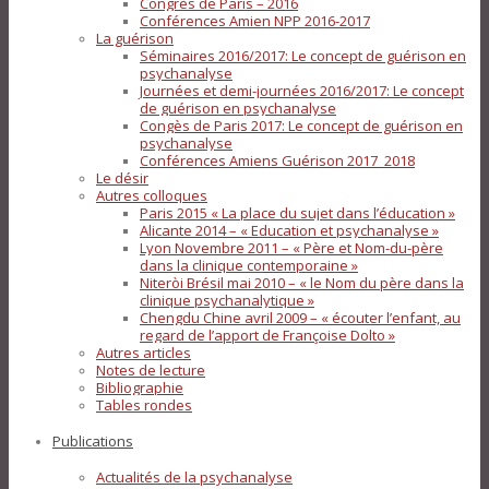
Congrès de Paris – 2016
Conférences Amien NPP 2016-2017
La guérison
Séminaires 2016/2017: Le concept de guérison en
psychanalyse
Journées et demi-journées 2016/2017: Le concept
de guérison en psychanalyse
Congès de Paris 2017: Le concept de guérison en
psychanalyse
Conférences Amiens Guérison 2017_2018
Le désir
Autres colloques
Paris 2015 « La place du sujet dans l’éducation »
Alicante 2014 – « Education et psychanalyse »
Lyon Novembre 2011 – « Père et Nom-du-père
dans la clinique contemporaine »
Niteròi Brésil mai 2010 – « le Nom du père dans la
clinique psychanalytique »
Chengdu Chine avril 2009 – « écouter l’enfant, au
regard de l’apport de Françoise Dolto »
Autres articles
Notes de lecture
Bibliographie
Tables rondes
Publications
Actualités de la psychanalyse