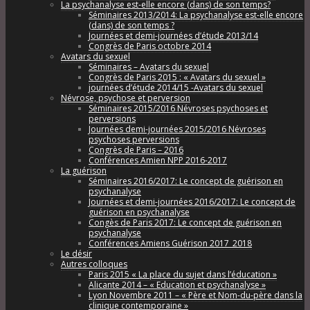
La psychanalyse est-elle encore (dans) de son temps?
Séminaires 2013/2014: La psychanalyse est-elle encore
(dans) de son temps ?
Journées et demi-journées d’étude 2013/14
Congrès de Paris octobre 2014
Avatars du sexuel
Séminaires – Avatars du sexuel
Congrès de Paris 2015 : « Avatars du sexuel »
journées d’étude 2014/15 -Avatars du sexuel
Névrose, psychose et perversion
Séminaires 2015/2016 Névroses psychoses et
perversions
Journées demi-journées 2015/2016 Névroses
psychoses perversions
Congrès de Paris – 2016
Conférences Amien NPP 2016-2017
La guérison
Séminaires 2016/2017: Le concept de guérison en
psychanalyse
Journées et demi-journées 2016/2017: Le concept de
guérison en psychanalyse
Congès de Paris 2017: Le concept de guérison en
psychanalyse
Conférences Amiens Guérison 2017_2018
Le désir
Autres colloques
Paris 2015 « La place du sujet dans l’éducation »
Alicante 2014 – « Education et psychanalyse »
Lyon Novembre 2011 – « Père et Nom-du-père dans la
clinique contemporaine »