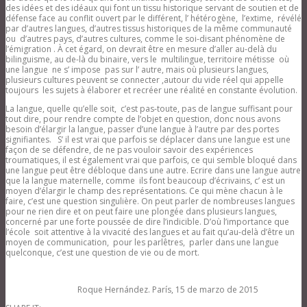
des idées et des idéaux qui font un tissu historique servant de soutien et de
défense face au conflit ouvert par le différent, l’ hétérogène, l’extime, révélé
par d’autres langues, d’autres tissus historiques de la même communauté
ou d’autres pays, d’autres cultures, comme le soi-disant phénomène de
l’émigration . À cet égard, on devrait être en mesure d’aller au-delà du
bilinguisme, au de-là du binaire, vers le multilingue, territoire métisse où
une langue ne s’ impose pas sur l’ autre, mais où plusieurs langues,
plusieurs cultures peuvent se connecter ,autour du vide réel qui appelle
toujours les sujets à élaborer et recréer une réalité en constante évolution.
La langue, quelle qu’elle soit, c’est pas-toute, pas de langue suffisant pour
tout dire, pour rendre compte de l’objet en question, donc nous avons
besoin d’élargir la langue, passer d’une langue à l’autre par des portes
signifiantes. S’ il est vrai que parfois se déplacer dans une langue est une
façon de se défendre, de ne pas vouloir savoir des expériences
troumatiques, il est également vrai que parfois, ce qui semble bloqué dans
une langue peut être débloque dans une autre. Ecrire dans une langue autre
que la langue maternelle, comme ils font beaucoup d’écrivains, c’ est un
moyen d’élargir le champ des représentations. Ce qui mène chacun à le
faire, c’est une question singulière. On peut parler de nombreuses langues
pour ne rien dire et on peut faire une plongée dans plusieurs langues,
concerné par une forte poussée de dire l’indicible. D’où l’importance que
l’école soit attentive à la vivacité des langues et au fait qu’au-delà d’être un
moyen de communication, pour les parlêtres, parler dans une langue
quelconque, c’est une question de vie ou de mort.
Roque Hernández. París, 15 de marzo de 2015