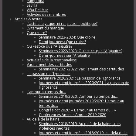
Pamplona
Sevilla
Viña Del Mar
Activités des membres
Articles & textes
L’acte analytique, ni religieux ni politique?
Évitement du manque
Que croire?
Séminaire 2023-2024: Que croire
Demi journées: Que croire?
Qu »est-ce que l’A(a)autre?
Séminaires 2022/2023: Qu’est-ce-que l’A(a)autre?
Demi -journées sur l’A(a)autre
Actualités de la psychanalyse
Vacillement des certitudes
Séminaires 2021/2022: Vacillement des certitudes
La passion de l’Ignorance
Séminaire 2020/2021: La passion de l’ignorance
Journées et demi-journées 2020/2021: La passion de
l’ignorance
L’amour au temps du…
Séminaires 2019/2020: L’amour au temps du…
Journées et demi journées 2019/2020: L’amour au
temps du…
Congrès oct 2020: « L’amour au temps du… »
Conférences Amiens Amour 2019-2020
Au delà de la haine
Séminaires 2018/2019: Au delà de la haine…des
violences inédites
Journées et demi-journées 2018/2019: au delà de la