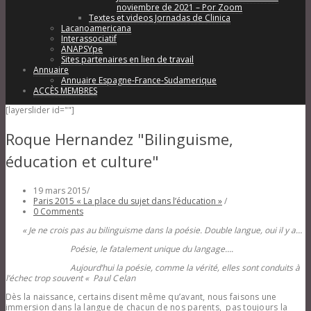
noviembre de 2021 – Por Zoom
Textes et videos Jornadas de Clinica
Lacanoamericana
Interassociatif
ANAPSYpe
Sites partenaires en lien de travail
Annuaire
Annuaire Espagne-France-Sudamerique
ACCÈS MEMBRES
[layerslider id=""]
Roque Hernandez "Bilinguisme,
éducation et culture"
19 mars 2015
/
Paris 2015 « La place du sujet dans l’éducation »
/
0 Comments
« Je ne crois pas au bilinguisme dans la poésie. Double langue, oui il y a…
Poésie, le fatalement unique du langage….
Aujourd’hui la poésie, comme la vérité, elles sont conduits à
l’échec trop souvent «
Paul Celan
Dès la naissance, certains disent même qu’avant, nous faisons une
immersion dans la langue de chacun de nos parents, pas toujours la