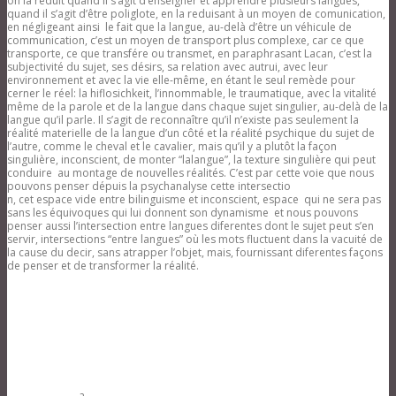
on la réduit quand il s’agit d’enseigner et apprendre plusieurs langues,
quand il s’agit d’être poliglote, en la reduisant à un moyen de comunication,
en négligeant ainsi le fait que la langue, au-delà d’être un véhicule de
communication, c’est un moyen de transport plus complexe, car ce que
transporte, ce que transfére ou transmet, en paraphrasant Lacan, c’est la
subjectivité du sujet, ses désirs, sa relation avec autrui, avec leur
environnement et avec la vie elle-même, en étant le seul remède pour
cerner le réel: la hiflosichkeit, l’innommable, le traumatique, avec la vitalité
même de la parole et de la langue dans chaque sujet singulier, au-delà de la
langue qu’il parle. Il s’agit de reconnaître qu’il n’existe pas seulement la
réalité materielle de la langue d’un côté et la réalité psychique du sujet de
l’autre, comme le cheval et le cavalier, mais qu’il y a plutôt la façon
singulière, inconscient, de monter “lalangue”, la texture singulière qui peut
conduire au montage de nouvelles réalités. C’est par cette voie que nous
pouvons penser dépuis la psychanalyse cette intersectio
n, cet espace vide entre bilinguisme et inconscient, espace qui ne sera pas
sans les équivoques qui lui donnent son dynamisme et nous pouvons
penser aussi l’intersection entre langues diferentes dont le sujet peut s’en
servir, intersections “entre langues” où les mots fluctuent dans la vacuité de
la cause du decir, sans atrapper l’objet, mais, fournissant diferentes façons
de penser et de transformer la réalité.
a