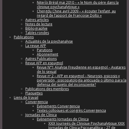
Niteròi Brésil mai 2010 – « le Nom du père dans la
clinique psychanalytique »
Chengdu Chine avril 2009 – « écouter l’enfant, au
regard de l’apport de Françoise Dolto »
Autres articles
Notes de lecture
Bibliographie
Tables rondes
Publications
Actualités de la psychanalyse
La revue AFP
Parutions
Abonnement
Autres Publications
Revue AFP en espagnol
Revue N°1 Analyse Freudienne en espagnol – Avatares
de lo sexual
Revue nº 2 – AFP en espagnol – Neurosis, psicosis y
perversión, ¿psicopatología anticuada o último para la
defensa del sujeto del inconsciente?
Publications des membres
Plaquettes
Liens de travail
Convergencia
Evènements Convergencia
Textes colloques et congrès Convergencia
Jornadas de Clínica
Evènements Jornadas de Clinica
XXIX Journeés de Clinique Psychanalytique XXIX
Jornadas de Clínica Psicoanalítica – 27 de