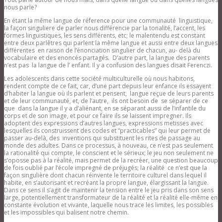
nous parle?
En étant la même langue de réference pour une communauté linguistique,
la façon singuliere de parler nous différencie par la tonalité, l’accent, les
formes linguistiques, les sens différents, etc; le malentendu est constant
entre deux parlêtres qui parlent la même langue et aussi entre deux langues
différentes en raison de l’énonciation singulier de chacun, au- delà du
vocabulaire et des enoncés partagés. D’autre part, la langue des parents
n’est pas la langue de l’ enfant. Il y a confusion des langues disait Ferenczi.
Les adolescents dans cette société multiculturelle où nous habitons,
rendent compte de ce fait, car, d’une part depuis leur enfance ils essayent
d’habiter la langue où ils parlent et pensent, langue reçue de leurs parents
et de leur communauté, et, de l’autre, ils ont besoin de se séparer de ce
que dans la langue il y a d’aliénant, en se séparant aussi de l’infantile du
corps et de son image, et pour ce faire ils se laissent impregner. Ils
adoptent des expressions d’autres langues, expressions metisses avec
lesquelles ils construissent des codes et “practicables” qui leur permet de
passer au-delà, des inventions qui substituent les rites de passage au
monde des adultes. Dans ce processus, à nouveau, ce n’est pas seulement
la rationalité qui compte, le conscient et le sérieux; le jeu non seulement ne
s’oposse pas à la réalité, mais permet de la recréer, une question beaucoup
de fois oublié par l’école impregné de préjugés; la réalité ce n’est que la
façon singulière dont chacun réinvente le territoire culturel dans lequel il
habite, en s’autorisant et recréant la propre langue, élargissant la langue.
Dans ce sens il s’agit de maintenir la tension entre le jeu pris dans son sens
large, potentiellement transformateur de la réalité et la réalité elle-même en
constante évolution et vivante, laquelle nous trace les limites, les possibles
et les impossibles qui balisent notre chemin.