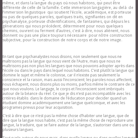
même, et dans la langue du pays où nous habitons, qui peut être
différente de celle de la famille. Cette immersion langagière, au delà de
l’immersion linguistique qui soutient l’école, académique, est porteuse
ou pas de quelques paroles, quelques traits, signifiantes on dit en
psychanalyse, porteuse d’identifications, de fantasmes, qui dépuis les
génerations qui nous précédent, déterminent pour nous quelques
chemins, ouvrent ou ferment d’autres, c’est à dire, nous aliénent, nous
donnent ou pas une place toujours nécessaire pour nôtre construction
subjective, pour la construction de notre corps et de notre image.
En tant que psychanalystes nous disons, non seulement que nous ne
maîtrisons pas la langue qui nous vient de l’Autre, mais que nous ne
maîtrisons pas non plus les langues que nous pouvons adopter après dans
l’école ou dans le pays dans lequel nous habitons. C’est plutôt la langue qui
domine le sujet et même le colonise, car il n’existe pas seulement la
conscience et la raison, mais aussi l’inconscient; les paroles nous affectent,
nous échapent, nous disons plus ou moins, parfois même le contraire de ce
que nous voulons. Le langage, le corps et l’inconscient sont imbriqués
autour de la béance du réel. Ce que je dis n’est pas incompatible avec les
critères établis dans le domaine de l’éducation pour decider quand un
étudiant domine académiquement une langue quelconque, et avec les
programes prevus pour leur acquisition.
C’est à dire que ce n’est pas la même chose d’habiter une langue, que de
dire que la langue nous habite, c’est pas la même chose de reproduire une
langue, la traduire, que se faire auteur de la langue, s’autoriser dans une ou
plusieurs langues.
Tout parle autour de nous mais, dans quelle langue ou dans quelles langues