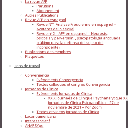
La revue AFP
Parutions
Abonnement
Autres Publications
Revue AFP en espagnol
Revue N°1 Analyse Freudienne en espagnol –
Avatares de lo sexual
Revue nº 2 – AFP en espagnol – Neurosis,
psicosis y perversión, ¿psicopatología anticuada
o último para la defensa del sujeto del
inconsciente?
Publications des membres
Plaquettes
Liens de travail
Convergencia
Evènements Convergencia
Textes colloques et congrès Convergencia
Jornadas de Clínica
Evènements Jornadas de Clinica
XXIX Journeés de Clinique Psychanalytique XX
Jornadas de Clínica Psicoanalítica – 27 de
noviembre de 2021 – Por Zoom
Textes et videos Jornadas de Clinica
Lacanoamericana
Interassociatif
ANAPSYpe