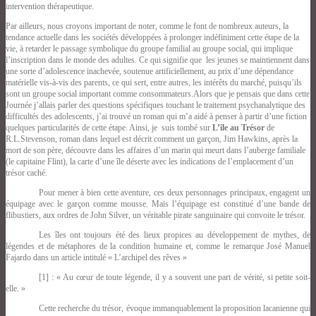
intervention thérapeutique.
Par ailleurs, nous croyons important de noter, comme le font de nombreux auteurs, la
tendance actuelle dans les sociétés développées à prolonger indéfiniment cette étape de la
vie, à retarder le passage symbolique du groupe familial au groupe social, qui implique
l’inscription dans le monde des adultes. Ce qui
signifie que les jeunes se maintiennent dans
une sorte d’adolescence inachevée, soutenue artificiellement, au prix d’une dépendance
matérielle vis-à-vis des parents, ce qui sert, entre autres, les intérêts du marché, puisqu’ils
sont un groupe social important comme consommateurs.
Alors que je pensais que dans cette
Journée j’allais parler des questions spécifiques touchant le traitement psychanalytique des
difficultés des adolescents, j’ai trouvé un roman qui m’a aidé à penser à partir d’une fiction
quelques particularités de cette étape. Ainsi, je suis tombé sur
L’île au Trésor
de
R.L.Stevenson, roman dans lequel est décrit comment un garçon, Jim Hawkins, après la
mort de son père, découvre dans les affaires d’un marin qui meurt dans l’auberge familiale
(le capitaine Flint), la carte d’une île déserte avec les indications de l’emplacement d’un
trésor
caché.
Pour mener à bien cette aventure, ces deux personnages principaux, engagent un
équipage avec le garçon comme mousse. Mais l’équipage est constitué d’une bande de
flibustiers, aux ordres de John Silver, un véritable pirate sanguinaire qui convoite le trésor.
Les îles ont toujours été des lieux propices au développement de mythes, de
légendes et de métaphores de la condition humaine et, comme le remarque José Manuel
Fajardo dans un article intitulé « L’archipel des rêves »
[1] : « Au cœur de toute légende, il y a souvent une part de vérité, si petite soit-
elle. »
Cette recherche du trésor, évoque immanquablement la proposition lacanienne qui