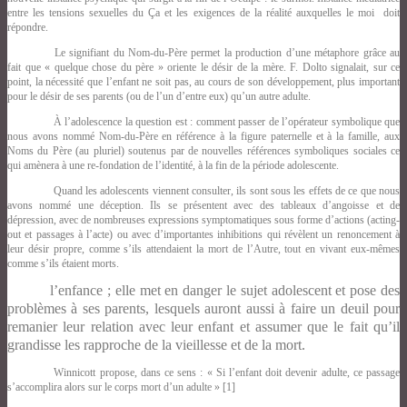
entre les tensions sexuelles du Ça et les exigences de la réalité auxquelles le moi doit
répondre.
Le signifiant du Nom-du-Père permet la production d’une métaphore grâce au
fait que « quelque chose du père » oriente le désir de la mère. F. Dolto signalait, sur ce
point, la nécessité que l’enfant ne soit pas, au cours de son développement, plus important
pour le désir de ses parents (ou de l’un d’entre eux) qu’un autre adulte.
À l’adolescence la question est : comment passer de l’opérateur symbolique que
nous avons nommé Nom-du-Père en référence à la figure paternelle et à la famille, aux
Noms du Père (au pluriel) soutenus par de nouvelles références symboliques sociales ce
qui amènera à une re-fondation de l’identité, à la fin de la période adolescente.
Quand les adolescents viennent consulter, ils sont sous les effets de ce que nous
avons nommé une déception. Ils se présentent avec des tableaux d’angoisse et de
dépression, avec de nombreuses expressions symptomatiques sous forme d’actions (acting-
out et passages à l’acte) ou avec d’importantes inhibitions qui révèlent un renoncement à
leur désir propre, comme s’ils attendaient la mort de l’Autre, tout en vivant eux-mêmes
comme s’ils étaient morts.
l’enfance ; elle met en danger le sujet adolescent et pose des
problèmes à ses parents, lesquels auront aussi à faire un deuil pour
remanier leur relation avec leur enfant et assumer que le fait qu’il
grandisse les rapproche de la vieillesse et de la mort.
Winnicott propose, dans ce sens : « Si l’enfant doit devenir adulte, ce passage
s’accomplira alors sur le corps mort d’un adulte » [1]