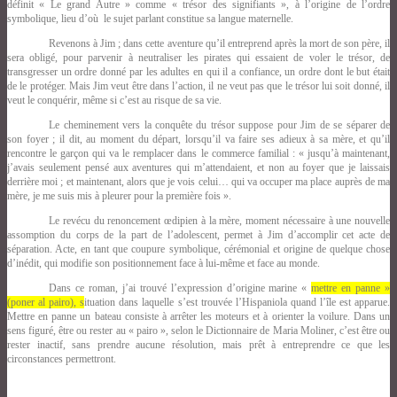
définit « Le grand Autre » comme « trésor des signifiants », à l’origine de l’ordre
symbolique, lieu d’où le sujet parlant constitue sa langue maternelle.
Revenons à Jim ; dans cette aventure qu’il entreprend après la mort de son père, il
sera obligé, pour parvenir à neutraliser les pirates qui essaient de voler le trésor, de
transgresser un ordre donné par les adultes en qui il a confiance, un ordre dont le but était
de le protéger. Mais Jim veut être dans l’action, il ne veut pas que le trésor lui soit donné, il
veut le conquérir, même si c’est au risque de sa vie.
Le cheminement vers la conquête du trésor suppose pour Jim de se séparer de
son foyer ; il dit, au moment du départ, lorsqu’il va faire ses adieux à sa mère, et qu’il
rencontre le garçon qui va le remplacer dans le commerce familial : « jusqu’à maintenant,
j’avais seulement pensé aux aventures qui m’attendaient, et non au foyer que je laissais
derrière moi ; et maintenant, alors que je vois celui… qui va occuper ma place auprès de ma
mère, je me suis mis à pleurer pour la première fois ».
Le revécu du renoncement œdipien à la mère, moment nécessaire à une nouvelle
assomption du corps de la part de l’adolescent, permet à Jim d’accomplir cet acte de
séparation. Acte, en tant que coupure symbolique, cérémonial et origine de quelque chose
d’inédit, qui modifie son positionnement face à lui-même et face au monde.
Dans ce roman, j’ai trouvé l’expression d’origine marine «
mettre en panne »
(poner al pairo), s
ituation dans laquelle s’est trouvée l’Hispaniola quand l’île est apparue.
Mettre en panne un bateau consiste à arrêter les moteurs et à orienter la voilure. Dans un
sens figuré, être ou rester au « pairo », selon le Dictionnaire de Maria Moliner, c’est être ou
rester inactif, sans prendre aucune résolution, mais prêt à entreprendre ce que les
circonstances permettront.