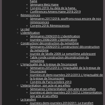
haine
Séminaire Metz Haine
Congrès 2019: Au delà de la haine..
Conférences Amiens Haine 2018-2019
Réminiscences
Séminaires 2017/2018: souffrons-nous encore de nos
réminiscences
Congrès 2018: Réminiscences
Le réel
L’identification
Séminaires 2009/2010: L’identification
Journées 2008/2009: L’identification
Construction/ déconstruction du symptôme
Séminaires 2009/2010: Construction/ déconstruction
du symptôme
Journée de Séville 2009: Le symptôme adolescent
Table ronde:construction déconstruction du
symptôme
L'(in)actualité de la logique de l’inconscient
Séminaires 2012/2013: L'(in)actualité de la logique de
l’inconscient
Journées et demi-journées 2012/2013: L'(in)actualité de
la logique de l’inconscient
Congrès de Paris octobre 2013
L’interprétation, son acte et ses effets
Séminaires: L’interprétation, son acte et ses effets
Journées et demi-journées 2011/2012: L’interprétation,
son acte et ses effets
Le transfert
Journées demi-journées 2010/2011: Le transfert