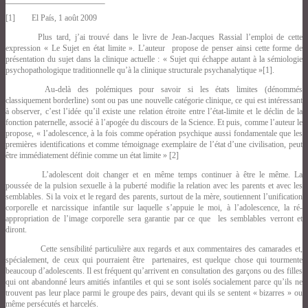
[1]
El País, 1 août 2009
Plus tard, j’ai trouvé dans le livre de Jean-Jacques Rassial l’emploi de cette
expression « Le Sujet en état limite ». L’auteur propose de penser ainsi cette forme de
présentation du sujet dans la clinique actuelle : « Sujet qui échappe autant à la sémiologie
psychopathologique traditionnelle qu’à la clinique structurale psychanalytique »[1].
Au-delà des polémiques pour savoir si les états limites (dénommés
classiquement borderline) sont ou pas une nouvelle catégorie clinique, ce qui est intéressant
à observer, c’est l’idée qu’il existe une relation étroite entre l’état-limite et le déclin de la
fonction paternelle, associé à l’apogée du discours de la Science. Et puis, comme l’auteur le
propose, « l’adolescence, à la fois comme opération psychique aussi fondamentale que les
premières identifications et comme témoignage exemplaire de l’état d’une civilisation, peut
être immédiatement définie comme un état limite » [2]
L’adolescent doit changer et en même temps continuer à être le même. La
poussée de la pulsion sexuelle à la puberté modifie la relation avec les parents et avec les
semblables. Si la voix et le regard des parents, surtout de la mère, soutiennent l’unification
corporelle et narcissique infantile sur laquelle s’appuie
le moi,
à l’adolescence, la ré-
appropriation de l’image corporelle sera garantie par ce que les semblables verront et
diront.
Cette sensibilité particulière aux regards et aux commentaires des camarades et,
spécialement, de ceux qui pourraient être partenaires, est quelque chose qui tourmente
beaucoup d’adolescents. Il est fréquent qu’arrivent en consultation des garçons ou des filles
qui ont abandonné leurs amitiés infantiles et qui se sont isolés socialement parce qu’ils ne
trouvent pas leur place parmi le groupe des pairs, devant qui ils se sentent « bizarres » ou
même persécutés et harcelés.