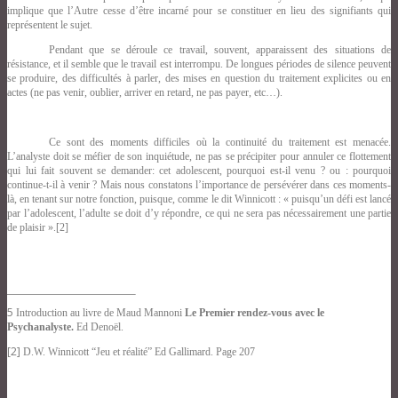
implique que l’Autre cesse d’être incarné pour se constituer en lieu des signifiants qui
représentent le sujet.
Pendant que se déroule ce travail, souvent, apparaissent des situations de
résistance, et il semble que le travail est interrompu. De longues périodes de silence peuvent
se produire, des difficultés à parler, des mises en question du traitement explicites ou en
actes (ne pas venir, oublier, arriver en retard, ne pas payer, etc…).
Ce sont des moments difficiles où la continuité du traitement est menacée.
L’analyste doit se méfier de son inquiétude, ne pas se précipiter pour annuler ce flottement
qui lui fait souvent se demander: cet adolescent, pourquoi est-il venu ? ou : pourquoi
continue-t-il à venir ? Mais nous constatons l’importance de persévérer dans ces moments-
là, en tenant sur notre fonction, puisque, comme le dit Winnicott : « puisqu’un défi est lancé
par l’adolescent
, l’adulte se doit d’y répondre, ce qui ne sera pas nécessairement une partie
de plaisir ».[2]
5
Introduction au livre de Maud Mannoni
Le Premier rendez-vous avec le
Psychanalyste.
Ed Denoël.
[2]
D.W. Winnicott “Jeu et réalité” Ed Gallimard. Page 207