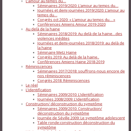
L’amour au temps du…
Séminaires 2019/2020: L’amour au temps du…
Journées et demi journées 2019/2020: L’amour au
temps du…
Congrès oct 2020: « L’amour au temps du… »
Conférences Amiens Amour 2019-2020
Au delà de la haine
Séminaires 2018/2019: Au delà de la haine…des
violences inédites
Journées et demi-journées 2018/2019: au delà de
la haine
Séminaire Metz Haine
Congrès 2019: Au delà de la haine..
Conférences Amiens Haine 2018-2019
Réminiscences
Séminaires 2017/2018: souffrons-nous encore de
nos réminiscences
Congrès 2018: Réminiscences
Le réel
L’identification
Séminaires 2009/2010: L’identification
Journées 2008/2009: L’identification
Construction/ déconstruction du symptôme
Séminaires 2009/2010: Construction/
déconstruction du symptôme
Journée de Séville 2009: Le symptôme adolescent
Table ronde:construction déconstruction du
symptôme