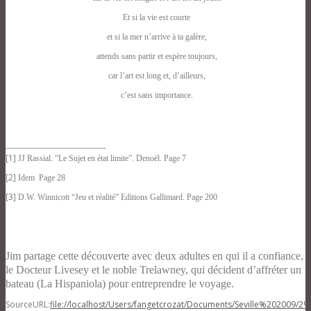
Et si la vie est courte
et si la mer n’arrive à ta galère,
attends sans partir et espère toujours,
car l’art est long et, d’ailleurs,
c’est
sans importance.
[1]
JJ Rassial. “Le Sujet en état limite”. Denoël. Page 7
[2]
Idem Page 28
[3]
D.W. Winnicott “Jeu et réalité” Editions Gallimard. Page 200
Jim
partage cette découverte avec deux adultes en qui il a confiance,
le Docteur Livesey et le noble Trelawney, qui décident d’affréter un
bateau (La Hispaniola) pour entreprendre le voyage.
SourceURL:
file://localhost/Users/fangetcrozat/Documents/Seville%20200