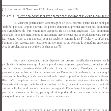
[1]
D.W. Winnicott “Jeu et réalité” Editions Gallimard. Page 200
SourceURL:
file://localhost/Users/fangetcrozat/Documents/Seville%20200
Ils viennent généralement accompagnés de leurs parents, quand ils ne sont pas
“traînés” par eux. Le plus souvent, les parents donnent au premier entretien des définitions
des symptômes de leur enfant face auxquels ils se sentent angoissés. Ces définitions
parentales nous montrent le type d’interactions inconscientes qui se produisent entre eux et
leur enfant. Mais ce qui importe, pour un analyste, comme le dit F. Dolto « ce n’est pas
l’angoisse des parents, aussi justifiée soit-elle, mais ce qu’exprime le symptôme en relation
avec la problématique particulière de chaque cas”[1].
Pour que l’adolescent puisse déployer ses propres inquiétudes au moyen de la
parole dans le traitement et qu’il puisse prendre en charge ses symptômes, il est nécessaire
que la relation transférentielle s’installe. Dans le transfert, l’analyste va incarner
provisoirement le lieu de l’Autre, permettant que l’autorité soit déplacée sur un adulte qui
n’est pas un familier, à l’aide de cette fiction du savoir supposé sur le sens des symptômes.
Bien qu’il n’applique pas au discours du patient un savoir déjà constitué en théorie,
l’analyste doit occuper cette fonction. Soutenir ce lieu, maintenir une apparence d’autorité
qui accueille les modifications dues aux ravages
de l’écroulement imaginaire de l’Autre
paternel est essentiel au travail, parce qu’il est important de ne pas adhérer à la définition
des symptômes que donnent les parents ou le milieu social.
La fin de ce parcours passe par la destitution de l’analyste de cette fiction, ce qui