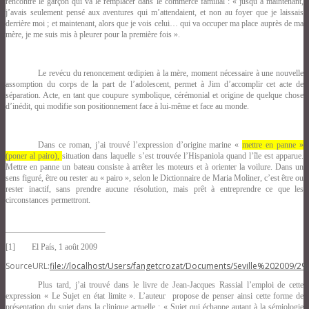
rencontre le garçon qui va le remplacer dans le commerce familial : « jusqu’à maintenant,
j’avais seulement pensé aux aventures qui m’attendaient, et non au foyer que je laissais
derrière moi ; et maintenant, alors que je vois celui… qui va occuper ma place auprès de ma
mère, je me suis mis à pleurer pour la première fois ».
Le revécu du renoncement œdipien à la mère, moment nécessaire à une nouvelle
assomption du corps de la part de l’adolescent, permet à Jim d’accomplir cet acte de
séparation. Acte, en tant que coupure symbolique, cérémonial et origine de quelque chose
d’inédit, qui modifie son positionnement face à lui-même et face au monde.
Dans ce roman, j’ai trouvé l’expression d’origine marine «
mettre en panne »
(poner al pairo),
situation dans laquelle s’est trouvée l’Hispaniola quand l’île est apparue.
Mettre en panne un bateau consiste à arrêter les moteurs et à orienter la voilure. Dans un
sens figuré, être ou rester au « pairo », selon le Dictionnaire de Maria Moliner, c’est être ou
rester inactif, sans prendre aucune résolution, mais prêt à entreprendre ce que les
circonstances permettront.
[1]
El País, 1 août 2009
SourceURL:
file://localhost/Users/fangetcrozat/Documents/Seville%20200
Plus tard, j’ai trouvé dans le livre de Jean-Jacques Rassial l’emploi de cette
expression « Le Sujet en état limite ». L’auteur propose de penser ainsi cette forme de
présentation du sujet dans la clinique actuelle : « Sujet qui échappe autant à la sémiologie