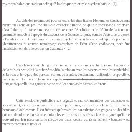
psychopathologique traditionnelle qu’à la clinique structurale psychanalytique »
[1].
Au-delà des polémiques pour savoir si les états limites (dénommés classiquement
borderline) sont ou pas une nouvelle catégorie clinique, ce qui est intéressant à observer,
c’est l’idée qu’il existe une relation étroite entre l’état-limite et le déclin de la fonction
paternelle, associé à l’apogée du discours de la Science. Et puis, comme l’auteur le propose,
« l’adolescence, à la fois comme opération psychique aussi fondamentale que les premières
identifications et comme témoignage exemplaire de l’état d’une civilisation, peut être
immédiatement définie comme un état limite »
[2]
L’adolescent doit changer et en même temps continuer à être le même. La poussée
de la pulsion sexuelle à la puberté modifie la relation avec les parents et avec les semblables.
Si la voix et le regard des parents, surtout de la mère, soutiennent l’unification corporelle et
narcissique infantile sur laquelle s’appuie
le moi,
à l’adolescence, la ré-appropriation de
l’image corporelle sera garantie par ce que les semblables verront et diront.
Cette sensibilité particulière aux regards et aux commentaires des camarades et,
spécialement, de ceux qui pourraient être partenaires, est quelque chose qui tourmente
beaucoup d’adolescents. Il est fréquent qu’arrivent en consultation des garçons ou des filles
qui ont abandonné leurs amitiés infantiles et qui se sont isolés socialement parce qu’ils ne
trouvent pas leur place parmi le groupe des pairs, devant qui ils se sentent « bizarres » ou
même persécutés et harcelés.