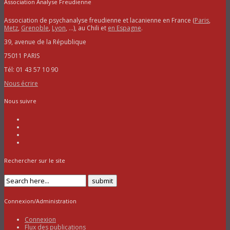
Association Analyse Freudienne
Association de psychanalyse freudienne et lacanienne en France (
Paris
,
Metz
,
Grenoble
,
Lyon
, …), au Chili et
en Espagne
.
39, avenue de la République
75011 PARIS
Tél: 01 43 57 10 90
Nous écrire
Nous suivre
Rechercher sur le site
Connexion/Administration
Connexion
Flux des publications