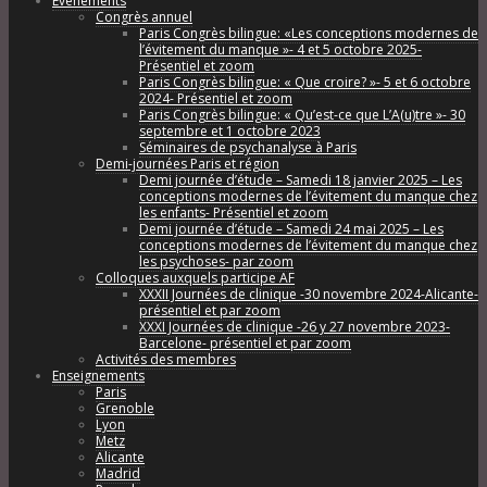
Évènements
Congrès annuel
Paris Congrès bilingue: «Les conceptions modernes de
l’évitement du manque »- 4 et 5 octobre 2025-
Présentiel et zoom
Paris Congrès bilingue: « Que croire? »- 5 et 6 octobre
2024- Présentiel et zoom
Paris Congrès bilingue: « Qu’est-ce que L’A(u)tre »- 30
septembre et 1 octobre 2023
Séminaires de psychanalyse à Paris
Demi-journées Paris et région
Demi journée d’étude – Samedi 18 janvier 2025 – Les
conceptions modernes de l’évitement du manque chez
les enfants- Présentiel et zoom
Demi journée d’étude – Samedi 24 mai 2025 – Les
conceptions modernes de l’évitement du manque chez
les psychoses- par zoom
Colloques auxquels participe AF
XXXII Journées de clinique -30 novembre 2024-Alicante-
présentiel et par zoom
XXXI Journées de clinique -26 y 27 novembre 2023-
Barcelone- présentiel et par zoom
Activités des membres
Enseignements
Paris
Grenoble
Lyon
Metz
Alicante
Madrid