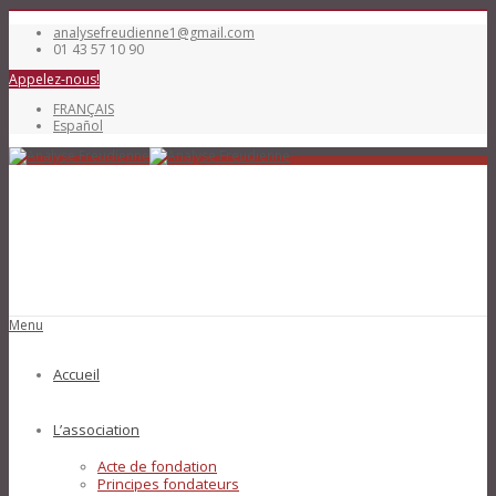
analysefreudienne1@gmail.com
01 43 57 10 90
Appelez-nous!
FRANÇAIS
Español
Menu
Accueil
L’association
Acte de fondation
Principes fondateurs