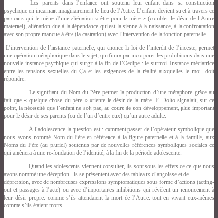
Les parents dans l’enfance ont soutenu leur enfant dans sa construction
psychique en incarnant imaginairement le lieu de l’Autre. L’enfant devient sujet à travers ce
parcours qui le mène d’une aliénation « être pour la mère » (combler le désir de l’Autre
maternel), aliénation due à la dépendance qui est la sienne à la naissance, à la confrontation
avec son propre manque à être (la castration) avec l’intervention de la fonction paternelle.
L’intervention de l’instance paternelle, qui énonce la loi de l’interdit de l’inceste, permet
une opération métaphorique dans le sujet, qui finira par incorporer les prohibitions dans une
nouvelle instance psychique qui surgit à la fin de l’Oedipe : le surmoi. Instance médiatrice
entre les tensions sexuelles du Ça et les exigences de la réalité auxquelles le moi doit
répondre.
Le signifiant du Nom-du-Père permet la production d’une métaphore grâce au
fait que « quelque chose du père » oriente le désir de la mère. F. Dolto signalait, sur ce
point, la nécessité que l’enfant ne soit pas, au cours de son développement, plus important
pour le désir de ses parents (ou de l’un d’entre eux) qu’un autre adulte.
À l’adolescence la question est : comment passer de l’opérateur symbolique que
nous avons nommé Nom-du-Père en référence à la figure paternelle et à la famille, aux
Noms du Père (au pluriel) soutenus par de nouvelles références symboliques sociales ce
qui amènera à une re-fondation de l’identité, à la fin de la période adolescente.
Quand les adolescents viennent consulter, ils sont sous les effets de ce que nous
avons nommé une déception. Ils se présentent avec des tableaux d’angoisse et de
dépression, avec de nombreuses expressions symptomatiques sous forme d’actions (acting-
out et passages à l’acte) ou avec d’importantes inhibitions qui révèlent un renoncement à
leur désir propre, comme s’ils attendaient la mort de l’Autre, tout en vivant eux-mêmes
comme s’ils étaient morts.