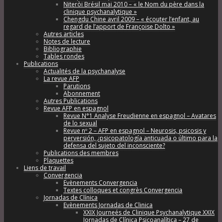
Niteròi Brésil mai 2010 – « le Nom du père dans la
clinique psychanalytique »
Chengdu Chine avril 2009 – « écouter l’enfant, au
regard de l’apport de Françoise Dolto »
Autres articles
Notes de lecture
Bibliographie
Tables rondes
Publications
Actualités de la psychanalyse
La revue AFP
Parutions
Abonnement
Autres Publications
Revue AFP en espagnol
Revue N°1 Analyse Freudienne en espagnol – Avatares
de lo sexual
Revue nº 2 – AFP en espagnol – Neurosis, psicosis y
perversión, ¿psicopatología anticuada o último para la
defensa del sujeto del inconsciente?
Publications des membres
Plaquettes
Liens de travail
Convergencia
Evènements Convergencia
Textes colloques et congrès Convergencia
Jornadas de Clínica
Evènements Jornadas de Clinica
XXIX Journeés de Clinique Psychanalytique XXIX
Jornadas de Clínica Psicoanalítica – 27 de