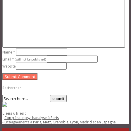
Name
*
Email
*
(will not be published)
Website
Submit Comment
Rechercher
Liens utiles :
-
Congrès de psychanalyse à Paris
- Enseignements à
Paris
,
Metz
,
Grenoble
,
Lyon
,
Madrid
et
en Espagne
.