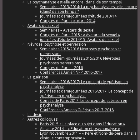
La psychanalyse est-elle encore (dans) de son temps?
Séminaires 2013/2014: La psychanalyse est-elle encore
(dans) de son temps ?
Journées et demi-journées d’étude 2013/14
Congrès de Paris octobre 2014
Avatars du sexuel
Séminaires – Avatars du sexuel
Congrès de Paris 2015 : « Avatars du sexuel »
journées d’étude 2014/15 -Avatars du sexuel
Névrose, psychose et perversion
Séminaires 2015/2016 Névroses psychoses et
perversions
Journées demi-journées 2015/2016 Névroses
psychoses perversions
Congrès de Paris – 2016
Conférences Amien NPP 2016-2017
La guérison
Séminaires 2016/2017: Le concept de guérison en
psychanalyse
Journées et demi-journées 2016/2017: Le concept de
guérison en psychanalyse
Congès de Paris 2017: Le concept de guérison en
psychanalyse
Conférences Amiens Guérison 2017_2018
Le désir
Autres colloques
Paris 2015 « La place du sujet dans l’éducation »
Alicante 2014 – « Education et psychanalyse »
Lyon Novembre 2011 – « Père et Nom-du-père dans la
clinique contemporaine »