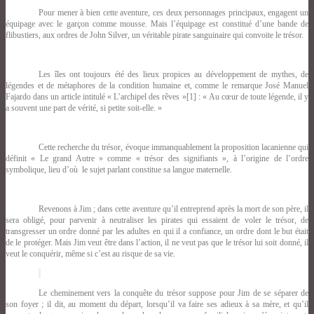
Pour mener à bien cette aventure, ces deux personnages principaux, engagent un
équipage avec le garçon comme mousse. Mais l’équipage est constitué d’une bande de
flibustiers, aux ordres de John Silver, un véritable pirate sanguinaire qui convoite le trésor.
Les îles ont toujours été des lieux propices au développement de mythes, de
légendes et de métaphores de la condition humaine et, comme le remarque José Manuel
Fajardo dans un article intitulé « L’archipel des rêves »
[1] : « Au cœur de toute légende, il y
a souvent une part de vérité, si petite soit-elle. »
Cette recherche du trésor, évoque immanquablement la proposition lacanienne qui
définit « Le grand Autre » comme « trésor des signifiants », à l’origine de l’ordre
symbolique, lieu d’où le sujet parlant constitue sa langue maternelle.
Revenons à Jim ; dans cette aventure qu’il entreprend après la mort de son père, il
sera obligé, pour parvenir à neutraliser les pirates qui essaient de voler le trésor, de
transgresser un ordre donné par les adultes en qui il a confiance, un ordre dont le but était
de le protéger. Mais Jim veut être dans l’action, il ne veut pas que le trésor lui soit donné, il
veut le conquérir, même si c’est au risque de sa vie.
Le cheminement vers la conquête du trésor suppose pour Jim de se séparer de
son foyer ; il dit, au moment du départ, lorsqu’il va faire ses adieux à sa mère, et qu’il