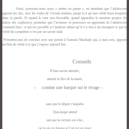
Ainsi, pourrons-nous nous «
mettre en panne », en attendant que l’adolescent
apporte les clés, avec les voiles de l’écoute tendues, jusqu’à ce qu’une vérité
fasse irruption
dans la parole. Et quand le vent sera favorable, quand apparaîtra le moment propice (le
kairos des sophistes), permettre que l’aventure se poursuive en apprenant de l’adolescent
comment faire, ce qui est possible si l’analyste admet qu’il n’a rien à lui enseigner et que la
vérité du symptôme n’est pas un savoir total.
Permettez-moi de conclure avec une poésie d’Antonio Machado qui, à mon avis, apporte
un brin de vérité à ce que j’expose aujourd’hui:
Conseils
Il faut savoir attendre,
attends le flux de la marée,
–
comme une barque sur le rivage –
sans que le départ t’inquiète.
Quiconque attend
sait que la victoire est à lui ;
car la vie est longue et l’art est un jouet.