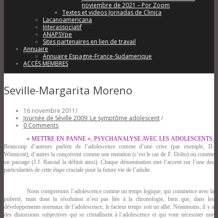
noviembre de 2021 – Por Zoom
Textes et videos Jornadas de Clinica
Lacanoamericana
Interassociatif
ANAPSYpe
Sites partenaires en lien de travail
Annuaire
Annuaire Espagne-France-Sudamerique
ACCÈS MEMBRES
Seville-Margarita Moreno
16 novembre 2011
/
Journée de Séville 2009: Le symptôme adolescent
/
0 Comments
« METTRE EN PANNE », PSYCHANALYSE AVEC LES ADOLESCENTS.
Beaucoup d’auteurs parlent de l’adolescence comme d’une crise (par exemple, D.
Winnicott), d’autres la conçoivent comme une mutation (c’est le cas de F. Dolto) ou comme
un passage (J.J. Rassial la définit ainsi). Chaque dénomination met l’accent sur l’une des
particularités de cette étape cruciale pour la future vie de l’adulte.
Nous comprenons l’adolescence comme un temps logique, qui commence avec la
puberté, mais dont la résolution n’est pas liée à la chronologie, bien que, dans les
développements normaux de l’adolescence, le facteur temps soit un allié. Néanmoins, il y a
des distorsions subjectives qui se cristallisent à l’adolescence et qui vont nécessiter une