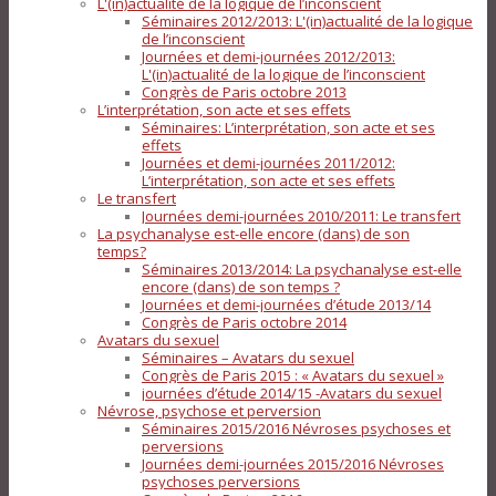
L'(in)actualité de la logique de l’inconscient
Séminaires 2012/2013: L'(in)actualité de la logique
de l’inconscient
Journées et demi-journées 2012/2013:
L'(in)actualité de la logique de l’inconscient
Congrès de Paris octobre 2013
L’interprétation, son acte et ses effets
Séminaires: L’interprétation, son acte et ses
effets
Journées et demi-journées 2011/2012:
L’interprétation, son acte et ses effets
Le transfert
Journées demi-journées 2010/2011: Le transfert
La psychanalyse est-elle encore (dans) de son
temps?
Séminaires 2013/2014: La psychanalyse est-elle
encore (dans) de son temps ?
Journées et demi-journées d’étude 2013/14
Congrès de Paris octobre 2014
Avatars du sexuel
Séminaires – Avatars du sexuel
Congrès de Paris 2015 : « Avatars du sexuel »
journées d’étude 2014/15 -Avatars du sexuel
Névrose, psychose et perversion
Séminaires 2015/2016 Névroses psychoses et
perversions
Journées demi-journées 2015/2016 Névroses
psychoses perversions