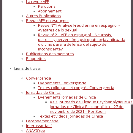
La revue AFP
Parutions
Abonnement
Autres Publications
Revue AFP en espagnol
Revue N°1 Analyse Freudienne en espagnol –
Avatares de lo sexual
Revue nº 2 – AFP en espagnol – Neurosis,
psicosis y perversión, ¿psicopatología anticuada
o último para la defensa del sujeto del
inconsciente?
Publications des membres
Plaquettes
Liens de travail
Convergencia
Evènements Convergencia
Textes colloques et congrès Convergencia
Jornadas de Clínica
Evènements Jornadas de Clinica
XXIX Journeés de Clinique Psychanalytique XX
Jornadas de Clínica Psicoanalítica – 27 de
noviembre de 2021 – Por Zoom
Textes et videos Jornadas de Clinica
Lacanoamericana
Interassociatif
ANAPSYpe