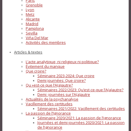
Paris
Grenoble
Lyon
Metz
Alicante
Madrid
Pamplona
Sevilla
Viña Del Mar
Activités des membres
Articles & textes
L’acte analytique, ni religieux ni politique?
Évitement du manque
Que croire?
Séminaire 2023-2024: Que croire
Demi journées: Que croire?
Qu »est-ce que l’A(a)autre?
Séminaires 2022/2023: Qu’est-ce-que l’A(a)autre?
Demi -journées sur l’A(a)autre
Actualités de la psychanalyse
Vacillement des certitudes
Séminaires 2021/2022: Vacillement des certitudes
La passion de l’Ignorance
Séminaire 2020/2021: La passion de l’ignorance
Journées et demi-journées 2020/2021: La passion
de l’ignorance