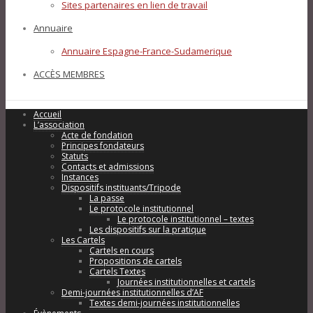
Sites partenaires en lien de travail
Annuaire
Annuaire Espagne-France-Sudamerique
ACCÈS MEMBRES
Accueil
L’association
Acte de fondation
Principes fondateurs
Statuts
Contacts et admissions
Instances
Dispositifs instituants/Tripode
La passe
Le protocole institutionnel
Le protocole institutionnel – textes
Les dispositifs sur la pratique
Les Cartels
Cartels en cours
Propositions de cartels
Cartels Textes
Journées institutionnelles et cartels
Demi-journées institutionnelles d’AF
Textes demi-journées institutionnelles