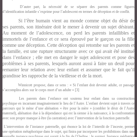
D’autre part, la nécessité de se séparer des parents comme figures
d’identification infantile s’exprime pour l’adolescent en termes de déception et de conflit.
Si l’être humain vient au monde comme objet du désir de
ses parents, son itinéraire doit le mener à devenir un sujet désirant.
Au moment de l’adolescence, on perd les parents infaillibles et
immortels de l’enfance et ce sera éprouvé par le garçon ou la fille
comme une déception. Cette déception qui retombe sur les parents et
la famille, est une rupture structurante avec ce qui avait été institué
dans l’enfance ; elle met en danger le sujet adolescent et pose des
problèmes à ses parents, lesquels auront aussi à faire un deuil pour
remanier leur relation avec leur enfant et assumer que le fait qu’il
grandisse les rapproche de la vieillesse et de la mort.
Winnicott propose, dans ce sens : « Si l’enfant doit devenir adulte, ce passage
s’accomplira alors sur le corps mort d’un adulte » [3]
Les parents dans l’enfance ont soutenu leur enfant dans sa construction
psychique en incarnant imaginairement le lieu de l’Autre. L’enfant devient sujet à travers ce
parcours qui le mène d’une aliénation « être pour la mère » (combler le désir de l’Autre
maternel), aliénation due à la dépendance qui est la sienne à la naissance, à la confrontation
avec son propre manque à être (la castration) avec l’intervention de la fonction paternelle.
L’intervention de l’instance paternelle, qui énonce la loi de l’interdit de l’inceste, permet
une opération métaphorique dans le sujet, qui finira par incorporer les prohibitions dans une
nouvelle instance psychique qui surgit à la fin de l’Oedipe : le surmoi. Instance médiatrice