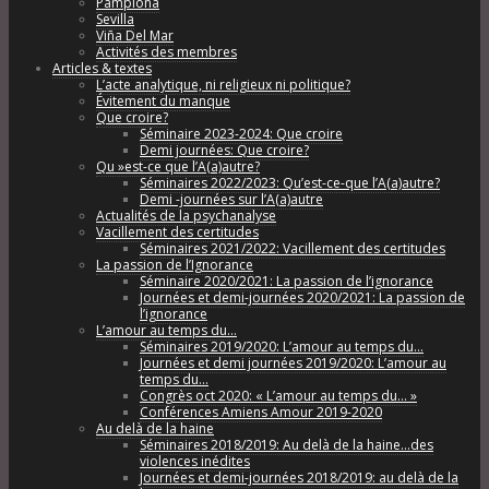
Pamplona
Sevilla
Viña Del Mar
Activités des membres
Articles & textes
L’acte analytique, ni religieux ni politique?
Évitement du manque
Que croire?
Séminaire 2023-2024: Que croire
Demi journées: Que croire?
Qu »est-ce que l’A(a)autre?
Séminaires 2022/2023: Qu’est-ce-que l’A(a)autre?
Demi -journées sur l’A(a)autre
Actualités de la psychanalyse
Vacillement des certitudes
Séminaires 2021/2022: Vacillement des certitudes
La passion de l’Ignorance
Séminaire 2020/2021: La passion de l’ignorance
Journées et demi-journées 2020/2021: La passion de
l’ignorance
L’amour au temps du…
Séminaires 2019/2020: L’amour au temps du…
Journées et demi journées 2019/2020: L’amour au
temps du…
Congrès oct 2020: « L’amour au temps du… »
Conférences Amiens Amour 2019-2020
Au delà de la haine
Séminaires 2018/2019: Au delà de la haine…des
violences inédites
Journées et demi-journées 2018/2019: au delà de la