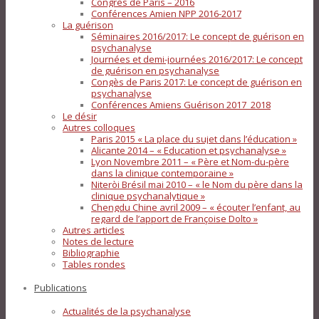
Congrès de Paris – 2016
Conférences Amien NPP 2016-2017
La guérison
Séminaires 2016/2017: Le concept de guérison en
psychanalyse
Journées et demi-journées 2016/2017: Le concept
de guérison en psychanalyse
Congès de Paris 2017: Le concept de guérison en
psychanalyse
Conférences Amiens Guérison 2017_2018
Le désir
Autres colloques
Paris 2015 « La place du sujet dans l’éducation »
Alicante 2014 – « Education et psychanalyse »
Lyon Novembre 2011 – « Père et Nom-du-père
dans la clinique contemporaine »
Niteròi Brésil mai 2010 – « le Nom du père dans la
clinique psychanalytique »
Chengdu Chine avril 2009 – « écouter l’enfant, au
regard de l’apport de Françoise Dolto »
Autres articles
Notes de lecture
Bibliographie
Tables rondes
Publications
Actualités de la psychanalyse