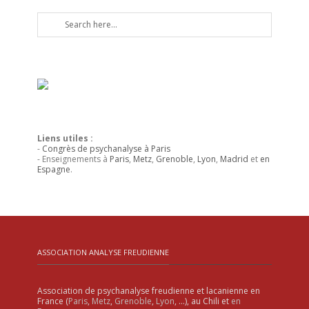
Liens utiles :
-
Congrès de psychanalyse à Paris
- Enseignements à
Paris
,
Metz
,
Grenoble
,
Lyon
,
Madrid
et
en
Espagne
.
ASSOCIATION ANALYSE FREUDIENNE
Association de psychanalyse freudienne et lacanienne en
France (
Paris
,
Metz
,
Grenoble
,
Lyon
, …), au Chili et
en