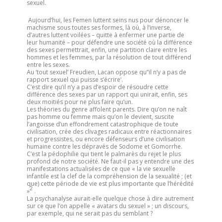
sexuel.
Aujourd’hui, les Femen luttent seins nus pour dénoncer le
machisme sous toutes ses formes, là où, à l’inverse,
d’autres luttent voilées – quitte à enfermer une partie de
leur humanité – pour défendre une société où la différence
des sexes permettrait, enfin, une partition claire entre les
hommes et les femmes, par la résolution de tout différend
entre les sexes.
Au ‘tout sexuel’ Freudien, Lacan oppose qu’‘il n’y a pas de
rapport sexuel qui puisse s’écrire‘.
C’est dire qu’il n’y a pas d’espoir de résoudre cette
différence des sexes par un rapport qui unirait, enfin, ses
deux moitiés pour ne plus faire qu’un.
Les théories du genre affolent parents. Dire qu’on ne naît
pas homme ou femme mais qu’on le devient, suscite
l’angoisse d’un effondrement catastrophique de toute
civilisation, crée des clivages radicaux entre réactionnaires
et progressistes, ou encore défenseurs d’une civilisation
humaine contre les dépravés de Sodome et Gomorrhe.
C’est la pédophilie qui tient le palmarès du rejet le plus
profond de notre société. Ne faut-il pas y entendre une des
manifestations actualisées de ce que « la vie sexuelle
infantile est la clef de la compréhension de la sexualité ; (et
que) cette période de vie est plus importante que l’hérédité
2
»
.
La psychanalyse aurait-elle quelque chose à dire autrement
sur ce que l’on appelle « avatars du sexuel » ; un discours,
par exemple, qui ne serait pas du semblant ?