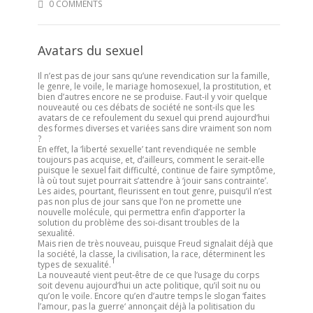
0 COMMENTS
Avatars du sexuel
Il n’est pas de jour sans qu’une revendication sur la famille,
le genre, le voile, le mariage homosexuel, la prostitution, et
bien d’autres encore ne se produise. Faut-il y voir quelque
nouveauté ou ces débats de société ne sont-ils que les
avatars de ce refoulement du sexuel qui prend aujourd’hui
des formes diverses et variées sans dire vraiment son nom
?
En effet, la ‘liberté sexuelle’ tant revendiquée ne semble
toujours pas acquise, et, d’ailleurs, comment le serait-elle
puisque le sexuel fait difficulté, continue de faire symptôme,
là où tout sujet pourrait s’attendre à ‘jouir sans contrainte’.
Les aides, pourtant, fleurissent en tout genre, puisqu’il n’est
pas non plus de jour sans que l’on ne promette une
nouvelle molécule, qui permettra enfin d’apporter la
solution du problème des soi-disant troubles de la
sexualité.
Mais rien de très nouveau, puisque Freud signalait déjà que
la société, la classe, la civilisation, la race, déterminent les
1
types de sexualité.
La nouveauté vient peut-être de ce que l’usage du corps
soit devenu aujourd’hui un acte politique, qu’il soit nu ou
qu’on le voile. Encore qu’en d’autre temps le slogan ‘faites
l’amour, pas la guerre‘ annonçait déjà la politisation du